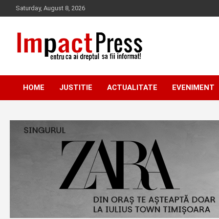
Skip
Saturday, August 8, 2026
to
content
Pentru ca ai dreptul sa fii informat!
IMPACTPRESS
HOME
JUSTITIE
ACTUALITATE
EVENIMENT