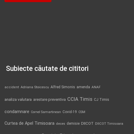
Subiecte căutate de cititori
Alfred Simonis
amenda
ANAF
accident
Adriana Stoicescu
CCIA Timis
analiza valutara
arestare preventiva
CJ Timis
condamnare
Covid-19
Cornel Samartinean
CSM
Curtea de Apel Timisoara
DIICOT
demisie
deces
DIICOT Timisoara