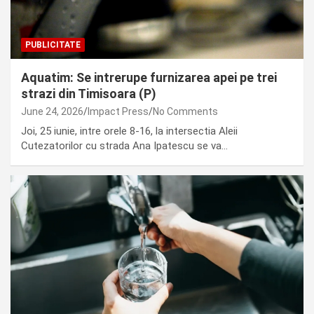
PUBLICITATE
Aquatim: Se intrerupe furnizarea apei pe trei
strazi din Timisoara (P)
June 24, 2026
Impact Press
No Comments
Joi, 25 iunie, intre orele 8-16, la intersectia Aleii
Cutezatorilor cu strada Ana Ipatescu se va…