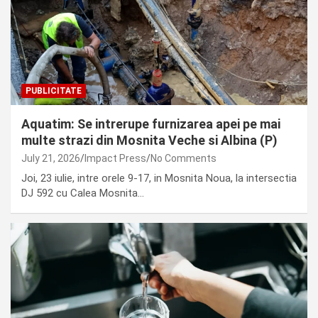
PUBLICITATE
Aquatim: Se intrerupe furnizarea apei pe mai
multe strazi din Mosnita Veche si Albina (P)
July 21, 2026
Impact Press
No Comments
Joi, 23 iulie, intre orele 9-17, in Mosnita Noua, la intersectia
DJ 592 cu Calea Mosnita…