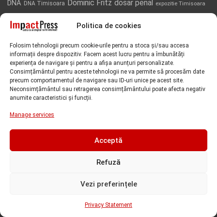
Dominic Fritz
DNA
dosar penal
DNA Timisoara
expozitie Timisoara
flagrant
Gruparea de Jandarmi Mobila Timisoara
Politica de cookies
Impactpress
Folosim tehnologii precum cookie-urile pentru a stoca și/sau accesa
IPJ Timis
intrerupere furnizare apa
informații despre dispozitiv. Facem acest lucru pentru a îmbunătăți
experiența de navigare și pentru a afișa anunțuri personalizate.
Iulius Town Timisoara
Iulius Town
luare de mita
ISU Timis
Consimțământul pentru aceste tehnologii ne va permite să procesăm date
precum comportamentul de navigare sau ID-uri unice pe acest site.
Neconsimțământul sau retragerea consimțământului poate afecta negativ
Politia Locala Timisoara
lucrari Aquatim
perchezitii
Nicolae Robu
anumite caracteristici și funcții.
puls valutar
Primaria Timisoara
Retim
Sorin Grindeanu
protest
Manage services
Timisoara
Tribunalul Timis
Universitatea de Vest din Timisoara
Acceptă
Universitatea Politehnica Timisoara
Refuză
Comentarii recente
Vezi preferințele
Chris
on
ANCHETA! Curtea de Apel Timisoara a respins
Privacy Statement
pretentiile de 50 milioane de euro ale fiului lui Cornel Urcan,