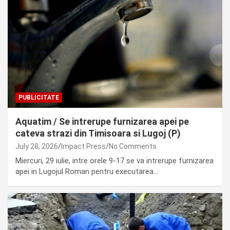
PUBLICITATE
Aquatim / Se intrerupe furnizarea apei pe
cateva strazi din Timisoara si Lugoj (P)
July 28, 2026
Impact Press
No Comments
Miercuri, 29 iulie, intre orele 9-17 se va intrerupe furnizarea
apei in Lugojul Roman pentru executarea…