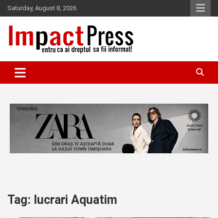
Skip
Saturday, August 8, 2026
to
content
Pentru ca ai dreptul sa fii informat!
IMPACTPRESS
Tag:
lucrari Aquatim