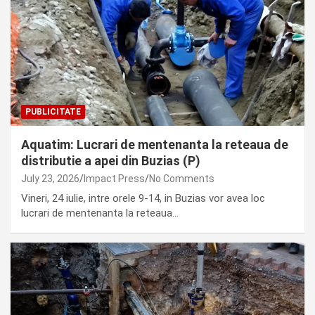
PUBLICITATE
Aquatim: Lucrari de mentenanta la reteaua de
distributie a apei din Buzias (P)
July 23, 2026
Impact Press
No Comments
Vineri, 24 iulie, intre orele 9-14, in Buzias vor avea loc
lucrari de mentenanta la reteaua…