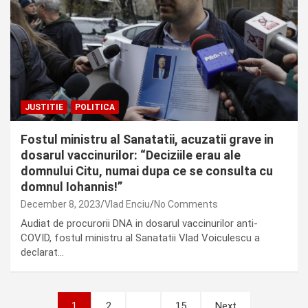
JUSTITIE
POLITICA
Fostul ministru al Sanatatii, acuzatii grave in
dosarul vaccinurilor: “Deciziile erau ale
domnului Citu, numai dupa ce se consulta cu
domnul Iohannis!”
December 8, 2023
Vlad Enciu
No Comments
Audiat de procurorii DNA in dosarul vaccinurilor anti-
COVID, fostul ministru al Sanatatii Vlad Voiculescu a
declarat…
Posts
1
2
…
15
Next