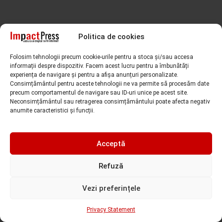
Politica de cookies
Folosim tehnologii precum cookie-urile pentru a stoca și/sau accesa
informații despre dispozitiv. Facem acest lucru pentru a îmbunătăți
experiența de navigare și pentru a afișa anunțuri personalizate.
Consimțământul pentru aceste tehnologii ne va permite să procesăm date
Faceți clic pe „Sunt de acord” pentru a activa Facebook
precum comportamentul de navigare sau ID-uri unice pe acest site.
Sunt de acord!
Neconsimțământul sau retragerea consimțământului poate afecta negativ
anumite caracteristici și funcții.
Acceptă
Refuză
Vezi preferințele
Privacy Statement