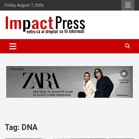
Skip
Friday, August 7, 2026
to
content
Pentru ca ai dreptul sa fii informat!
IMPACTPRESS
Tag:
DNA