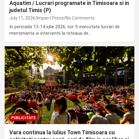
Aquatim / Lucrari programate in Timisoara si in
judetul Timis (P)
July 11, 2026
Impact Press
No Comments
In perioada 13-14 iulie 2026, vor fi executate lucrari de
mentenanta si interventii la reteaua de…
PUBLICITATE
Vara continua la Iulius Town Timisoara cu