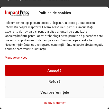
Impactpress
IPJ Timis
Politica de cookies
intrerupere furnizare apa
Folosim tehnologii precum cookie-urile pentru a stoca și/sau accesa
Iulius Town Timisoara
Iulius Town
luare de mita
ISU Timis
informații despre dispozitiv. Facem acest lucru pentru a îmbunătăți
experiența de navigare și pentru a afișa anunțuri personalizate.
Politia Locala Timisoara
lucrari Aquatim
perchezitii
Nicolae Robu
Consimțământul pentru aceste tehnologii ne va permite să procesăm date
precum comportamentul de navigare sau ID-uri unice pe acest site.
puls valutar
Primaria Timisoara
Retim
Sorin Grindeanu
Neconsimțământul sau retragerea consimțământului poate afecta negativ
protest
anumite caracteristici și funcții.
Timisoara
Tribunalul Timis
Universitatea de Vest din Timisoara
Manage services
Universitatea Politehnica Timisoara
Acceptă
Comentarii recente
Refuză
Chris
on
ANCHETA! Curtea de Apel Timisoara a respins
Vezi preferințele
pretentiile de 50 milioane de euro ale fiului lui Cornel Urcan,
daune pentru abuzurile justitiei impotriva tatalui sau! Urmează
Privacy Statement
CEDO!