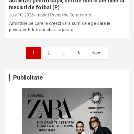
activitati pentru copii, seri de film in aer liber si
meciuri de fotbal (P)
July 10, 2026
Impact Press
No Comments
Amintirile pe care le creezi vara sunt cele pe care le
povestesti tuturor chiar si peste…
Posts
1
2
…
6
Next
pagination
Publicitate