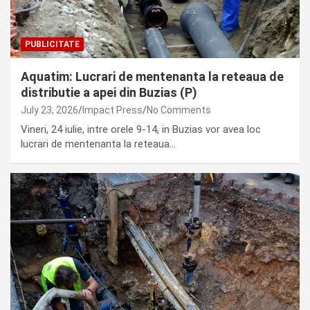
PUBLICITATE
Aquatim: Lucrari de mentenanta la reteaua de
distributie a apei din Buzias (P)
July 23, 2026
Impact Press
No Comments
Vineri, 24 iulie, intre orele 9-14, in Buzias vor avea loc
lucrari de mentenanta la reteaua…