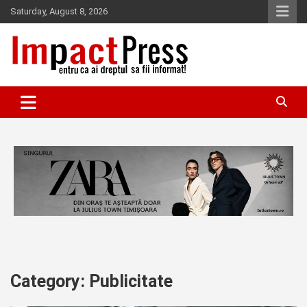
Skip
Saturday, August 8, 2026
to
content
Pentru ca ai dreptul sa fii informat!
IMPACTPRESS
Category:
Publicitate