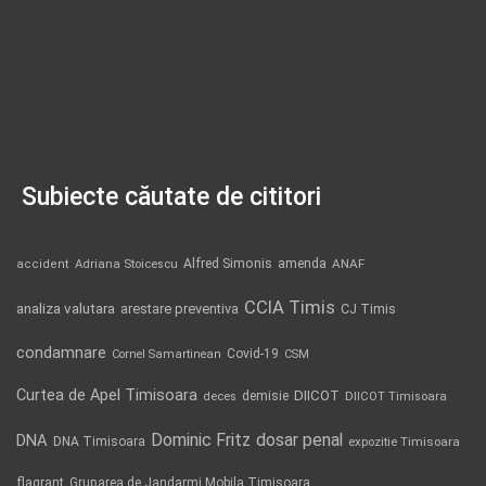
Subiecte căutate de cititori
Alfred Simonis
amenda
ANAF
accident
Adriana Stoicescu
CCIA Timis
analiza valutara
arestare preventiva
CJ Timis
condamnare
Covid-19
Cornel Samartinean
CSM
Curtea de Apel Timisoara
DIICOT
demisie
deces
DIICOT Timisoara
Dominic Fritz
DNA
dosar penal
DNA Timisoara
expozitie Timisoara
flagrant
Gruparea de Jandarmi Mobila Timisoara