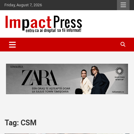
Skip
Friday, August 7, 2026
to
content
Pentru ca ai dreptul sa fii informat!
IMPACTPRESS
Tag:
CSM