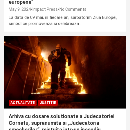
europene”
May 9, 2024
Impact Press
No Comments
La data de 09 mai, in fiecare an, sarbatorim Ziua Europei,
simbol ce promoveaza si celebreaza…
ACTUALITATE
JUSTITIE
Arhiva cu dosare solutionate a Judecatoriei
Cornetu, supranumita si „Judecatoria
smecherilor”, mistuita intr-un incendiu