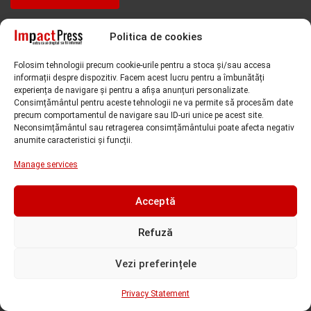
Politica de cookies
Folosim tehnologii precum cookie-urile pentru a stoca și/sau accesa
informații despre dispozitiv. Facem acest lucru pentru a îmbunătăți
experiența de navigare și pentru a afișa anunțuri personalizate.
Consimțământul pentru aceste tehnologii ne va permite să procesăm date
precum comportamentul de navigare sau ID-uri unice pe acest site.
Neconsimțământul sau retragerea consimțământului poate afecta negativ
anumite caracteristici și funcții.
Subiecte căutate de cititori
Manage services
Acceptă
Alfred Simonis
amenda
ANAF
accident
Adriana Stoicescu
Refuză
CCIA Timis
analiza valutara
arestare preventiva
CJ Timis
condamnare
Vezi preferințele
Covid-19
Cornel Samartinean
CSM
Curtea de Apel Timisoara
DIICOT
demisie
deces
DIICOT Timisoara
Privacy Statement