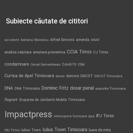
Subiecte căutate de cititori
Alfred Simonis
amenda
ANAF
accident
Adriana Stoicescu
CCIA Timis
analiza valutara
arestare preventiva
CJ Timis
condamnare
Covid-19
Cornel Samartinean
CSM
Curtea de Apel Timisoara
DIICOT
demisie
deces
DIICOT Timisoara
Dominic Fritz
DNA
dosar penal
DNA Timisoara
expozitie Timisoara
flagrant
Gruparea de Jandarmi Mobila Timisoara
Impactpress
IPJ Timis
intrerupere furnizare apa
Iulius Town Timisoara
Iulius Town
luare de mita
ISU Timis