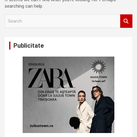
searching can help.
S
e
a
r
c
Publicitate
h