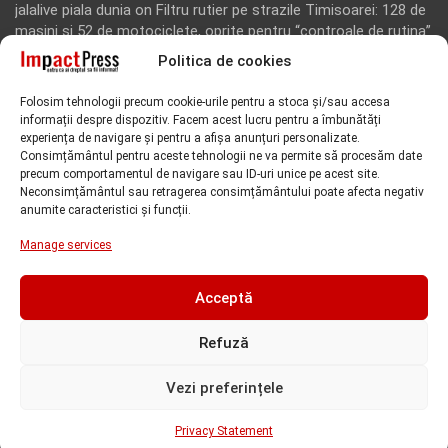
jalalive piala dunia
on
Filtru rutier pe strazile Timisoarei: 128 de
masini si 52 de motociclete, oprite pentru “controale de rutina”
Politica de cookies
Rodion Camatoritul
on
Inca un martor din dosarul fraudei cu
fonduri europene de la Tomnatic, retinut pentru 24 de ore!
Folosim tehnologii precum cookie-urile pentru a stoca și/sau accesa
“Toti martorii hartuiti au facut plangere penala pentru
informații despre dispozitiv. Facem acest lucru pentru a îmbunătăți
represiune nedreapta si cercetare abuziva”, anunta avocatul
experiența de navigare și pentru a afișa anunțuri personalizate.
Florin Kovacs
Consimțământul pentru aceste tehnologii ne va permite să procesăm date
precum comportamentul de navigare sau ID-uri unice pe acest site.
Rodion Camatoritul
on
Inca un martor din dosarul fraudei cu
Neconsimțământul sau retragerea consimțământului poate afecta negativ
fonduri europene de la Tomnatic, retinut pentru 24 de ore!
anumite caracteristici și funcții.
“Toti martorii hartuiti au facut plangere penala pentru
Manage services
represiune nedreapta si cercetare abuziva”, anunta avocatul
Florin Kovacs
Acceptă
Refuză
Vezi preferințele
Copyright @Impact Press - Toate drepturile rezervate |
Dezvoltare web:
Sapphire România
Privacy Statement