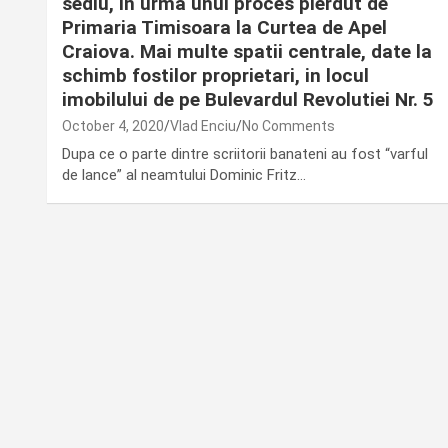
sediu, in urma unui proces pierdut de
Primaria Timisoara la Curtea de Apel
Craiova. Mai multe spatii centrale, date la
schimb fostilor proprietari, in locul
imobilului de pe Bulevardul Revolutiei Nr. 5
October 4, 2020
Vlad Enciu
No Comments
Dupa ce o parte dintre scriitorii banateni au fost “varful
de lance” al neamtului Dominic Fritz…