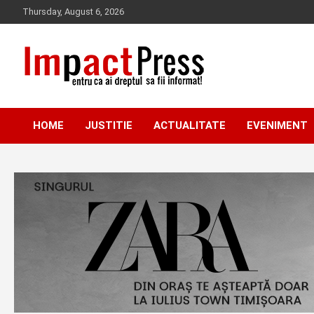
Skip
Thursday, August 6, 2026
to
content
Pentru ca ai dreptul sa fii informat!
IMPACTPRESS
HOME
JUSTITIE
ACTUALITATE
EVENIMENT