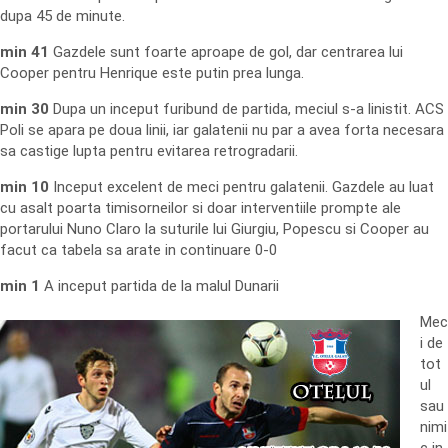
dupa 45 de minute.
min 41
Gazdele sunt foarte aproape de gol, dar centrarea lui
Cooper pentru Henrique este putin prea lunga.
min 30
Dupa un inceput furibund de partida, meciul s-a linistit. ACS
Poli se apara pe doua linii, iar galatenii nu par a avea forta necesara
sa castige lupta pentru evitarea retrogradarii.
min 10
Inceput excelent de meci pentru galatenii. Gazdele au luat
cu asalt poarta timisorneilor si doar interventiile prompte ale
portarului Nuno Claro la suturile lui Giurgiu, Popescu si Cooper au
facut ca tabela sa arate in continuare 0-0
min 1
A inceput partida de la malul Dunarii
Mec
i de
tot
ul
sau
nimi