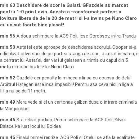
min 63 Deschidere de scor la Galati. GFazdele au marcat
pentru 1-0 prin Lovin. Acesta a transformat perfect o
lovitura libera de de la 20 de metri si l-a invins pe Nuno Claro
cu un sut foarte bine plasat!
min 56
A doua schimbare la ACS Poli. Iese Gorobsov, intra Trandu
min 53
Astafei este aproape de deschiderea scorului. Cooper si-a
ridiculizat adversarii de pe partea stanga de atac, a intrat in careu, i-
a centrat lui Astafei, dar varful galatean a trimis cu capul din 5
metri direct in bratele lui Nuno Claro.
min 52
Gazdele cer penalty la mingea atinsa cu coapsa de Belu!
Arbitrul Hategan este insa impasibil! Pentru asa ceva nici in liga a
III-a nu se da 11 metri.
min 49
Mera vede si el un cartonas galben dupa o intrare criminala
la Marquinhos
min 46
S-a reluat partida. Prima schimbare la ACS Poli. Silviu
Balace i-a luat locul lui Boldea
min 45
Finalul primei reprize. ACS Poli si Otelul se afla la egalitate