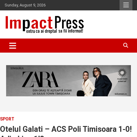
Skip
Sunday, August 9, 2026
to
content
Pentru ca ai dreptul sa fii informat!
IMPACTPRESS
SPORT
Otelul Galati – ACS Poli Timisoara 1-0!