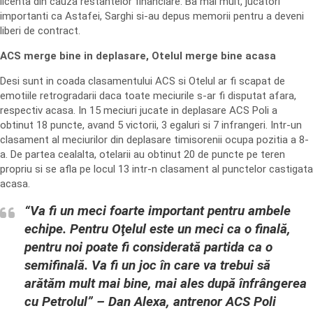
licenta din cauza restantelor financiare. Ba mai mult, jucatori
importanti ca Astafei, Sarghi si-au depus memorii pentru a deveni
liberi de contract.
ACS merge bine in deplasare, Otelul merge bine acasa
Desi sunt in coada clasamentului ACS si Otelul ar fi scapat de
emotiile retrogradarii daca toate meciurile s-ar fi disputat afara,
respectiv acasa. In 15 meciuri jucate in deplasare ACS Poli a
obtinut 18 puncte, avand 5 victorii, 3 egaluri si 7 infrangeri. Intr-un
clasament al meciurilor din deplasare timisorenii ocupa pozitia a 8-
a. De partea cealalta, otelarii au obtinut 20 de puncte pe teren
propriu si se afla pe locul 13 intr-n clasament al punctelor castigata
acasa.
“Va fi un meci foarte important pentru ambele
echipe. Pentru Oţelul este un meci ca o finală,
pentru noi poate fi considerată partida ca o
semifinală. Va fi un joc în care va trebui să
arătăm mult mai bine, mai ales după înfrângerea
cu Petrolul” – Dan Alexa, antrenor ACS Poli