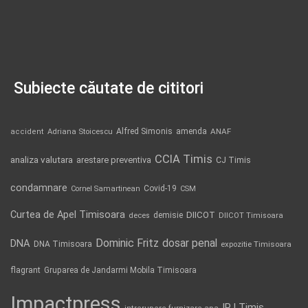
Subiecte căutate de cititori
Alfred Simonis
amenda
ANAF
accident
Adriana Stoicescu
CCIA Timis
analiza valutara
arestare preventiva
CJ Timis
condamnare
Covid-19
Cornel Samartinean
CSM
Curtea de Apel Timisoara
DIICOT
demisie
deces
DIICOT Timisoara
Dominic Fritz
DNA
dosar penal
DNA Timisoara
expozitie Timisoara
flagrant
Gruparea de Jandarmi Mobila Timisoara
Impactpress
IPJ Timis