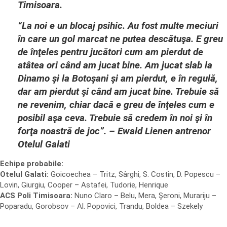
Timisoara.
“La noi e un blocaj psihic. Au fost multe meciuri
în care un gol marcat ne putea descătuşa. E greu
de înţeles pentru jucători cum am pierdut de
atâtea ori când am jucat bine. Am jucat slab la
Dinamo şi la Botoşani şi am pierdut, e în regulă,
dar am pierdut şi când am jucat bine. Trebuie să
ne revenim, chiar dacă e greu de înţeles cum e
posibil aşa ceva. Trebuie să credem în noi şi în
forţa noastră de joc”. – Ewald Lienen antrenor
Otelul Galati
Echipe probabile:
Otelul Galati:
Goicoechea – Tritz, Sârghi, S. Costin, D. Popescu –
Lovin, Giurgiu, Cooper – Astafei, Tudorie, Henrique
ACS Poli Timisoara:
Nuno Claro – Belu, Mera, Şeroni, Murariju –
Poparadu, Gorobsov – Al. Popovici, Trandu, Boldea – Szekely