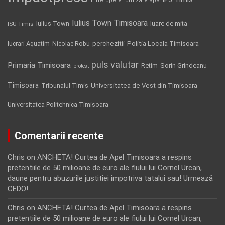
intrerupere furnizare apa
Iulius Town Timisoara
Iulius Town
luare de mita
ISU Timis
Politia Locala Timisoara
lucrari Aquatim
perchezitii
Nicolae Robu
puls valutar
Primaria Timisoara
Retim
Sorin Grindeanu
protest
Timisoara
Tribunalul Timis
Universitatea de Vest din Timisoara
Universitatea Politehnica Timisoara
Comentarii recente
Chris
on
ANCHETA! Curtea de Apel Timisoara a respins
pretentiile de 50 milioane de euro ale fiului lui Cornel Urcan,
daune pentru abuzurile justitiei impotriva tatalui sau! Urmează
CEDO!
Chris
on
ANCHETA! Curtea de Apel Timisoara a respins
pretentiile de 50 milioane de euro ale fiului lui Cornel Urcan,