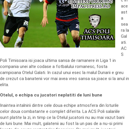
c in
ace
ast
a
sea
ra la
Gal
ati.
AC
S
Poli Timisoara isi joaca ultima sansa de ramanere in Liga 1 in
compania unei alte codase a fotbalului romanesc, fosta
campioana Otelul Galati. In cazul unui esec la malul Dunarii e greu
de crezut ca banatenii vor mai avea vreo sansa sa joace si la anul in
elita.
Otelul, o echipa cu jucatori neplatiti de luni bune
Inaintea intalnirii dintre cele doua echipe atmosfera din loturile
celor doua combatante e complet diferita. La ACS Poli salariile
sunt platite la zi, in timp ce la Otelul jucatorii nu au mai vazut bani
de luni bune. Mai mult, galatenii au fost la un pas de a nu-si primi