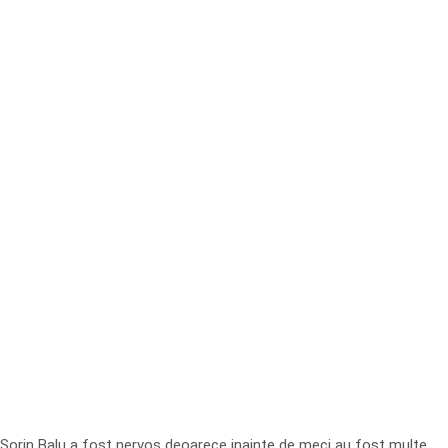
Sorin Balu a fost nervos deoarece inainte de meci au fost multe