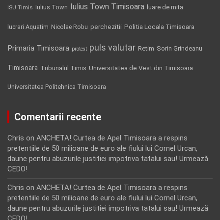
Iulius Town Timisoara
Iulius Town
luare de mita
ISU Timis
Politia Locala Timisoara
lucrari Aquatim
perchezitii
Nicolae Robu
puls valutar
Primaria Timisoara
Retim
Sorin Grindeanu
protest
Timisoara
Tribunalul Timis
Universitatea de Vest din Timisoara
Universitatea Politehnica Timisoara
Comentarii recente
Chris
on
ANCHETA! Curtea de Apel Timisoara a respins
pretentiile de 50 milioane de euro ale fiului lui Cornel Urcan,
daune pentru abuzurile justitiei impotriva tatalui sau! Urmează
CEDO!
Chris
on
ANCHETA! Curtea de Apel Timisoara a respins
pretentiile de 50 milioane de euro ale fiului lui Cornel Urcan,
daune pentru abuzurile justitiei impotriva tatalui sau! Urmează
CEDO!