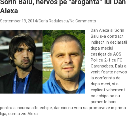
Sorin Balu, nervos pe ”aroganta” lui Dan
Alexa
September 19, 2014
Carla Radulescu
No Comments
Dan Alexa si Sorin
Balu s-a contract
indirect in declaratii
dupa meciul
castigat de ACS
Poli cu 2-1 cu FC
Caransebes. Balu a
venit foarte nervos
la conferinta de
dupa meci, si a
explicat vehement
ca echipa sa nu
primeste bani
pentru a incurca alte echipe, dar nici nu vrea sa promoveze in prima
liga, cum a zis Alexa.