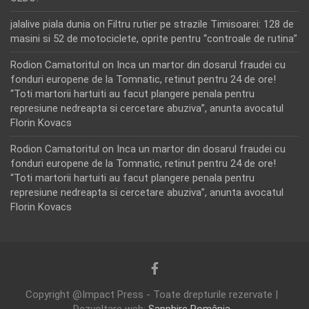
jalalive piala dunia
on
Filtru rutier pe strazile Timisoarei: 128 de
masini si 52 de motociclete, oprite pentru “controale de rutina”
Rodion Camatoritul
on
Inca un martor din dosarul fraudei cu
fonduri europene de la Tomnatic, retinut pentru 24 de ore!
“Toti martorii hartuiti au facut plangere penala pentru
represiune nedreapta si cercetare abuziva”, anunta avocatul
Florin Kovacs
Rodion Camatoritul
on
Inca un martor din dosarul fraudei cu
fonduri europene de la Tomnatic, retinut pentru 24 de ore!
“Toti martorii hartuiti au facut plangere penala pentru
represiune nedreapta si cercetare abuziva”, anunta avocatul
Florin Kovacs
Copyright @Impact Press - Toate drepturile rezervate |
Dezvoltare web:
Sapphire România