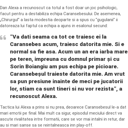
Dan Alexa a recunoscut ca totul a fost doar un joc psihologic,
facut pentru a destabiliza echipa Caransebesului. De asemenea,
„Chirurgul” a lasta modestia deoparte si a spus cu ”gugulanii” ii
datoreaza lui faptul ca echipa a ajuns in esalonul secund:
”Va dati seama ca tot ce traiesc ei la
Caransebes acum, traiesc datorita mie. Si e
normal sa fie asa. Acum un an era iarba mare
pe teren, impreuna cu domnul primar și cu
Sorin Boiangiu am pus echipa pe picioare.
Caransebeșul traieste datorita mie. Am vrut
sa pun presiune inainte de meci pe jucatorii
lor, stiam ca sunt tineri si nu vor rezista”, a
recunoscut Alexa.
Tactica lui Alexa a prins si nu prea, deoarece Caransebesul le-a dat
mari emotii pe final. Mai mult ca sigur, episodul meciului direct va
ascute rivalitatea intre formatii, care se vor mai intalni in retur, dar
au si mari sanse sa se reintalneasca inn play-off.