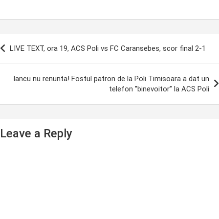
ost
LIVE TEXT, ora 19, ACS Poli vs FC Caransebes, scor final 2-1
avigation
Iancu nu renunta! Fostul patron de la Poli Timisoara a dat un
telefon ”binevoitor” la ACS Poli
Leave a Reply