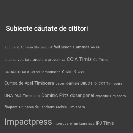
Subiecte căutate de cititori
Alfred Simonis
amenda
ANAF
accident
Adriana Stoicescu
CCIA Timis
analiza valutara
arestare preventiva
CJ Timis
condamnare
Covid-19
Cornel Samartinean
CSM
Curtea de Apel Timisoara
DIICOT
demisie
deces
DIICOT Timisoara
Dominic Fritz
DNA
dosar penal
DNA Timisoara
expozitie Timisoara
flagrant
Gruparea de Jandarmi Mobila Timisoara
Impactpress
IPJ Timis
intrerupere furnizare apa