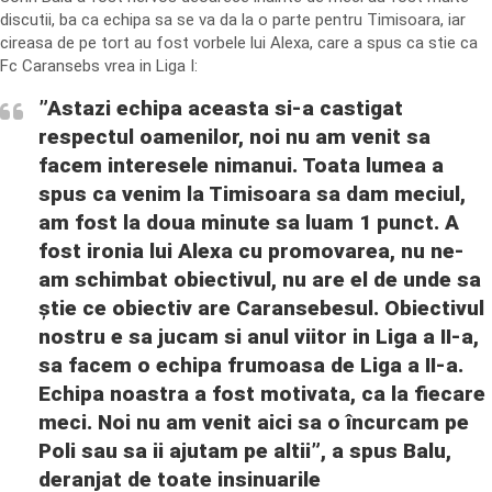
discutii, ba ca echipa sa se va da la o parte pentru Timisoara, iar
cireasa de pe tort au fost vorbele lui Alexa, care a spus ca stie ca
Fc Caransebs vrea in Liga I:
”Astazi echipa aceasta si-a castigat
respectul oamenilor, noi nu am venit sa
facem interesele nimanui. Toata lumea a
spus ca venim la Timisoara sa dam meciul,
am fost la doua minute sa luam 1 punct. A
fost ironia lui Alexa cu promovarea, nu ne-
am schimbat obiectivul, nu are el de unde sa
știe ce obiectiv are Caransebesul. Obiectivul
nostru e sa jucam si anul viitor in Liga a II-a,
sa facem o echipa frumoasa de Liga a II-a.
Echipa noastra a fost motivata, ca la fiecare
meci. Noi nu am venit aici sa o încurcam pe
Poli sau sa ii ajutam pe altii”, a spus Balu,
deranjat de toate insinuarile