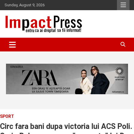
Skip
Sunday, August 9, 2026
to
content
Pentru ca ai dreptul sa fii informat!
IMPACTPRESS
SPORT
Circ fara bani dupa victoria lui ACS Poli.