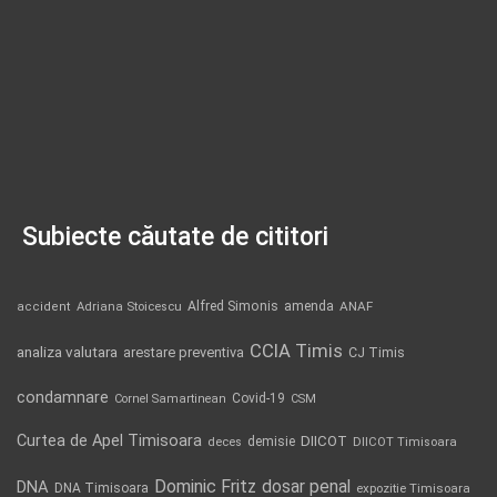
Subiecte căutate de cititori
Alfred Simonis
amenda
ANAF
accident
Adriana Stoicescu
CCIA Timis
analiza valutara
arestare preventiva
CJ Timis
condamnare
Covid-19
Cornel Samartinean
CSM
Curtea de Apel Timisoara
DIICOT
demisie
deces
DIICOT Timisoara
Dominic Fritz
DNA
dosar penal
DNA Timisoara
expozitie Timisoara