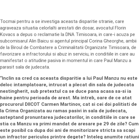
Tocmai pentru a se investiga aceasta disparitie stranie, care
agraveaza situatia celorlalti arestati din dosar, avocatul Florin
Kovacs a depus o reclamatie la DNA Timisoara, in care-i acuza pe
subcomisarul Alin Baicu si agentul principal Corina Gheorghe, ambii
de la Biroul de Combatere a Criminalitatii Organizate Timisoara, de
favorizare a infractorului si abuz in serviciu, in conditiile in care au
manifestat o atitudine pasiva in momentul in care Paul Manzu a
parasit sala de judecata.
“Inclin sa cred ca aceasta disparitie a lui Paul Manzu nu este
deloc intamplatoare, intrucat a plecat din sala de judecata
nestingherit, sub pretextul ca se duce pana acasa sa-si ia
haine pentru perioada de arest. Ma intreb, oare de ce atat
procurorul DIICOT Carmen Martinov, cat si cei doi politisti de
la Crima Organizata au ramas pasivi in sala de judecata,
asteptand pronuntarea judecatorilor, in conditiile in care se
stia ca Manzu va primi mandat de aresare pe 29 de zile? Cum
este posibil ca dupa doi ani de monitorizare stricta sa scapi
un infractor periculos printre degete? Inteleg anumite ratiuni