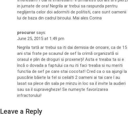
Interesant! Foarte interesant! Il urmaresti doi ani si il pierzi
in jumate de ora! Negrila ar trebui sa raspunda pentru
neglijenta celor doi adormiti de politisti, care sunt oamenii
lui de baza din cadrul biroului. Mai ales Corina
procuror
says:
June 25, 2015 at 1:49 pm
Negrila tată ar trebui sa iti dai demisia de onoare, ca de 15
ani stai frate pe scaunul de sef la crimă organizată si
orasul e plin de droguri si proxeneți! Asta e treaba ta si e
încă o dovada a faptului ca nu iti faci treaba si nu meriti
functia de sef pe care stai cocotat! Cred ca o sa ajungi la
puscărie băiete la fel si ceilalti 2 oameni ai tai care l au
lasat sa plece din sala pe minzu in loc sa il invite la audieri
sau sa il supravegheze! Se numește favorizarea
infractorului!
Leave a Reply