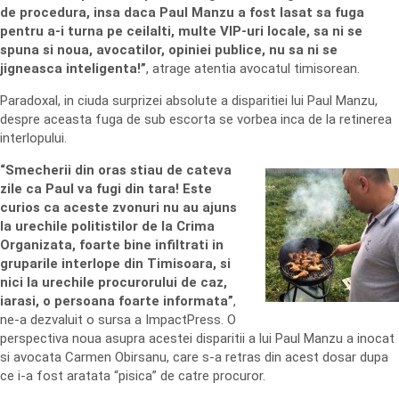
de procedura, insa daca Paul Manzu a fost lasat sa fuga
pentru a-i turna pe ceilalti, multe VIP-uri locale, sa ni se
spuna si noua, avocatilor, opiniei publice, nu sa ni se
jigneasca inteligenta!”
, atrage atentia avocatul timisorean.
Paradoxal, in ciuda surprizei absolute a disparitiei lui Paul Manzu,
despre aceasta fuga de sub escorta se vorbea inca de la retinerea
interlopului.
“Smecherii din oras stiau de cateva
zile ca Paul va fugi din tara! Este
curios ca aceste zvonuri nu au ajuns
la urechile politistilor de la Crima
Organizata, foarte bine infiltrati in
gruparile interlope din Timisoara, si
nici la urechile procurorului de caz,
iarasi, o persoana foarte informata”
,
ne-a dezvaluit o sursa a ImpactPress. O
perspectiva noua asupra acestei disparitii a lui Paul Manzu a inocat
si avocata Carmen Obirsanu, care s-a retras din acest dosar dupa
ce i-a fost aratata “pisica” de catre procuror.