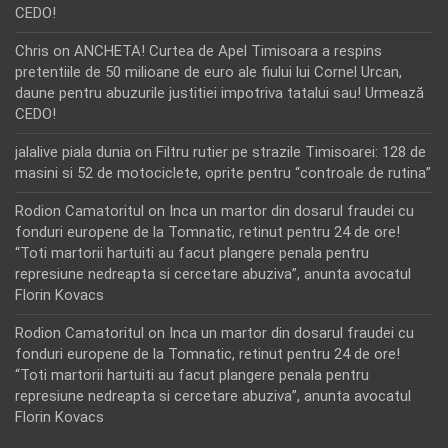
CEDO!
Chris
on
ANCHETA! Curtea de Apel Timisoara a respins
pretentiile de 50 milioane de euro ale fiului lui Cornel Urcan,
daune pentru abuzurile justitiei impotriva tatalui sau! Urmează
CEDO!
jalalive piala dunia
on
Filtru rutier pe strazile Timisoarei: 128 de
masini si 52 de motociclete, oprite pentru “controale de rutina”
Rodion Camatoritul
on
Inca un martor din dosarul fraudei cu
fonduri europene de la Tomnatic, retinut pentru 24 de ore!
“Toti martorii hartuiti au facut plangere penala pentru
represiune nedreapta si cercetare abuziva”, anunta avocatul
Florin Kovacs
Rodion Camatoritul
on
Inca un martor din dosarul fraudei cu
fonduri europene de la Tomnatic, retinut pentru 24 de ore!
“Toti martorii hartuiti au facut plangere penala pentru
represiune nedreapta si cercetare abuziva”, anunta avocatul
Florin Kovacs