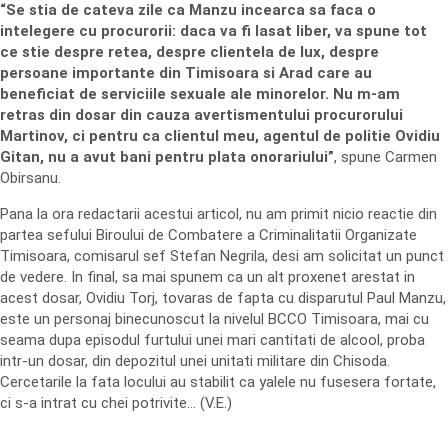
“Se stia de cateva zile ca Manzu incearca sa faca o
intelegere cu procurorii: daca va fi lasat liber, va spune tot
ce stie despre retea, despre clientela de lux, despre
persoane importante din Timisoara si Arad care au
beneficiat de serviciile sexuale ale minorelor. Nu m-am
retras din dosar din cauza avertismentului procurorului
Martinov, ci pentru ca clientul meu, agentul de politie Ovidiu
Gitan, nu a avut bani pentru plata onorariului”
, spune Carmen
Obirsanu.
Pana la ora redactarii acestui articol, nu am primit nicio reactie din
partea sefului Biroului de Combatere a Criminalitatii Organizate
Timisoara, comisarul sef Stefan Negrila, desi am solicitat un punct
de vedere. In final, sa mai spunem ca un alt proxenet arestat in
acest dosar, Ovidiu Torj, tovaras de fapta cu disparutul Paul Manzu,
este un personaj binecunoscut la nivelul BCCO Timisoara, mai cu
seama dupa episodul furtului unei mari cantitati de alcool, proba
intr-un dosar, din depozitul unei unitati militare din Chisoda.
Cercetarile la fata locului au stabilit ca yalele nu fusesera fortate,
ci s-a intrat cu chei potrivite… (V.E.)