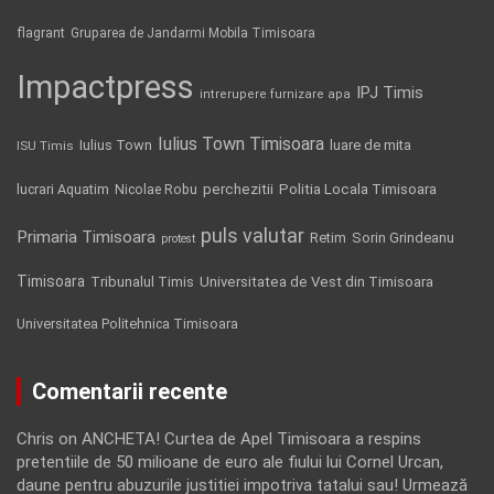
flagrant
Gruparea de Jandarmi Mobila Timisoara
Impactpress
IPJ Timis
intrerupere furnizare apa
Iulius Town Timisoara
Iulius Town
luare de mita
ISU Timis
Politia Locala Timisoara
lucrari Aquatim
perchezitii
Nicolae Robu
puls valutar
Primaria Timisoara
Retim
Sorin Grindeanu
protest
Timisoara
Tribunalul Timis
Universitatea de Vest din Timisoara
Universitatea Politehnica Timisoara
Comentarii recente
Chris
on
ANCHETA! Curtea de Apel Timisoara a respins
pretentiile de 50 milioane de euro ale fiului lui Cornel Urcan,
daune pentru abuzurile justitiei impotriva tatalui sau! Urmează