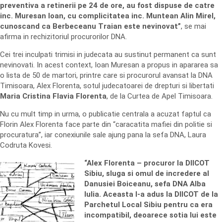
preventiva a retinerii pe 24 de ore, au fost dispuse de catre
inc. Muresan Ioan, cu complicitatea inc. Muntean Alin Mirel,
cunoscand ca Berbeceanu Traian este nevinovat”
, se mai
afirma in rechizitoriul procurorilor DNA.
Cei trei inculpati trimisi in judecata au sustinut permanent ca sunt
nevinovati. In acest context, Ioan Muresan a propus in apararea sa
o lista de 50 de martori, printre care si procurorul avansat la DNA
Timisoara, Alex Florenta, sotul judecatoarei de drepturi si libertati
Maria Cristina Flavia Florenta
, de la Curtea de Apel Timisoara.
Nu cu mult timp in urma, o publicatie centrala a acuzat faptul ca
Florin Alex Florenta face parte din “caracatita mafiei din politie si
procuratura”, iar conexiunile sale ajung pana la sefa DNA, Laura
Codruta Kovesi.
“Alex Florenta – procuror la DIICOT
Sibiu, sluga si omul de incredere al
Danusiei Boiceanu, sefa DNA Alba
Iulia. Aceasta l-a adus la DIICOT de la
Parchetul Local Sibiu pentru ca era
incompatibil, deoarece sotia lui este