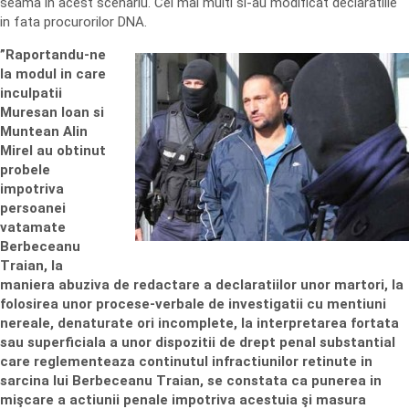
seama in acest scenariu. Cei mai multi si-au modificat declaratiile
in fata procurorilor DNA.
”Raportandu-ne
la modul in care
inculpatii
Muresan Ioan si
Muntean Alin
Mirel au obtinut
probele
impotriva
persoanei
vatamate
Berbeceanu
Traian, la
maniera abuziva de redactare a declaratiilor unor martori, la
folosirea unor procese-verbale de investigatii cu mentiuni
nereale, denaturate ori incomplete, la interpretarea fortata
sau superficiala a unor dispozitii de drept penal substantial
care reglementeaza continutul infractiunilor retinute in
sarcina lui Berbeceanu Traian, se constata ca punerea in
mişcare a actiunii penale impotriva acestuia şi masura