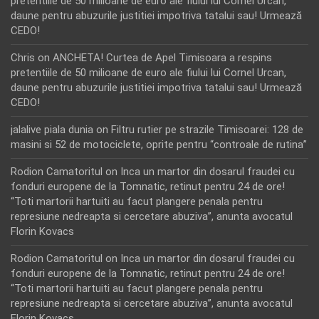
pretentiile de 50 milioane de euro ale fiului lui Cornel Urcan,
daune pentru abuzurile justitiei impotriva tatalui sau! Urmează
CEDO!
Chris
on
ANCHETA! Curtea de Apel Timisoara a respins
pretentiile de 50 milioane de euro ale fiului lui Cornel Urcan,
daune pentru abuzurile justitiei impotriva tatalui sau! Urmează
CEDO!
jalalive piala dunia
on
Filtru rutier pe strazile Timisoarei: 128 de
masini si 52 de motociclete, oprite pentru “controale de rutina”
Rodion Camatoritul
on
Inca un martor din dosarul fraudei cu
fonduri europene de la Tomnatic, retinut pentru 24 de ore!
“Toti martorii hartuiti au facut plangere penala pentru
represiune nedreapta si cercetare abuziva”, anunta avocatul
Florin Kovacs
Rodion Camatoritul
on
Inca un martor din dosarul fraudei cu
fonduri europene de la Tomnatic, retinut pentru 24 de ore!
“Toti martorii hartuiti au facut plangere penala pentru
represiune nedreapta si cercetare abuziva”, anunta avocatul
Florin Kovacs