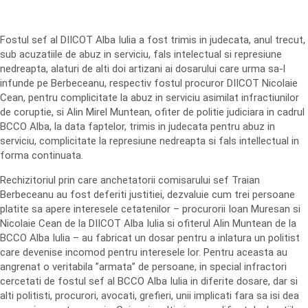
Fostul sef al DIICOT Alba Iulia a fost trimis in judecata, anul trecut,
sub acuzatiile de abuz in serviciu, fals intelectual si represiune
nedreapta, alaturi de alti doi artizani ai dosarului care urma sa-l
infunde pe Berbeceanu, respectiv fostul procuror DIICOT Nicolaie
Cean, pentru complicitate la abuz in serviciu asimilat infractiunilor
de coruptie, si Alin Mirel Muntean, ofiter de politie judiciara in cadrul
BCCO Alba, la data faptelor, trimis in judecata pentru abuz in
serviciu, complicitate la represiune nedreapta si fals intellectual in
forma continuata.
Rechizitoriul prin care anchetatorii comisarului sef Traian
Berbeceanu au fost deferiti justitiei, dezvaluie cum trei persoane
platite sa apere interesele cetatenilor – procurorii Ioan Muresan si
Nicolaie Cean de la DIICOT Alba Iulia si ofiterul Alin Muntean de la
BCCO Alba Iulia – au fabricat un dosar pentru a inlatura un politist
care devenise incomod pentru interesele lor. Pentru aceasta au
angrenat o veritabila ”armata” de persoane, in special infractori
cercetati de fostul sef al BCCO Alba Iulia in diferite dosare, dar si
alti politisti, procurori, avocati, grefieri, unii implicati fara sa isi dea