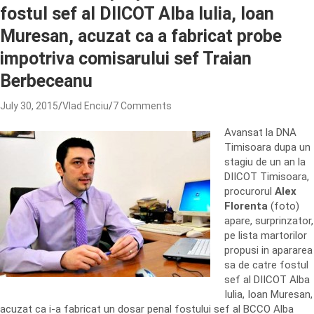
fostul sef al DIICOT Alba Iulia, Ioan
Muresan, acuzat ca a fabricat probe
impotriva comisarului sef Traian
Berbeceanu
July 30, 2015
Vlad Enciu
7 Comments
Avansat la DNA
Timisoara dupa un
stagiu de un an la
DIICOT Timisoara,
procurorul
Alex
Florenta
(foto)
apare, surprinzator,
pe lista martorilor
propusi in apararea
sa de catre fostul
sef al DIICOT Alba
Iulia, Ioan Muresan,
acuzat ca i-a fabricat un dosar penal fostului sef al BCCO Alba