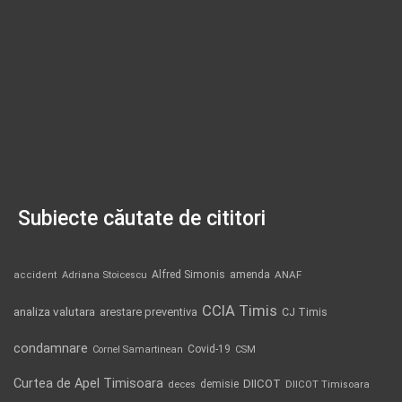
Subiecte căutate de cititori
Alfred Simonis
amenda
ANAF
accident
Adriana Stoicescu
CCIA Timis
analiza valutara
arestare preventiva
CJ Timis
condamnare
Covid-19
Cornel Samartinean
CSM
Curtea de Apel Timisoara
DIICOT
demisie
deces
DIICOT Timisoara