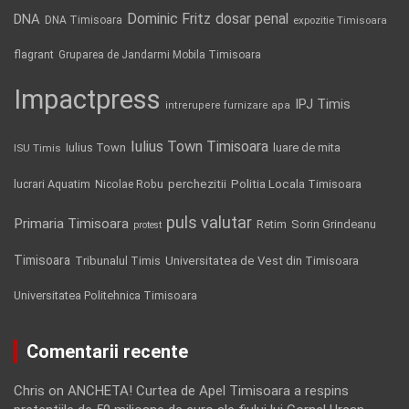
Dominic Fritz
DNA
dosar penal
DNA Timisoara
expozitie Timisoara
flagrant
Gruparea de Jandarmi Mobila Timisoara
Impactpress
IPJ Timis
intrerupere furnizare apa
Iulius Town Timisoara
Iulius Town
luare de mita
ISU Timis
Politia Locala Timisoara
lucrari Aquatim
perchezitii
Nicolae Robu
puls valutar
Primaria Timisoara
Retim
Sorin Grindeanu
protest
Timisoara
Tribunalul Timis
Universitatea de Vest din Timisoara
Universitatea Politehnica Timisoara
Comentarii recente
Chris
on
ANCHETA! Curtea de Apel Timisoara a respins