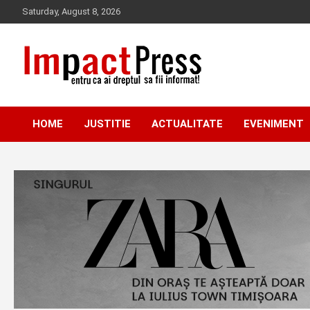
Skip
Saturday, August 8, 2026
to
content
Pentru ca ai dreptul sa fii informat!
IMPACTPRESS
HOME
JUSTITIE
ACTUALITATE
EVENIMENT