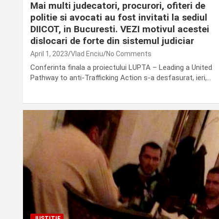
Mai multi judecatori, procurori, ofiteri de
politie si avocati au fost invitati la sediul
DIICOT, in Bucuresti. VEZI motivul acestei
dislocari de forte din sistemul judiciar
April 1, 2023
Vlad Enciu
No Comments
Conferinta finala a proiectului LUPTA – Leading a United
Pathway to anti-Trafficking Action s-a desfasurat, ieri,…
JUSTITIE