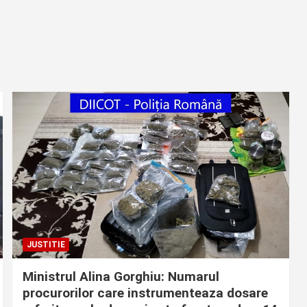
JUSTITIE
Ministrul Alina Gorghiu: Numarul
procurorilor care instrumenteaza dosare