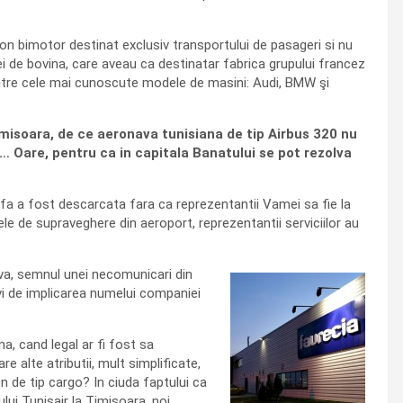
on bimotor destinat exclusiv transportului de pasageri si nu
i de bovina, care aveau ca destinatar fabrica grupului francez
dintre cele mai cunoscute modele de masini: Audi, BMW şi
Timisoara, de ce aeronava tunisiana de tip Airbus 320 nu
… Oare, pentru ca in capitala Banatului se pot rezolva
rfa a fost descarcata fara ca reprezentantii Vamei sa fie la
e de supraveghere din aeroport, reprezentantii serviciilor au
mva, semnul unei necomunicari din
avi de implicarea numelui companiei
na, cand legal ar fi fost sa
 alte atributii, mult simplificate,
ion de tip cargo? In ciuda faptului ca
ui Tunisair la Timisoara, noi