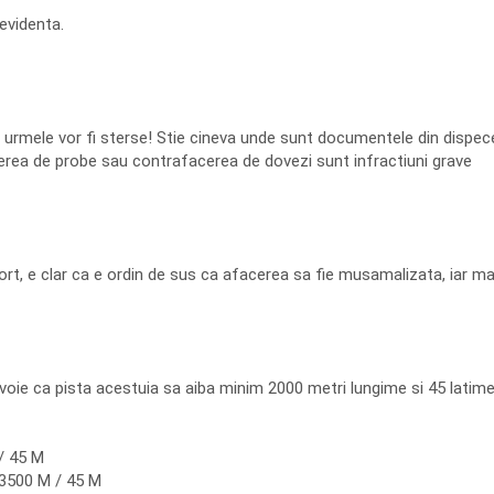
evidenta.
rmele vor fi sterse! Stie cineva unde sunt documentele din dispecer
ugerea de probe sau contrafacerea de dovezi sunt infractiuni grave
rt, e clar ca e ordin de sus ca afacerea sa fie musamalizata, iar m
ie ca pista acestuia sa aiba minim 2000 metri lungime si 45 latime. 
/ 45 M
 3500 M / 45 M