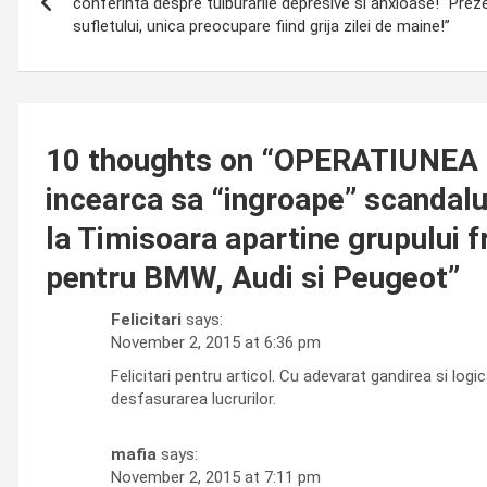
navigation
conferinta despre tulburarile depresive si anxioase! “Pre
sufletului, unica preocupare fiind grija zilei de maine!”
10 thoughts on “
OPERATIUNEA FA
incearca sa “ingroape” scandalul
la Timisoara apartine grupului f
pentru BMW, Audi si Peugeot
”
Felicitari
says:
November 2, 2015 at 6:36 pm
Felicitari pentru articol. Cu adevarat gandirea si log
desfasurarea lucrurilor.
mafia
says:
November 2, 2015 at 7:11 pm