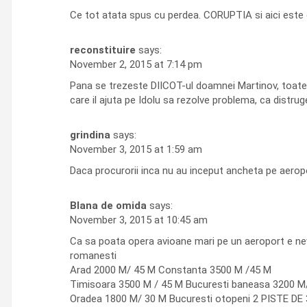
Ce tot atata spus cu perdea. CORUPTIA si aici este 
reconstituire
says:
November 2, 2015 at 7:14 pm
Pana se trezeste DIICOT-ul doamnei Martinov, toate u
care il ajuta pe Idolu sa rezolve problema, ca distr
grindina
says:
November 3, 2015 at 1:59 am
Daca procurorii inca nu au inceput ancheta pe aeropo
Blana de omida
says:
November 3, 2015 at 10:45 am
Ca sa poata opera avioane mari pe un aeroport e nevo
romanesti
Arad 2000 M/ 45 M Constanta 3500 M /45 M
Timisoara 3500 M / 45 M Bucuresti baneasa 3200 M
Oradea 1800 M/ 30 M Bucuresti otopeni 2 PISTE DE