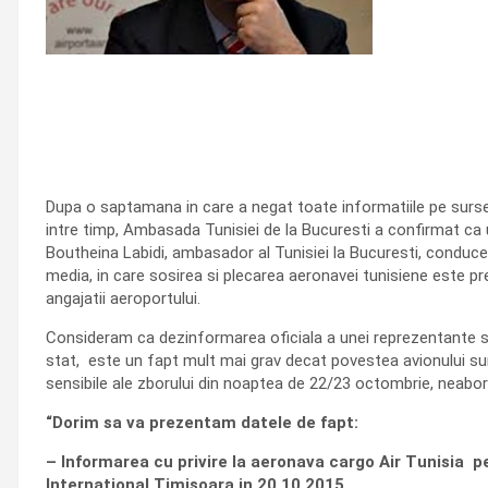
Dupa o saptamana in care a negat toate informatiile pe surse 
intre timp, Ambasada Tunisiei de la Bucuresti a confirmat ca u
Boutheina Labidi, ambasador al Tunisiei la Bucuresti, conduce
media, in care sosirea si plecarea aeronavei tunisiene este prez
angajatii aeroportului.
Consideram ca dezinformarea oficiala a unei reprezentante str
stat, este un fapt mult mai grav decat povestea avionului sur
sensibile ale zborului din noaptea de 22/23 octombrie, neabor
“Dorim sa va prezentam datele de fapt:
– Informarea cu privire la aeronava cargo Air Tunisia p
Internaţional Timişoara in 20.10.2015.