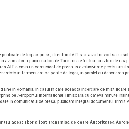
publicate de Impactpress, directorul AIT s-a vazut nevoit sa-si sch
n avion al companiei nationale Tunisair a efectuat un zbor de noapte
rea AIT a emis un comunicat de presa, in exclusivitate pentru uzul a
entata in termeni cat se poate de legali, in paralel cu descrierea proc
aine in Romania, in cazul in care aceasta incercare de mistificare 
prins pe Aeroportul International Timisoara cu cateva minute inaint
date in comunicatul de presa, publicam integral documentul trimis Am
entru acest zbor a fost transmisa de catre Autoritatea Aeron