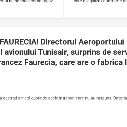
zentul nu ne mai acorda ragaz
care a legalizat contracte 
URECIA! Directorul Aeroportului I
 avionului Tunisair, surprins de ser
rancez Faurecia, care are o fabrica
ica acestui articol cuprinde acele intrebari care nu au raspuns. Dator