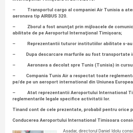
– Transportul cargo al companiei Air Tunisia a ateriza
aeronava tip AIRBUS 320.
– Zborul a fost anunţat prin mijloacele de comunicaţii 
abilitate de pe Aeroportul Internaţional Timişoara;
– Reprezentantii tuturor institutiilor abilitate s-au d
– Dupa descarcare marfurile au fost transportate in z
– Aeronava a decolat spre Tunis (Tunisia) in cursul ac
– Compania Tunis Air a respectat toate reglementarile 
pe/de pe un aeroport international din Uniunea Europea
– Atat reprezentantii Aeroportului International Timiso
reglementarile legale specifice activitatii lor.
Tinand cont de cele prezentate, probabil pentru orice pe
Conducerea Aeroportului International Timisoara conside
Asadar, directorul Daniel Idolu cons