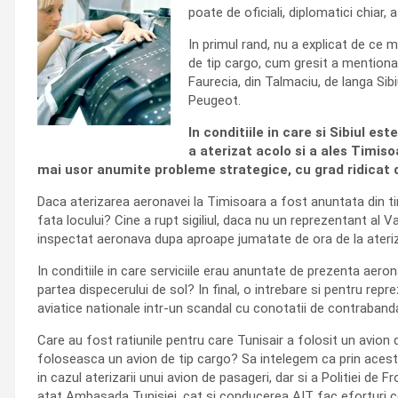
poate de oficiali, diplomatici chiar,
In primul rand, nu a explicat de ce
de tip cargo, cum gresit a mentiona
Faurecia, din Talmaciu, de langa Si
Peugeot.
In conditiile in care si Sibiul e
a aterizat acolo si a ales Timis
mai usor anumite probleme strategice, cu grad ridicat 
Daca aterizarea aeronavei la Timisoara a fost anuntata din tim
fata locului? Cine a rupt sigiliul, daca nu un reprezentant a
inspectat aeronava dupa aproape jumatate de ora de la ateriz
In conditiile in care serviciile erau anuntate de prezenta ae
partea dispecerului de sol? In final, o intrebare si pentru rep
aviatice nationale intr-un scandal cu conotatii de contraband
Care au fost ratiunile pentru care Tunisair a folosit un avion d
foloseasca un avion de tip cargo? Sa intelegem ca prin acest c
in cazul aterizarii unui avion de pasageri, dar si a Politiei de F
atat Ambasada Tunisiei, cat si conducerea AIT fac eforturi co