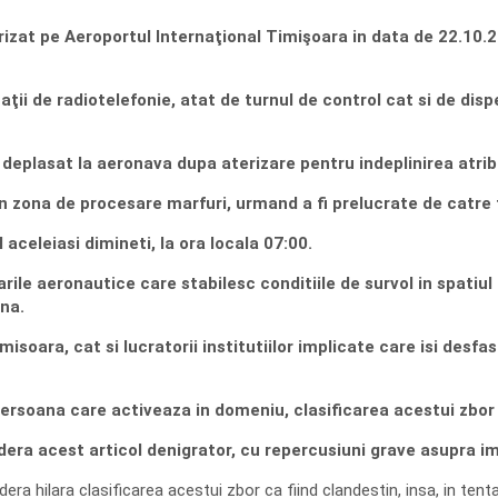
t pe Aeroportul Internaţional Timişoara in data de 22.10.2015
de radiotelefonie, atat de turnul de control cat si de dispece
eplasat la aeronava dupa aterizare pentru indeplinirea atribu
ona de procesare marfuri, urmand a fi prelucrate de catre tr
eleiasi dimineti, la ora locala 07:00.
aeronautice care stabilesc conditiile de survol in spatiul a
na.
ara, cat si lucratorii institutiilor implicate care isi desfas
rsoana care activeaza in domeniu, clasificarea acestui zbor c
ra acest articol denigrator, cu repercusiuni grave asupra ima
idera hilara clasificarea acestui zbor ca fiind clandestin, insa, in t