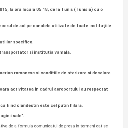
, la ora locala 05:18, de la Tunis (Tunisia) cu o
rul de sol pe canalele utilizate de toate instituţiile
tiilor specifice.
ansportator si institutia vamala.
erian romanesc si conditiile de aterizare si decolare
oara activitatea in cadrul aeroportului au respectat
a fiind clandestin este cel putin hilara.
ginii sale”.
entativa de a formula comunicatul de presa in termeni cat se