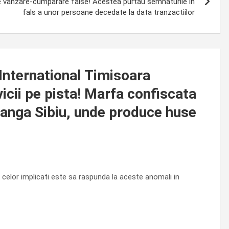
de vanzare-cumparare false! Acestea purtau semnaturile in
fals a unor persoane decedate la data tranzactiilor
nternational Timisoara
vicii pe pista! Marfa confiscata
 langa Sibiu, unde produce huse
ia celor implicati este sa raspunda la aceste anomali in