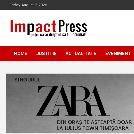
Skip
Friday, August 7, 2026
to
content
Pentru ca ai dreptul sa fii informat!
IMPACTPRESS
HOME
JUSTITIE
ACTUALITATE
EVENIMENT