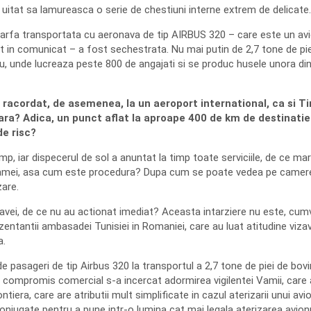
 a uitat sa lamureasca o serie de chestiuni interne extrem de delicate.
 marfa transportata cu aeronava de tip AIRBUS 320 – care este un avi
t in comunicat – a fost sechestrata. Nu mai putin de 2,7 tone de pie
biu, unde lucreaza peste 800 de angajati si se produc husele unora 
ste racordat, de asemenea, la un aeroport international, ca si 
oara? Adica, un punct aflat la aproape 400 de km de destinatie
de risc?
p, iar dispecerul de sol a anuntat la timp toate serviciile, de ce ma
l Vamei, asa cum este procedura? Dupa cum se poate vedea pe camerel
are.
ronavei, de ce nu au actionat imediat? Aceasta intarziere nu este, cu
rezentantii ambasadei Tunisiei in Romaniei, care au luat atitudine viz
a.
e pasageri de tip Airbus 320 la transportul a 2,7 tone de piei de bovi
ompromis comercial s-a incercat adormirea vigilentei Vamii, care are
rontiera, care are atributii mult simplificate in cazul aterizarii unui av
njugate pentru a pune intr-o lumina cat mai legala aterizarea avionul