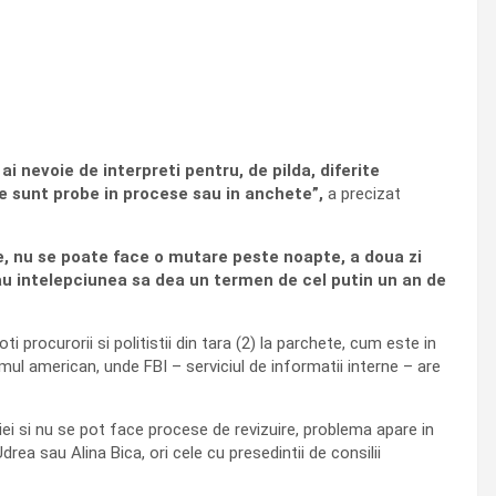
i nevoie de interpreti pentru, de pilda, diferite
re sunt probe in procese sau in anchete”,
a precizat
, nu se poate face o mutare peste noapte, a doua zi
a au intelepciunea sa dea un termen de cel putin un an de
 procurorii si politistii din tara (2) la parchete, cum este in
mul american, unde FBI – serviciul de informatii interne – are
ziei si nu se pot face procese de revizuire, problema apare in
rea sau Alina Bica, ori cele cu presedintii de consilii