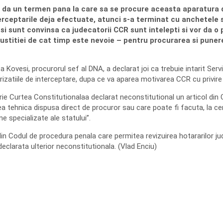
 da un termen pana la care sa se procure aceasta aparatura d
terceptarile deja efectuate, atunci s-a terminat cu anchetele 
i sunt convinsa ca judecatorii CCR sunt intelepti si vor da o 
Justitiei de cat timp este nevoie – pentru procurarea si punere
 Kovesi, procurorul sef al DNA, a declarat joi ca trebuie intarit Servic
rizatiile de interceptare, dupa ce va aparea motivarea CCR cu privire 
rie Curtea Constitutionalaa declarat neconstitutional un articol di
 tehnica dispusa direct de procuror sau care poate fi facuta, la cer
ne specializate ale statului”.
din Codul de procedura penala care permitea revizuirea hotararilor judec
eclarata ulterior neconstitutionala. (Vlad Enciu)