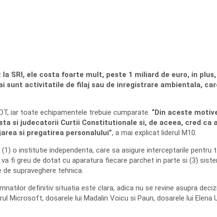
 SRI, ele costa foarte mult, peste 1 miliard de euro, in plus, a
 sunt activitatile de filaj sau de inregistrare ambientala, ca
COT, iar toate echipamentele trebuie cumparate.
“Din aceste motive
asta si judecatorii Curtii Constitutionale si, de aceea, cred c
area si pregatirea personalului”
, a mai explicat liderul M10.
 o institutie independenta, care sa asigure interceptarile pentru toti
va fi greu de dotat cu aparatura fiecare parchet in parte si (3) siste
e de supraveghere tehnica.
mnatilor definitiv situatia este clara, adica nu se revine asupra deci
l Microsoft, dosarele lui Madalin Voicu si Paun, dosarele lui Elena Ud