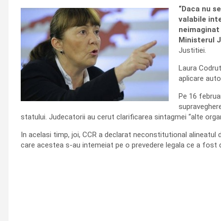
“Daca nu se
valabile in
neimaginat s
Ministerul 
Justitiei.
Laura Codruta
aplicare auto
Pe 16 februa
supravegherea
statului. Judecatorii au cerut clarificarea sintagmei “alte orga
In acelasi timp, joi, CCR a declarat neconstitutional alineatul 
care acestea s-au intemeiat pe o prevedere legala ce a fost d