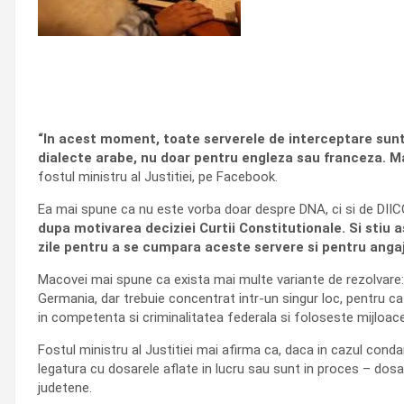
“In acest moment, toate serverele de interceptare sunt la
dialecte arabe, nu doar pentru engleza sau franceza. Mai
fostul ministru al Justitiei, pe Facebook.
Ea mai spune ca nu este vorba doar despre DNA, ci si de DII
dupa motivarea deciziei Curtii Constitutionale. Si stiu 
zile pentru a se cumpara aceste servere si pentru angaj
Macovei mai spune ca exista mai multe variante de rezolvare: (1)
Germania, dar trebuie concentrat intr-un singur loc, pentru ca 
in competenta si criminalitatea federala si foloseste mijloac
Fostul ministru al Justitiei mai afirma ca, daca in cazul conda
legatura cu dosarele aflate in lucru sau sunt in proces – dosaru
judetene.