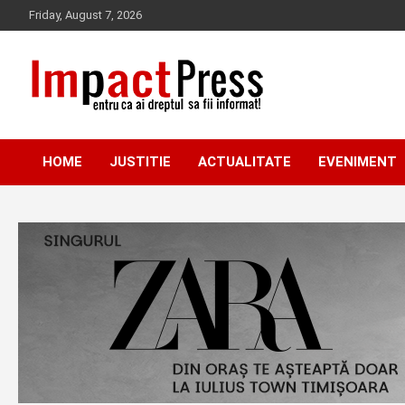
Skip
Friday, August 7, 2026
to
content
Pentru ca ai dreptul sa fii informat!
IMPACTPRESS
HOME
JUSTITIE
ACTUALITATE
EVENIMENT