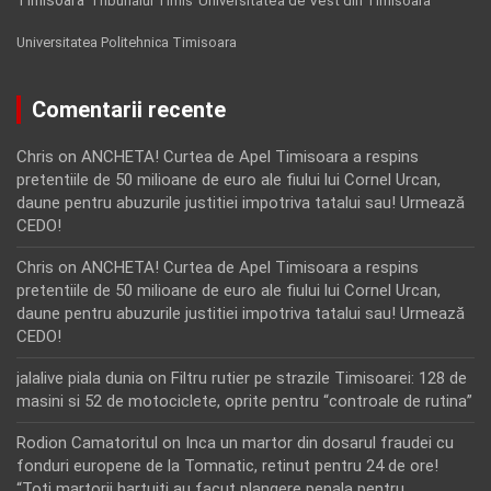
Tribunalul Timis
Universitatea de Vest din Timisoara
Universitatea Politehnica Timisoara
Comentarii recente
Chris
on
ANCHETA! Curtea de Apel Timisoara a respins
pretentiile de 50 milioane de euro ale fiului lui Cornel Urcan,
daune pentru abuzurile justitiei impotriva tatalui sau! Urmează
CEDO!
Chris
on
ANCHETA! Curtea de Apel Timisoara a respins
pretentiile de 50 milioane de euro ale fiului lui Cornel Urcan,
daune pentru abuzurile justitiei impotriva tatalui sau! Urmează
CEDO!
jalalive piala dunia
on
Filtru rutier pe strazile Timisoarei: 128 de
masini si 52 de motociclete, oprite pentru “controale de rutina”
Rodion Camatoritul
on
Inca un martor din dosarul fraudei cu
fonduri europene de la Tomnatic, retinut pentru 24 de ore!
“Toti martorii hartuiti au facut plangere penala pentru