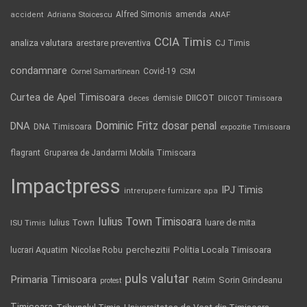
Alfred Simonis
amenda
ANAF
accident
Adriana Stoicescu
CCIA Timis
analiza valutara
arestare preventiva
CJ Timis
condamnare
Covid-19
Cornel Samartinean
CSM
Curtea de Apel Timisoara
DIICOT
demisie
deces
DIICOT Timisoara
Dominic Fritz
DNA
dosar penal
DNA Timisoara
expozitie Timisoara
flagrant
Gruparea de Jandarmi Mobila Timisoara
Impactpress
IPJ Timis
intrerupere furnizare apa
Iulius Town Timisoara
Iulius Town
luare de mita
ISU Timis
Politia Locala Timisoara
lucrari Aquatim
perchezitii
Nicolae Robu
puls valutar
Primaria Timisoara
Retim
Sorin Grindeanu
protest
Timisoara