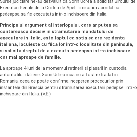
Surse judiciare ne-au dezvaluit ca Sorin Udrea a solicitat Biroului de
Executari Penale de la Curtea de Apel Timisoara acordul ca
pedeapsa sa fie executata intr-o inchisoare din Italia.
Principalul argument al interlopului, care ar putea sa
cantareasca decisiv in stramutarea mandatului de
executare in Italia, este faptul ca sotia sa are rezidenta
italiana, locuieste cu fiica lor intr-o localitate din peninsula,
si solicita dreptul de a executa pedeapsa intr-o inchisoare
cat mai aproape de familie.
La aproape 4 luni de la momentul retinerii si plasarii in custodia
autoritatilor italiene, Sorin Udrea inca nu a fost extradat in
Romania, ceea ce poate confirma inceperea procedurilor prin
instantele din Brescia pentru stramutarea executarii pedepsei intr-o
inchisoare din Italia. (V.E.)