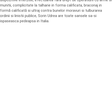
dispozitive interzise, efectuarea fara drept de operatiuni cu arme si
munitii, complicitate la talharie in forma calificata, braconaj in
formă calificată si ultraj contra bunelor moravuri si tulburarea
ordinii si linistii publice, Sorin Udrea are toate sansele sa-si
ispaseasca pedeapsa in Italia.