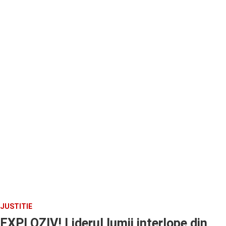
JUSTITIE
EXPLOZIV! Liderul lumii interlope din