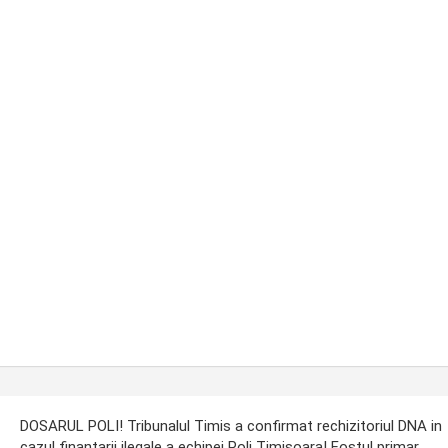
ost
DOSARUL POLI! Tribunalul Timis a confirmat rechizitoriul DNA in
avigation
cazul finantarii ilegale a echipei Poli Timisoara! Fostul primar