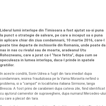
Liderul lumii interlope din Timisoara a fost ajutat sa-si puna
la punct o strategie de salvare, pe care a inceput sa o puna
in aplicare chiar din ziua condamnarii, 10 martie 2016, care-l
poate tine departe de inchisorile din Romania, unde poate da
nas in nas cu rivalul sau de moarte, aradeanul Utu
Rohozneanu, care a jurat ca-l “face fetita”, dupa cum se
speculeaza in lumea interlopa, daca-l prinde in spatele
gratiilor.
In aceste conditii, Sorin Udrea a fugit din tara imediat dupa
condamnare, iesirea frauduloasa pe la Vama Moravita nefiind o
problema, si a “campat” in localitatea italiana Sirmione, langa
Brescia. A fost prins de carabinieri dupa cateva zile, fiind identificat
cu ajutorul camerelor de supraveghere, dupa numarul Mercedes-ului
cu care a plecat din tara.