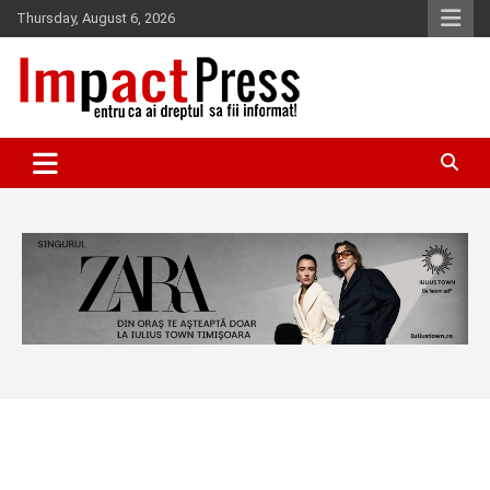
Skip
Thursday, August 6, 2026
to
content
Pentru ca ai dreptul sa fii informat!
IMPACTPRESS