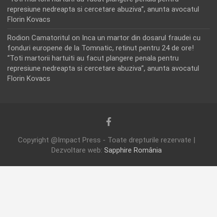
represiune nedreapta si cercetare abuziva”, anunta avocatul
Florin Kovacs
Rodion Camatoritul
on
Inca un martor din dosarul fraudei cu
fonduri europene de la Tomnatic, retinut pentru 24 de ore!
“Toti martorii hartuiti au facut plangere penala pentru
represiune nedreapta si cercetare abuziva”, anunta avocatul
Florin Kovacs
Copyright @Impact Press - Toate drepturile rezervate |
Dezvoltare web:
Sapphire România