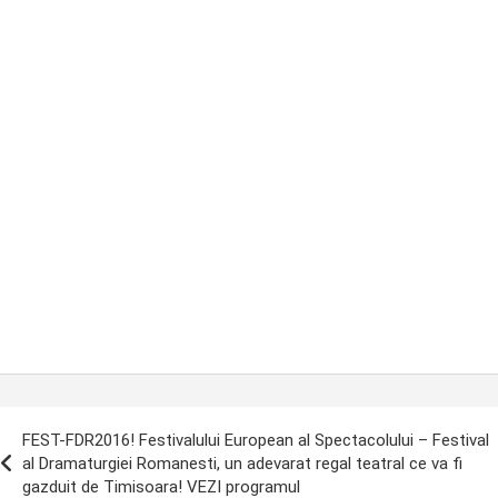
ost
FEST-FDR2016! Festivalului European al Spectacolului – Festival
avigation
al Dramaturgiei Romanesti, un adevarat regal teatral ce va fi
gazduit de Timisoara! VEZI programul