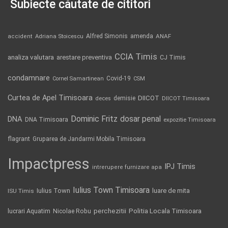
Subiecte căutate de cititori
Alfred Simonis
amenda
ANAF
accident
Adriana Stoicescu
CCIA Timis
analiza valutara
arestare preventiva
CJ Timis
condamnare
Covid-19
Cornel Samartinean
CSM
Curtea de Apel Timisoara
DIICOT
demisie
deces
DIICOT Timisoara
Dominic Fritz
DNA
dosar penal
DNA Timisoara
expozitie Timisoara
flagrant
Gruparea de Jandarmi Mobila Timisoara
Impactpress
IPJ Timis
intrerupere furnizare apa
Iulius Town Timisoara
Iulius Town
luare de mita
ISU Timis
Politia Locala Timisoara
lucrari Aquatim
perchezitii
Nicolae Robu