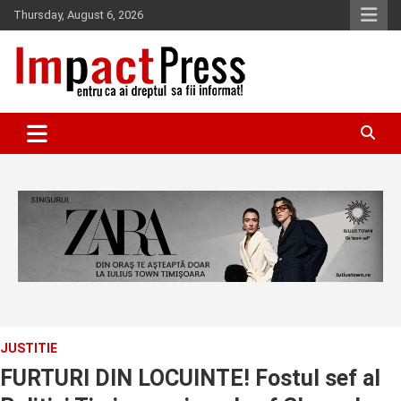
Skip
Thursday, August 6, 2026
to
content
Pentru ca ai dreptul sa fii informat!
IMPACTPRESS
JUSTITIE
FURTURI DIN LOCUINTE! Fostul sef al