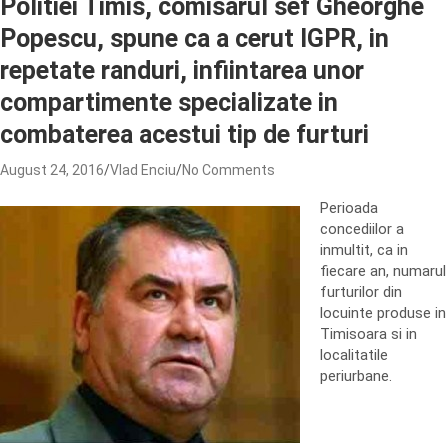
Politiei Timis, comisarul sef Gheorghe
Popescu, spune ca a cerut IGPR, in
repetate randuri, infiintarea unor
compartimente specializate in
combaterea acestui tip de furturi
August 24, 2016
Vlad Enciu
No Comments
Perioada
concediilor a
inmultit, ca in
fiecare an, numarul
furturilor din
locuinte produse in
Timisoara si in
localitatile
periurbane.