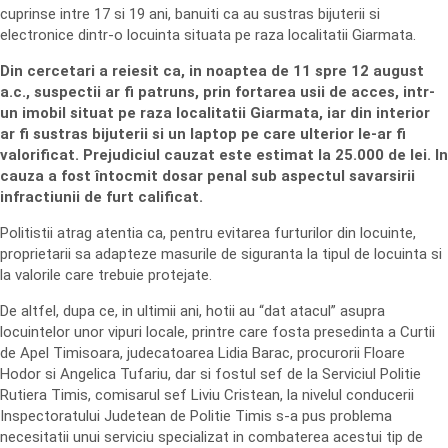
cuprinse intre 17 si 19 ani, banuiti ca au sustras bijuterii si
electronice dintr-o locuinta situata pe raza localitatii Giarmata.
Din cercetari a reiesit ca, in noaptea de 11 spre 12 august
a.c., suspectii ar fi patruns, prin fortarea usii de acces, intr-
un imobil situat pe raza localitatii Giarmata, iar din interior
ar fi sustras bijuterii si un laptop pe care ulterior le-ar fi
valorificat. Prejudiciul cauzat este estimat la 25.000 de lei. In
cauza a fost întocmit dosar penal sub aspectul savarsirii
infractiunii de furt calificat.
Politistii atrag atentia ca, pentru evitarea furturilor din locuinte,
proprietarii sa adapteze masurile de siguranta la tipul de locuinta si
la valorile care trebuie protejate.
De altfel, dupa ce, in ultimii ani, hotii au “dat atacul” asupra
locuintelor unor vipuri locale, printre care fosta presedinta a Curtii
de Apel Timisoara, judecatoarea Lidia Barac, procurorii Floare
Hodor si Angelica Tufariu, dar si fostul sef de la Serviciul Politie
Rutiera Timis, comisarul sef Liviu Cristean, la nivelul conducerii
Inspectoratului Judetean de Politie Timis s-a pus problema
necesitatii unui serviciu specializat in combaterea acestui tip de