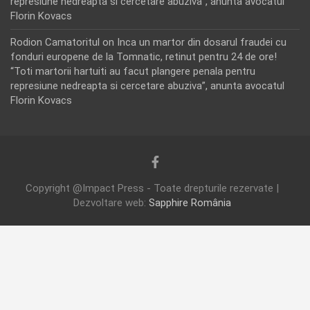
represiune nedreapta si cercetare abuziva”, anunta avocatul
Florin Kovacs
Rodion Camatoritul
on
Inca un martor din dosarul fraudei cu
fonduri europene de la Tomnatic, retinut pentru 24 de ore!
“Toti martorii hartuiti au facut plangere penala pentru
represiune nedreapta si cercetare abuziva”, anunta avocatul
Florin Kovacs
Copyright @Impact Press - Toate drepturile rezervate |
Dezvoltare web:
Sapphire România