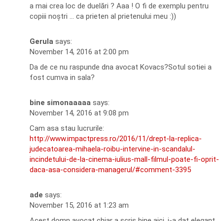
a mai crea loc de duelări ? Aaa ! O fi de exemplu pentru
copiii noștri … ca prieten al prietenului meu :))
Gerula
says:
November 14, 2016 at 2:00 pm
Da de ce nu raspunde dna avocat Kovacs?Sotul sotiei a
fost cumva in sala?
bine simonaaaaa
says:
November 14, 2016 at 9:08 pm
Cam asa stau lucrurile:
http://www.impactpress.ro/2016/11/drept-la-replica-
judecatoarea-mihaela-roibu-intervine-in-scandalul-
incindetului-de-la-cinema-iulius-mall-filmul-poate-fi-oprit-
daca-asa-considera-managerul/#comment-3395
ade
says:
November 15, 2016 at 1:23 am
Acest domn avocat chiar a scris bine aici, i-a dat elegant