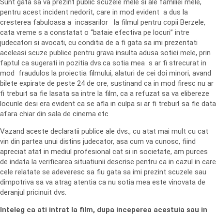
Sunt gata sa va prezint public scuzele mele si ale familiei mele,
pentru acest incident nedorit, care in mod evident a dus la
cresterea fabuloasa a incasarilor la filmul pentru copii Berzele,
cata vreme s a constatat o “bataie efectiva pe locuri” intre
judecatori si avocati, cu conditia de a fi gata sa imi prezentati
aceleasi scuze publice pentru grava insulta adusa sotiei mele, prin
faptul ca sugerati in pozitia dvs.ca sotia mea s ar fi strecurat in
mod fraudulos la proiectia filmului, alaturi de cei doi minori, avand
bilete expirate de peste 24 de ore, sustinand ca in mod firesc nu ar
fi trebuit sa fie lasata sa intre la film, ca a refuzat sa va elibereze
locurile desi era evident ca se afla in culpa si ar fi trebuit sa fie data
afara chiar din sala de cinema etc.
Vazand aceste declaratii publice ale dvs., cu atat mai mult cu cat
vin din partea unui distins judecator, asa cum va cunosc, fiind
apreciat atat in mediul profesional cat si in societate, am purces
de indata la verificarea situatiunii descrise pentru ca in cazul in care
cele relatate se adeveresc sa fiu gata sa imi prezint scuzele sau
dimpotriva sa va atrag atentia ca nu sotia mea este vinovata de
deranjul pricinuit dvs.
Inteleg ca ati intrat la film, dupa inceperea acestuia sau in