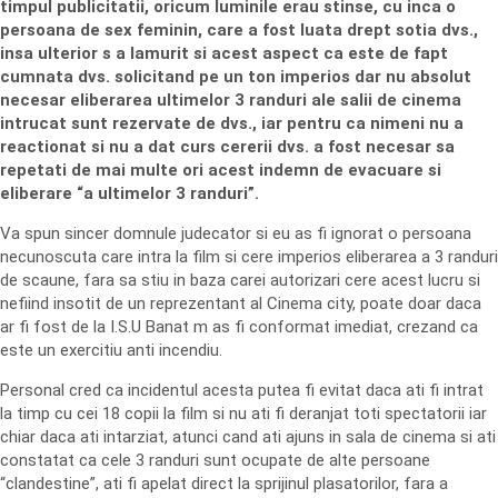
timpul publicitatii, oricum luminile erau stinse, cu inca o
persoana de sex feminin, care a fost luata drept sotia dvs.,
insa ulterior s a lamurit si acest aspect ca este de fapt
cumnata dvs. solicitand pe un ton imperios dar nu absolut
necesar eliberarea ultimelor 3 randuri ale salii de cinema
intrucat sunt rezervate de dvs., iar pentru ca nimeni nu a
reactionat si nu a dat curs cererii dvs. a fost necesar sa
repetati de mai multe ori acest indemn de evacuare si
eliberare “a ultimelor 3 randuri”.
Va spun sincer domnule judecator si eu as fi ignorat o persoana
necunoscuta care intra la film si cere imperios eliberarea a 3 randuri
de scaune, fara sa stiu in baza carei autorizari cere acest lucru si
nefiind insotit de un reprezentant al Cinema city, poate doar daca
ar fi fost de la I.S.U Banat m as fi conformat imediat, crezand ca
este un exercitiu anti incendiu.
Personal cred ca incidentul acesta putea fi evitat daca ati fi intrat
la timp cu cei 18 copii la film si nu ati fi deranjat toti spectatorii iar
chiar daca ati intarziat, atunci cand ati ajuns in sala de cinema si ati
constatat ca cele 3 randuri sunt ocupate de alte persoane
“clandestine”, ati fi apelat direct la sprijinul plasatorilor, fara a