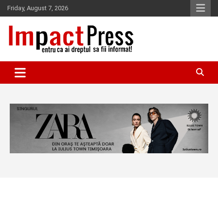
Skip
Friday, August 7, 2026
to
content
Pentru ca ai dreptul sa fii informat!
IMPACTPRESS