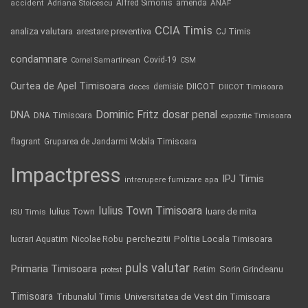
Alfred Simonis
amenda
ANAF
accident
Adriana Stoicescu
CCIA Timis
analiza valutara
arestare preventiva
CJ Timis
condamnare
Covid-19
Cornel Samartinean
CSM
Curtea de Apel Timisoara
DIICOT
demisie
deces
DIICOT Timisoara
Dominic Fritz
DNA
dosar penal
DNA Timisoara
expozitie Timisoara
flagrant
Gruparea de Jandarmi Mobila Timisoara
Impactpress
IPJ Timis
intrerupere furnizare apa
Iulius Town Timisoara
Iulius Town
luare de mita
ISU Timis
Politia Locala Timisoara
lucrari Aquatim
perchezitii
Nicolae Robu
puls valutar
Primaria Timisoara
Retim
Sorin Grindeanu
protest
Timisoara
Tribunalul Timis
Universitatea de Vest din Timisoara