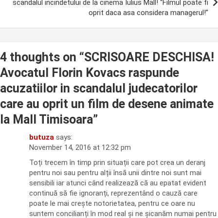
scandalul incindetului de la cinema Iulius Mall! “Filmul poate fi
oprit daca asa considera managerul!”
4 thoughts on “
SCRISOARE DESCHISA!
Avocatul Florin Kovacs raspunde
acuzatiilor in scandalul judecatorilor
care au oprit un film de desene animate
la Mall Timisoara
”
butuza
says:
November 14, 2016 at 12:32 pm
Toți trecem în timp prin situații care pot crea un deranj
pentru noi sau pentru alții însă unii dintre noi sunt mai
sensibili iar atunci când realizează că au epatat evident
continuă să fie ignoranți, reprezentând o cauză care
poate le mai crește notorietatea, pentru ce oare nu
suntem concilianți în mod real și ne șicanăm numai pentru