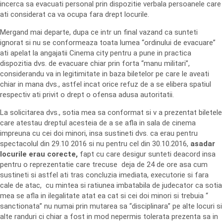
incerca sa evacuati personal prin dispozitie verbala persoanele care
ati considerat ca va ocupa fara drept locurile.
Mergand mai departe, dupa ce intr un final vazand ca sunteti
ignorat si nu se conformeaza toata lumea “ordinului de evacuare”
ati apelat la angajatii Cinema city pentru a pune in practica
dispozitia dvs. de evacuare chiar prin forta “manu militari”,
considerandu va in legitimitate in baza biletelor pe care le aveati
chiar in mana dvs., astfel incat orice refuz de a se elibera spatiul
respectiv ati privit o drept o ofensa adusa autoritatii.
La solicitarea dvs., sotia mea sa conformat si v a prezentat biletele
care atestau dreptul acesteia de a se afla in sala de cinema
impreuna cu cei doi minori, insa sustineti dvs. ca erau pentru
spectacolul din 29.10 2016 si nu pentru cel din 30.10.2016,
asadar
locurile erau corecte,
fapt cu care desigur sunteti deacord insa
pentru o reprezentatie care trecuse deja de 24 de ore asa cum
sustineti si astfel ati tras concluzia imediata, executorie si fara
cale de atac, cu mintea si ratiunea imbatabila de judecator ca sotia
mea se afla in ilegalitate atat ea cat si cei doi minori si trebuia “
sanctionata” nu numai prin mutarea sa “disciplinara” pe alte locuri si
alte randuri ci chiar a fost in mod nepermis tolerata prezenta sa in