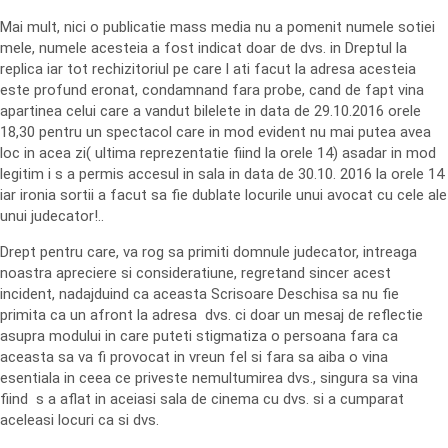
Mai mult, nici o publicatie mass media nu a pomenit numele sotiei
mele, numele acesteia a fost indicat doar de dvs. in Dreptul la
replica iar tot rechizitoriul pe care l ati facut la adresa acesteia
este profund eronat, condamnand fara probe, cand de fapt vina
apartinea celui care a vandut bilelete in data de 29.10.2016 orele
18,30 pentru un spectacol care in mod evident nu mai putea avea
loc in acea zi( ultima reprezentatie fiind la orele 14) asadar in mod
legitim i s a permis accesul in sala in data de 30.10. 2016 la orele 14
iar ironia sortii a facut sa fie dublate locurile unui avocat cu cele ale
unui judecator!..
Drept pentru care, va rog sa primiti domnule judecator, intreaga
noastra apreciere si consideratiune, regretand sincer acest
incident, nadajduind ca aceasta Scrisoare Deschisa sa nu fie
primita ca un afront la adresa dvs. ci doar un mesaj de reflectie
asupra modului in care puteti stigmatiza o persoana fara ca
aceasta sa va fi provocat in vreun fel si fara sa aiba o vina
esentiala in ceea ce priveste nemultumirea dvs., singura sa vina
fiind s a aflat in aceiasi sala de cinema cu dvs. si a cumparat
aceleasi locuri ca si dvs.