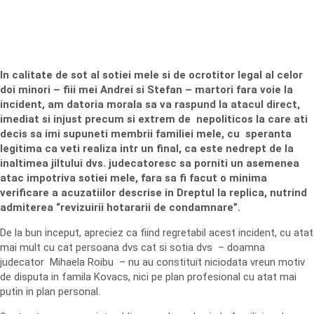
In calitate de sot al sotiei mele si de ocrotitor legal al celor
doi minori – fiii mei Andrei si Stefan – martori fara voie la
incident, am datoria morala sa va raspund la atacul direct,
imediat si injust precum si extrem de nepoliticos la care ati
decis sa imi supuneti membrii familiei mele, cu speranta
legitima ca veti realiza intr un final, ca este nedrept de la
inaltimea jiltului dvs. judecatoresc sa porniti un asemenea
atac impotriva sotiei mele, fara sa fi facut o minima
verificare a acuzatiilor descrise in Dreptul la replica, nutrind
admiterea “revizuirii hotararii de condamnare”.
De la bun inceput, apreciez ca fiind regretabil acest incident, cu atat
mai mult cu cat persoana dvs cat si sotia dvs – doamna
judecator Mihaela Roibu – nu au constituit niciodata vreun motiv
de disputa in famila Kovacs, nici pe plan profesional cu atat mai
putin in plan personal.