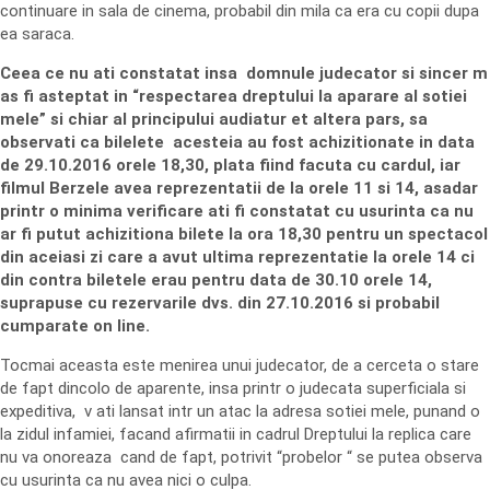
continuare in sala de cinema, probabil din mila ca era cu copii dupa
ea saraca.
Ceea ce nu ati constatat insa domnule judecator si sincer m
as fi asteptat in “respectarea dreptului la aparare al sotiei
mele” si chiar al principului audiatur et altera pars, sa
observati ca bilelete acesteia au fost achizitionate in data
de 29.10.2016 orele 18,30, plata fiind facuta cu cardul, iar
filmul Berzele avea reprezentatii de la orele 11 si 14, asadar
printr o minima verificare ati fi constatat cu usurinta ca nu
ar fi putut achizitiona bilete la ora 18,30 pentru un spectacol
din aceiasi zi care a avut ultima reprezentatie la orele 14 ci
din contra biletele erau pentru data de 30.10 orele 14,
suprapuse cu rezervarile dvs. din 27.10.2016 si probabil
cumparate on line.
Tocmai aceasta este menirea unui judecator, de a cerceta o stare
de fapt dincolo de aparente, insa printr o judecata superficiala si
expeditiva, v ati lansat intr un atac la adresa sotiei mele, punand o
la zidul infamiei, facand afirmatii in cadrul Dreptului la replica care
nu va onoreaza cand de fapt, potrivit “probelor “ se putea observa
cu usurinta ca nu avea nici o culpa.