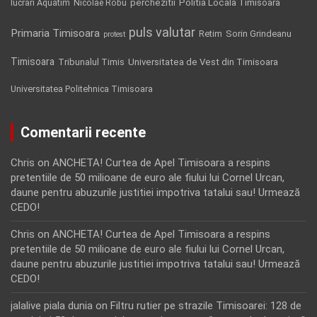
Politia Locala Timisoara
lucrari Aquatim
perchezitii
Nicolae Robu
puls valutar
Primaria Timisoara
Retim
Sorin Grindeanu
protest
Timisoara
Tribunalul Timis
Universitatea de Vest din Timisoara
Universitatea Politehnica Timisoara
Comentarii recente
Chris
on
ANCHETA! Curtea de Apel Timisoara a respins
pretentiile de 50 milioane de euro ale fiului lui Cornel Urcan,
daune pentru abuzurile justitiei impotriva tatalui sau! Urmează
CEDO!
Chris
on
ANCHETA! Curtea de Apel Timisoara a respins
pretentiile de 50 milioane de euro ale fiului lui Cornel Urcan,
daune pentru abuzurile justitiei impotriva tatalui sau! Urmează
CEDO!
jalalive piala dunia
on
Filtru rutier pe strazile Timisoarei: 128 de