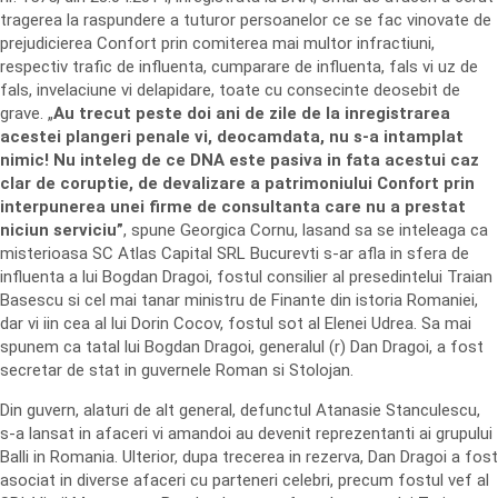
tragerea la raspundere a tuturor persoanelor ce se fac vinovate de
prejudicierea Confort prin comiterea mai multor infractiuni,
respectiv trafic de influenta, cumparare de influenta, fals vi uz de
fals, invelaciune vi delapidare, toate cu consecinte deosebit de
grave. „
Au trecut peste doi ani de zile de la inregistrarea
acestei plangeri penale vi, deocamdata, nu s-a intamplat
nimic! Nu inteleg de ce DNA este pasiva in fata acestui caz
clar de coruptie, de devalizare a patrimoniului Confort prin
interpunerea unei firme de consultanta care nu a prestat
niciun serviciu”
, spune Georgica Cornu, lasand sa se inteleaga ca
misterioasa SC Atlas Capital SRL Bucurevti s-ar afla in sfera de
influenta a lui Bogdan Dragoi, fostul consilier al presedintelui Traian
Basescu si cel mai tanar ministru de Finante din istoria Romaniei,
dar vi iin cea al lui Dorin Cocov, fostul sot al Elenei Udrea. Sa mai
spunem ca tatal lui Bogdan Dragoi, generalul (r) Dan Dragoi, a fost
secretar de stat in guvernele Roman si Stolojan.
Din guvern, alaturi de alt general, defunctul Atanasie Stanculescu,
s-a lansat in afaceri vi amandoi au devenit reprezentanti ai grupului
Balli in Romania. Ulterior, dupa trecerea in rezerva, Dan Dragoi a fost
asociat in diverse afaceri cu parteneri celebri, precum fostul vef al