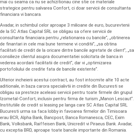
mai cu seama ca nu se achizitionau cine stie ce materiale
strategice pentru salvarea Confort, ci doar servicii de consultanta
financiara vi bancara.
Avadar, in schimbul celor aproape 3 milioane de euro, bucurevtenii
de la SC Atlas Capital SRL se obligau sa ofere servicii de
consultanta financiara pentru „relationarea cu bancile”, „obtinerea
de finantari in cele mai bune termene vi conditii”, „sa obtina
facilitati de credit de la oricare dintre bancile agretate de client”, „sa
consilieze clientul asupra documentatiei solicitata de banca in
vederea acordarii facilitatii de credit”, dar vi „optimizarea
portofoliului de credite fata de bancile existente”.
Ulterior incheierii acestui contract, au fost intocmite alte 10 acte
aditionale, in baza carora specialivtii in credite din Bucuresti se
obligau sa presteze aceleasi servicii pentru toate firmele din grupul
Izometal-Confort, inclusiv pentru firma de turism „Manon Lescaut”.
Institutiile de credit si leasing pe langa care SC Atlas Capital SRL
Bucuresti urma sa faca lobby in favoarea firmelor din Timisoara
erau BCR, Alpha Bank, Bancpost, Banca Romanesca, CEC, Exim
Bank, Volksbank, Raiffeisen Bank, Unicredit vi Piraeus Bank. Avadar,
cu exceptia BRD, aproape toate bancile importante din Romania.