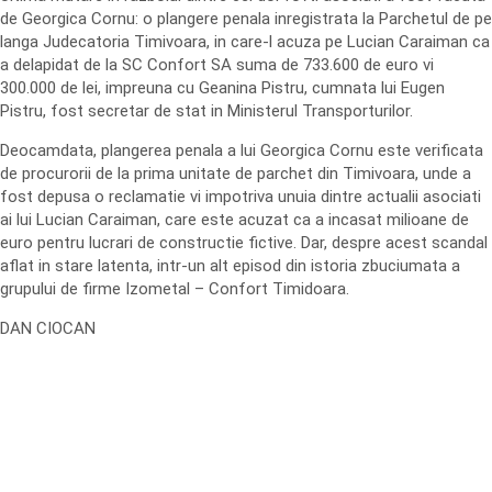
de Georgica Cornu: o plangere penala inregistrata la Parchetul de pe
langa Judecatoria Timivoara, in care-l acuza pe Lucian Caraiman ca
a delapidat de la SC Confort SA suma de 733.600 de euro vi
300.000 de lei, impreuna cu Geanina Pistru, cumnata lui Eugen
Pistru, fost secretar de stat in Ministerul Transporturilor.
Deocamdata, plangerea penala a lui Georgica Cornu este verificata
de procurorii de la prima unitate de parchet din Timivoara, unde a
fost depusa o reclamatie vi impotriva unuia dintre actualii asociati
ai lui Lucian Caraiman, care este acuzat ca a incasat milioane de
euro pentru lucrari de constructie fictive. Dar, despre acest scandal
aflat in stare latenta, intr-un alt episod din istoria zbuciumata a
grupului de firme Izometal – Confort Timidoara.
DAN CIOCAN