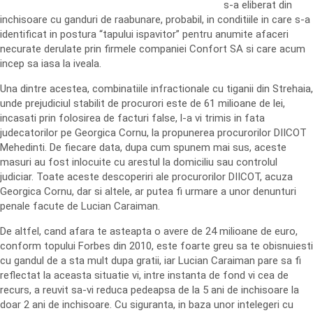
s-a eliberat din
inchisoare cu ganduri de raabunare, probabil, in conditiile in care s-a
identificat in postura “tapului ispavitor” pentru anumite afaceri
necurate derulate prin firmele companiei Confort SA si care acum
incep sa iasa la iveala.
Una dintre acestea, combinatiile infractionale cu tiganii din Strehaia,
unde prejudiciul stabilit de procurori este de 61 milioane de lei,
incasati prin folosirea de facturi false, l-a vi trimis in fata
judecatorilor pe Georgica Cornu, la propunerea procurorilor DIICOT
Mehedinti. De fiecare data, dupa cum spunem mai sus, aceste
masuri au fost inlocuite cu arestul la domiciliu sau controlul
judiciar. Toate aceste descoperiri ale procurorilor DIICOT, acuza
Georgica Cornu, dar si altele, ar putea fi urmare a unor denunturi
penale facute de Lucian Caraiman.
De altfel, cand afara te asteapta o avere de 24 milioane de euro,
conform topului Forbes din 2010, este foarte greu sa te obisnuiesti
cu gandul de a sta mult dupa gratii, iar Lucian Caraiman pare sa fi
reflectat la aceasta situatie vi, intre instanta de fond vi cea de
recurs, a reuvit sa-vi reduca pedeapsa de la 5 ani de inchisoare la
doar 2 ani de inchisoare. Cu siguranta, in baza unor intelegeri cu