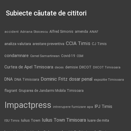
Subiecte căutate de cititori
Alfred Simonis
amenda
ANAF
accident
Adriana Stoicescu
CCIA Timis
analiza valutara
arestare preventiva
CJ Timis
condamnare
Covid-19
Cornel Samartinean
CSM
Curtea de Apel Timisoara
DIICOT
demisie
deces
DIICOT Timisoara
Dominic Fritz
DNA
dosar penal
DNA Timisoara
expozitie Timisoara
flagrant
Gruparea de Jandarmi Mobila Timisoara
Impactpress
IPJ Timis
intrerupere furnizare apa
Iulius Town Timisoara
Iulius Town
luare de mita
ISU Timis