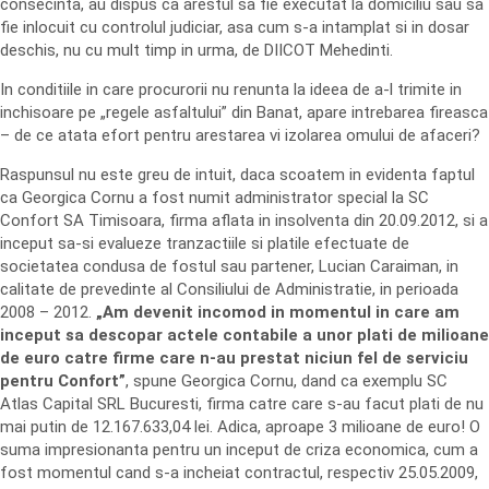
consecinta, au dispus ca arestul sa fie executat la domiciliu sau sa
fie inlocuit cu controlul judiciar, asa cum s-a intamplat si in dosar
deschis, nu cu mult timp in urma, de DIICOT Mehedinti.
In conditiile in care procurorii nu renunta la ideea de a-l trimite in
inchisoare pe „regele asfaltului” din Banat, apare intrebarea fireasca
– de ce atata efort pentru arestarea vi izolarea omului de afaceri?
Raspunsul nu este greu de intuit, daca scoatem in evidenta faptul
ca Georgica Cornu a fost numit administrator special la SC
Confort SA Timisoara, firma aflata in insolventa din 20.09.2012, si a
inceput sa-si evalueze tranzactiile si platile efectuate de
societatea condusa de fostul sau partener, Lucian Caraiman, in
calitate de prevedinte al Consiliului de Administratie, in perioada
2008 – 2012.
„Am devenit incomod in momentul in care am
inceput sa descopar actele contabile a unor plati de milioane
de euro catre firme care n-au prestat niciun fel de serviciu
pentru Confort”
, spune Georgica Cornu, dand ca exemplu SC
Atlas Capital SRL Bucuresti, firma catre care s-au facut plati de nu
mai putin de 12.167.633,04 lei. Adica, aproape 3 milioane de euro! O
suma impresionanta pentru un inceput de criza economica, cum a
fost momentul cand s-a incheiat contractul, respectiv 25.05.2009,