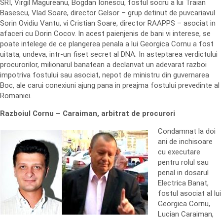
SRI, Virgil Magureanu, Bogdan Ionescu, fostul socru a lui Traian
Basescu, Vlad Soare, director Gelsor – grup detinut de puvcariavul
Sorin Ovidiu Vantu, vi Cristian Soare, director RAAPPS – asociat in
afaceri cu Dorin Cocov. In acest paienjenis de bani vi interese, se
poate intelege de ce plangerea penala a lui Georgica Cornu a fost
uitata, undeva, intr-un fiset secret al DNA. In asteptarea verdictului
procurorilor, milionarul banatean a declanvat un adevarat razboi
impotriva fostului sau asociat, nepot de ministru din guvernarea
Boc, ale carui conexiuni ajung pana in preajma fostului prevedinte al
Romaniei.
Razboiul Cornu – Caraiman, arbitrat de procurori
Condamnat la doi
ani de inchisoare
cu executare
pentru rolul sau
penal in dosarul
Electrica Banat,
fostul asociat al lui
Georgica Cornu,
Lucian Caraiman,