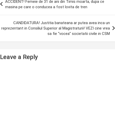
ACCIDENT! Femeie de 31 de ani din Timis moarta, dupa ce
avigation
masina pe care o conducea a fost lovita de tren
CANDIDATURA! Justitia banateana ar putea avea inca un
reprezentant in Consiliul Superior al Magistraturii! VEZI cine vrea
sa fie “vocea” societatii civile in CSM
Leave a Reply