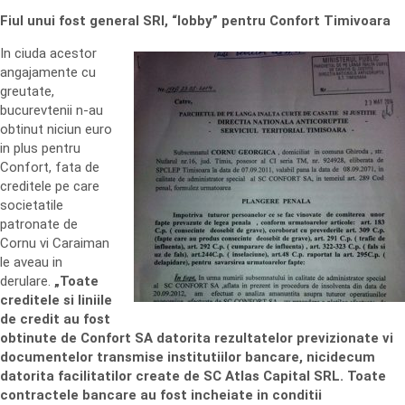
Fiul unui fost general SRI, “lobby” pentru Confort Timi
v
oara
In ciuda acestor
angajamente cu
greutate,
bucurevtenii n-au
obtinut niciun euro
in plus pentru
Confort, fata de
creditele pe care
societatile
patronate de
Cornu vi Caraiman
le aveau in
derulare.
„Toate
creditele si liniile
de credit au fost
obtinute de Confort SA datorita rezultatelor previzionate vi
documentelor transmise institutiilor bancare, nicidecum
datorita facilitatilor create de SC Atlas Capital SRL. Toate
contractele bancare au fost incheiate in conditii