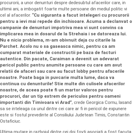
procurorii, a unor denunturi despre dedesubtul afacerilor care, in
ultimii ani, a imbogatit foarte multe persoane din mediul politic vi
cel al afacerilor.
“Cu siguranta a facut intelegeri cu procurorii
pentru a ievi mai repede din inchisoare. Acuma a declanvat o
campanie de denunturi impotriva mea vi sunt convins ca
implicarea mea in dosarul de la Strehaia i se datoreaza lui.
Nu e nicio problema, m-am obivnuit deja cu citarile la
Parchet. Acolo nu o sa gaseasca nimic, pentru ca am
cumparat materiale de constructii pe baza de facturi
autentice. Din pacate, Caraiman a devenit un adevarat
pericol public pentru anumite persoane cu care am avut
relatii de afaceri sau care au facut lobby pentru afacerile
noastre. Poate baga in puvcarie multa lume, daca va
continua cu denunturile! Stie multe din culisele afacerilor
noastre, de aceea poate fi un martor valoros pentru
procurori, dar un tip extrem de periculos pentru oameni
importanti din Timivoara vi Arad”
, crede Georgica Cornu, lasand
sa se inteleaga ca unul dintre cei care ar fi in pericol de expunere
este si fostul prevedinte al Consiliului Judetean Timis, Constantin
Ostaficiuc.
Ultima mutare in razboiul dintre cei doi fovti asociati a fost facuta