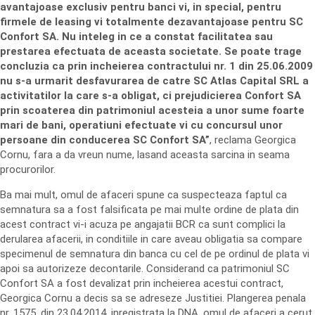
avantajoase exclusiv pentru banci vi, in special, pentru
firmele de leasing vi totalmente dezavantajoase pentru SC
Confort SA. Nu inteleg in ce a constat facilitatea sau
prestarea efectuata de aceasta societate. Se poate trage
concluzia ca prin incheierea contractului nr. 1 din 25.06.2009
nu s-a urmarit desfavurarea de catre SC Atlas Capital SRL a
activitatilor la care s-a obligat, ci prejudicierea Confort SA
prin scoaterea din patrimoniul acesteia a unor sume foarte
mari de bani, operatiuni efectuate vi cu concursul unor
persoane din conducerea SC Confort SA”
, reclama Georgica
Cornu, fara a da vreun nume, lasand aceasta sarcina in seama
procurorilor.
Ba mai mult, omul de afaceri spune ca suspecteaza faptul ca
semnatura sa a fost falsificata pe mai multe ordine de plata din
acest contract vi-i acuza pe angajatii BCR ca sunt complici la
derularea afacerii, in conditiile in care aveau obligatia sa compare
specimenul de semnatura din banca cu cel de pe ordinul de plata vi
apoi sa autorizeze decontarile. Considerand ca patrimoniul SC
Confort SA a fost devalizat prin incheierea acestui contract,
Georgica Cornu a decis sa se adreseze Justitiei. Plangerea penala
nr. 1575, din 23.04.2014, inregistrata la DNA, omul de afaceri a cerut