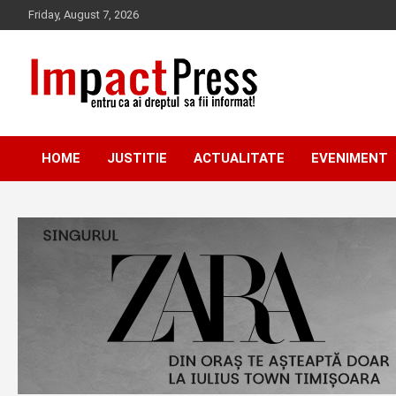
Skip
Friday, August 7, 2026
to
content
Pentru ca ai dreptul sa fii informat!
IMPACTPRESS
HOME
JUSTITIE
ACTUALITATE
EVENIMENT