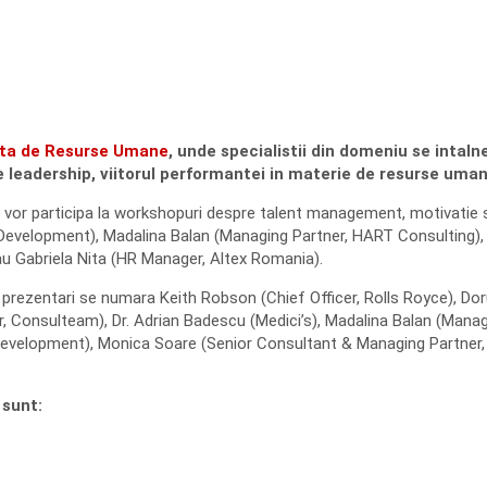
nta de Resurse Umane
, unde specialistii din domeniu se intal
e leadership, viitorul performantei in materie de resurse umane,
nta vor participa la workshopuri despre talent management, motivatie
Development), Madalina Balan (Managing Partner, HART Consulting),
u Gabriela Nita (HR Manager, Altex Romania).
ne prezentari se numara Keith Robson (Chief Officer, Rolls Royce), D
, Consulteam), Dr. Adrian Badescu (Medici’s), Madalina Balan (Manag
 Development), Monica Soare (Senior Consultant & Managing Partner,
 sunt: