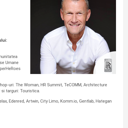
lui:
omunitatea
urse Umane
SuperHeRoes
rkshop-uri: The Woman, HR Summit, TeCOMM, Architecture
i targuri: Touristica.
lax, Edenred, Artwin, City Limo, Komm.io, Gentlab, Hategan