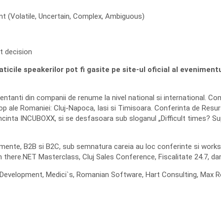
t (Volatile, Uncertain, Complex, Ambiguous)
t decision
cile speakerilor pot fi gasite pe site-ul oficial al evenimentu
tanti din companii de renume la nivel national si international. C
top ale Romaniei: Cluj-Napoca, Iasi si Timisoara. Conferinta de Res
incinta INCUBOXX, si se desfasoara sub sloganul „Difficult times? 
imente, B2B si B2C, sub semnatura careia au loc conferinte si wo
ere.NET Masterclass, Cluj Sales Conference, Fiscalitate 24.7, dar s
 Development, Medici`s, Romanian Software, Hart Consulting, Max Re