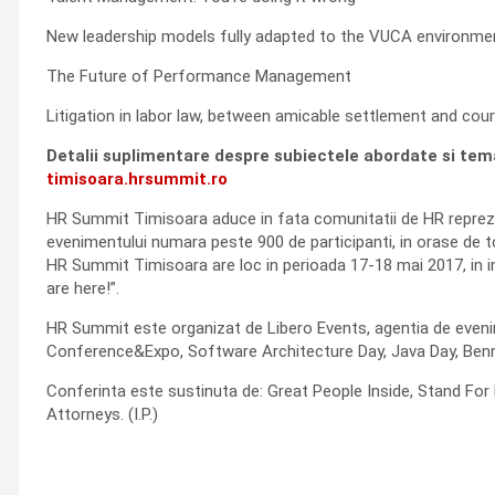
New leadership models fully adapted to the VUCA environmen
The Future of Performance Management
Litigation in labor law, between amicable settlement and cour
Detalii suplimentare despre subiectele abordate si temati
timisoara.hrsummit.ro
HR Summit Timisoara aduce in fata comunitatii de HR reprezen
evenimentului numara peste 900 de participanti, in orase de 
HR Summit Timisoara are loc in perioada 17-18 mai 2017, in 
are here!”.
HR Summit este organizat de Libero Events, agentia de even
Conference&Expo, Software Architecture Day, Java Day, Benn th
Conferinta este sustinuta de: Great People Inside, Stand For
Attorneys. (I.P.)