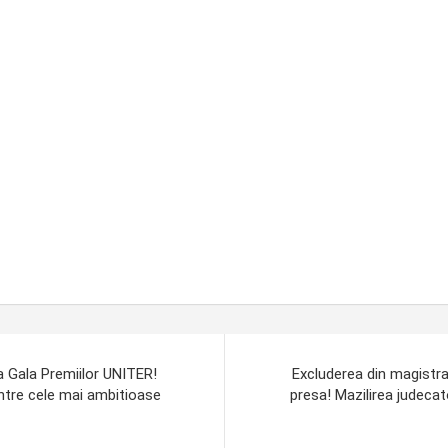
a Gala Premiilor UNITER!
Excluderea din magistra
intre cele mai ambitioase
presa! Mazilirea judeca