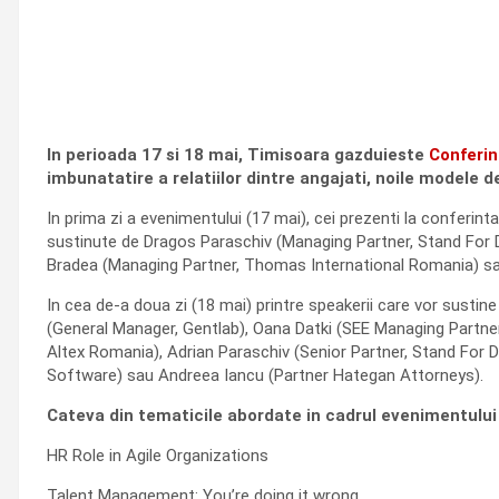
In perioada 17 si 18 mai, Timisoara gazduieste
Conferi
imbunatatire a relatiilor dintre angajati, noile modele d
In prima zi a evenimentului (17 mai), cei prezenti la conferi
sustinute de Dragos Paraschiv (Managing Partner, Stand For 
Bradea (Managing Partner, Thomas International Romania) sa
In cea de-a doua zi (18 mai) printre speakerii care vor susti
(General Manager, Gentlab), Oana Datki (SEE Managing Partner
Altex Romania), Adrian Paraschiv (Senior Partner, Stand For
Software) sau Andreea Iancu (Partner Hategan Attorneys).
Cateva din tematicile abordate in cadrul evenimentului
HR Role in Agile Organizations
Talent Management: You’re doing it wrong