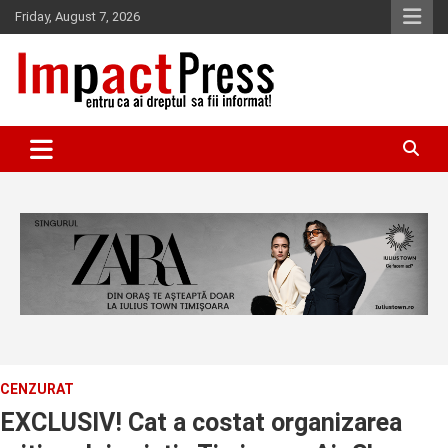
Skip
Friday, August 7, 2026
to
content
Pentru ca ai dreptul sa fii informat!
IMPACTPRESS
CENZURAT
EXCLUSIV! Cat a costat organizarea