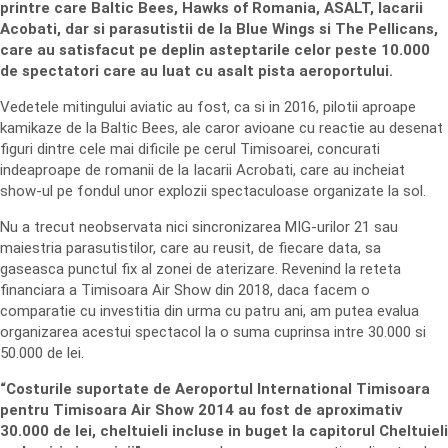
printre care Baltic Bees, Hawks of Romania, ASALT, Iacarii
Acobati, dar si parasutistii de la Blue Wings si The Pellicans,
care au satisfacut pe deplin asteptarile celor peste 10.000
de spectatori care au luat cu asalt pista aeroportului.
Vedetele mitingului aviatic au fost, ca si in 2016, pilotii aproape
kamikaze de la Baltic Bees, ale caror avioane cu reactie au desenat
figuri dintre cele mai dificile pe cerul Timisoarei, concurati
indeaproape de romanii de la Iacarii Acrobati, care au incheiat
show-ul pe fondul unor explozii spectaculoase organizate la sol.
Nu a trecut neobservata nici sincronizarea MIG-urilor 21 sau
maiestria parasutistilor, care au reusit, de fiecare data, sa
gaseasca punctul fix al zonei de aterizare. Revenind la reteta
financiara a Timisoara Air Show din 2018, daca facem o
comparatie cu investitia din urma cu patru ani, am putea evalua
organizarea acestui spectacol la o suma cuprinsa intre 30.000 si
50.000 de lei.
“Costurile suportate de Aeroportul International Timisoara
pentru Timisoara Air Show 2014 au fost de aproximativ
30.000 de lei, cheltuieli incluse in buget la capitorul Cheltuieli