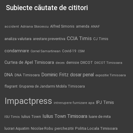
Subiecte căutate de cititori
Alfred Simonis
amenda
ANAF
accident
Adriana Stoicescu
CCIA Timis
analiza valutara
arestare preventiva
CJ Timis
condamnare
Covid-19
Cornel Samartinean
CSM
Curtea de Apel Timisoara
DIICOT
demisie
deces
DIICOT Timisoara
Dominic Fritz
DNA
dosar penal
DNA Timisoara
expozitie Timisoara
flagrant
Gruparea de Jandarmi Mobila Timisoara
Impactpress
IPJ Timis
intrerupere furnizare apa
Iulius Town Timisoara
Iulius Town
luare de mita
ISU Timis
Politia Locala Timisoara
lucrari Aquatim
perchezitii
Nicolae Robu