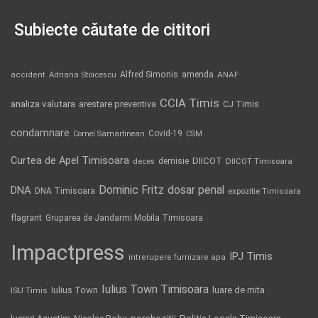
Subiecte căutate de cititori
Alfred Simonis
amenda
ANAF
accident
Adriana Stoicescu
CCIA Timis
analiza valutara
arestare preventiva
CJ Timis
condamnare
Covid-19
Cornel Samartinean
CSM
Curtea de Apel Timisoara
DIICOT
demisie
deces
DIICOT Timisoara
Dominic Fritz
DNA
dosar penal
DNA Timisoara
expozitie Timisoara
flagrant
Gruparea de Jandarmi Mobila Timisoara
Impactpress
IPJ Timis
intrerupere furnizare apa
Iulius Town Timisoara
Iulius Town
luare de mita
ISU Timis
Politia Locala Timisoara