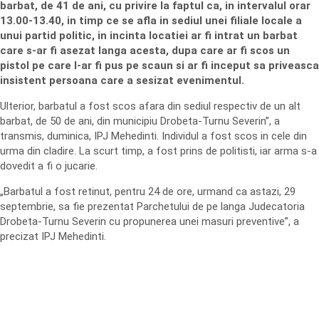
barbat, de 41 de ani, cu privire la faptul ca, in intervalul orar
13.00-13.40, in timp ce se afla in sediul unei filiale locale a
unui partid politic, in incinta locatiei ar fi intrat un barbat
care s-ar fi asezat langa acesta, dupa care ar fi scos un
pistol pe care l-ar fi pus pe scaun si ar fi inceput sa priveasca
insistent persoana care a sesizat evenimentul.
Ulterior, barbatul a fost scos afara din sediul respectiv de un alt
barbat, de 50 de ani, din municipiu Drobeta-Turnu Severin”, a
transmis, duminica, IPJ Mehedinti. Individul a fost scos in cele din
urma din cladire. La scurt timp, a fost prins de politisti, iar arma s-a
dovedit a fi o jucarie.
„Barbatul a fost retinut, pentru 24 de ore, urmand ca astazi, 29
septembrie, sa fie prezentat Parchetului de pe langa Judecatoria
Drobeta-Turnu Severin cu propunerea unei masuri preventive”, a
precizat IPJ Mehedinti.