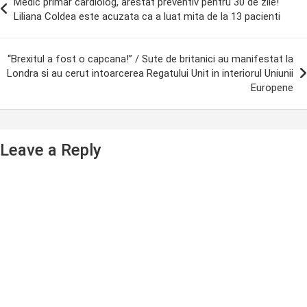
Medic primar cardiolog, arestat preventiv pentru 30 de zile!
avigation
Liliana Coldea este acuzata ca a luat mita de la 13 pacienti
“Brexitul a fost o capcana!” / Sute de britanici au manifestat la
Londra si au cerut intoarcerea Regatului Unit in interiorul Uniunii
Europene
Leave a Reply