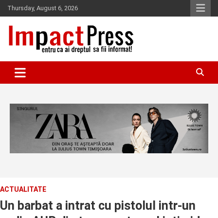
Skip
Thursday, August 6, 2026
to
content
Pentru ca ai dreptul sa fii informat!
IMPACTPRESS
ACTUALITATE
Un barbat a intrat cu pistolul intr-un