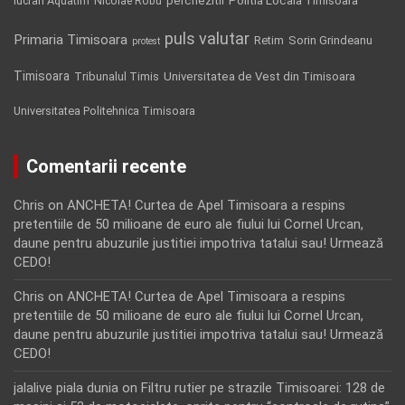
lucrari Aquatim
perchezitii
Nicolae Robu
puls valutar
Primaria Timisoara
Retim
Sorin Grindeanu
protest
Timisoara
Tribunalul Timis
Universitatea de Vest din Timisoara
Universitatea Politehnica Timisoara
Comentarii recente
Chris
on
ANCHETA! Curtea de Apel Timisoara a respins
pretentiile de 50 milioane de euro ale fiului lui Cornel Urcan,
daune pentru abuzurile justitiei impotriva tatalui sau! Urmează
CEDO!
Chris
on
ANCHETA! Curtea de Apel Timisoara a respins
pretentiile de 50 milioane de euro ale fiului lui Cornel Urcan,
daune pentru abuzurile justitiei impotriva tatalui sau! Urmează
CEDO!
jalalive piala dunia
on
Filtru rutier pe strazile Timisoarei: 128 de