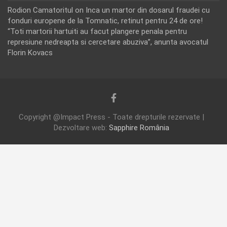
Rodion Camatoritul
on
Inca un martor din dosarul fraudei cu
fonduri europene de la Tomnatic, retinut pentru 24 de ore!
“Toti martorii hartuiti au facut plangere penala pentru
represiune nedreapta si cercetare abuziva”, anunta avocatul
Florin Kovacs
Copyright @Impact Press - Toate drepturile rezervate |
Dezvoltare web:
Sapphire România