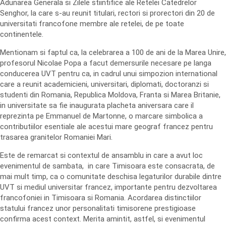
Adunarea Generala si Zilele stiintifice ale Retelei Catedrelor
Senghor, la care s-au reunit titulari, rectori si prorectori din 20 de
universitati francofone membre ale retelei, de pe toate
continentele.
Mentionam si faptul ca, la celebrarea a 100 de ani de la Marea Unire,
profesorul Nicolae Popa a facut demersurile necesare pe langa
conducerea UVT pentru ca, in cadrul unui simpozion international
care a reunit academicieni, universitari, diplomati, doctoranzi si
studenti din Romania, Republica Moldova, Franta si Marea Britanie,
in universitate sa fie inaugurata placheta aniversara care il
reprezinta pe Emmanuel de Martonne, o marcare simbolica a
contributiilor esentiale ale acestui mare geograf francez pentru
trasarea granitelor Romaniei Mari.
Este de remarcat si contextul de ansamblu in care a avut loc
evenimentul de sambata, in care Timisoara este consacrata, de
mai mult timp, ca o comunitate deschisa legaturilor durabile dintre
UVT si mediul universitar francez, importante pentru dezvoltarea
francofoniei in Timisoara si Romania. Acordarea distinctiilor
statului francez unor personalitati timisorene prestigioase
confirma acest context. Merita amintit, astfel, si evenimentul