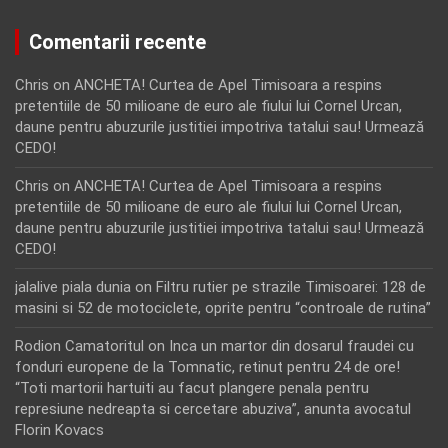
Comentarii recente
Chris
on
ANCHETA! Curtea de Apel Timisoara a respins
pretentiile de 50 milioane de euro ale fiului lui Cornel Urcan,
daune pentru abuzurile justitiei impotriva tatalui sau! Urmează
CEDO!
Chris
on
ANCHETA! Curtea de Apel Timisoara a respins
pretentiile de 50 milioane de euro ale fiului lui Cornel Urcan,
daune pentru abuzurile justitiei impotriva tatalui sau! Urmează
CEDO!
jalalive piala dunia
on
Filtru rutier pe strazile Timisoarei: 128 de
masini si 52 de motociclete, oprite pentru “controale de rutina”
Rodion Camatoritul
on
Inca un martor din dosarul fraudei cu
fonduri europene de la Tomnatic, retinut pentru 24 de ore!
“Toti martorii hartuiti au facut plangere penala pentru
represiune nedreapta si cercetare abuziva”, anunta avocatul
Florin Kovacs