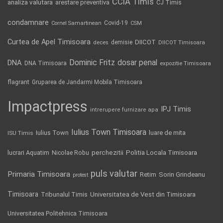
CCIA Timis
analiza valutara
arestare preventiva
CJ Timis
condamnare
Covid-19
Cornel Samartinean
CSM
Curtea de Apel Timisoara
DIICOT
demisie
deces
DIICOT Timisoara
Dominic Fritz
DNA
dosar penal
DNA Timisoara
expozitie Timisoara
flagrant
Gruparea de Jandarmi Mobila Timisoara
Impactpress
IPJ Timis
intrerupere furnizare apa
Iulius Town Timisoara
Iulius Town
luare de mita
ISU Timis
Politia Locala Timisoara
lucrari Aquatim
perchezitii
Nicolae Robu
puls valutar
Primaria Timisoara
Retim
Sorin Grindeanu
protest
Timisoara
Tribunalul Timis
Universitatea de Vest din Timisoara
Universitatea Politehnica Timisoara