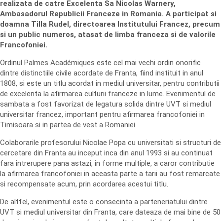
realizata de catre Excelenta Sa Nicolas Warnery,
Ambasadorul Republicii Franceze in Romania. A participat si
doamna Tilla Rudel, directoarea Institutului Francez, precum
si un public numeros, atasat de limba franceza si de valorile
Francofoniei.
Ordinul Palmes Académiques este cel mai vechi ordin onorific
dintre distinctiile civile acordate de Franta, fiind instituit in anul
1808, si este un titlu acordat in mediul universitar, pentru contributii
de excelenta la afirmarea culturii franceze in lume. Evenimentul de
sambata a fost favorizat de legatura solida dintre UVT si mediul
universitar francez, important pentru afirmarea francofoniei in
Timisoara si in partea de vest a Romaniei.
Colaborarile profesorului Nicolae Popa cu universitati si structuri de
cercetare din Franta au inceput inca din anul 1993 si au continuat
fara intrerupere pana astazi, in forme multiple, a caror contributie
la afirmarea francofoniei in aceasta parte a tarii au fost remarcate
si recompensate acum, prin acordarea acestui titlu.
De altfel, evenimentul este o consecinta a parteneriatului dintre
UVT si mediul universitar din Franta, care dateaza de mai bine de 50