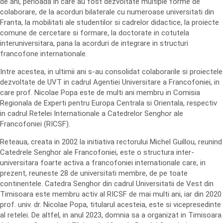
de ani, perioada in care au fost dezvoltate multiple forme de
colaborare, de la acorduri bilaterale cu numeroase universitati din
Franta, la mobilitati ale studentilor si cadrelor didactice, la proiecte
comune de cercetare si formare, la doctorate in cotutela
interuniversitara, pana la acorduri de integrare in structuri
francofone internationale.
Intre acestea, in ultimii ani s-au consolidat colaborarile si proiectele
dezvoltate de UVT in cadrul Agentiei Universitare a Francofoniei, in
care prof. Nicolae Popa este de multi ani membru in Comisia
Regionala de Experti pentru Europa Centrala si Orientala, respectiv
in cadrul Retelei Internationale a Catedrelor Senghor ale
Francofoniei (RICSF).
Reteaua, creata in 2002 la initiativa rectorului Michel Guillou, reunind
Catedrele Senghor ale Francofoniei, este o structura inter-
universitara foarte activa a francofoniei internationale care, in
prezent, reuneste 28 de universitati membre, de pe toate
continentele. Catedra Senghor din cadrul Universitatii de Vest din
Timisoara este membru activ al RICSF de mai multi ani, iar din 2020
prof. univ. dr. Nicolae Popa, titularul acesteia, este si vicepresedinte
al retelei. De altfel, in anul 2023, domnia sa a organizat in Timisoara