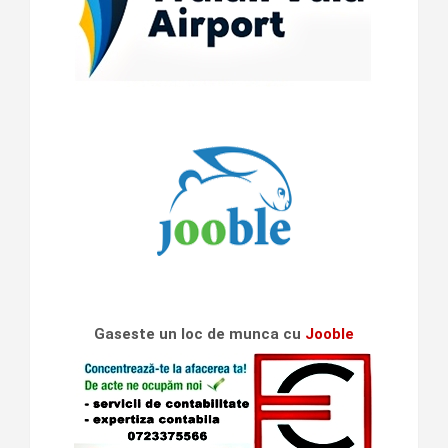
Gaseste un loc de munca cu
Jooble