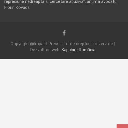
represiune nedreapta si cercetare abuziva”, anunta avocatul
Florin Kovacs
Copyright @Impact Press - Toate drepturile rezervate |
Dezvoltare web:
Sapphire România