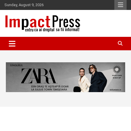
Skip
Sunday, August 9, 2026
to
content
Pentru ca ai dreptul sa fii informat!
IMPACTPRESS