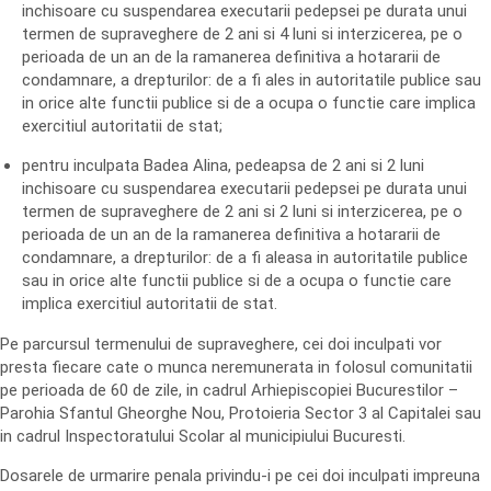
inchisoare cu suspendarea executarii pedepsei pe durata unui
termen de supraveghere de 2 ani si 4 luni si interzicerea, pe o
perioada de un an de la ramanerea definitiva a hotararii de
condamnare, a drepturilor: de a fi ales in autoritatile publice sau
in orice alte functii publice si de a ocupa o functie care implica
exercitiul autoritatii de stat;
pentru inculpata Badea Alina, pedeapsa de 2 ani si 2 luni
inchisoare cu suspendarea executarii pedepsei pe durata unui
termen de supraveghere de 2 ani si 2 luni si interzicerea, pe o
perioada de un an de la ramanerea definitiva a hotararii de
condamnare, a drepturilor: de a fi aleasa in autoritatile publice
sau in orice alte functii publice si de a ocupa o functie care
implica exercitiul autoritatii de stat.
Pe parcursul termenului de supraveghere, cei doi inculpati vor
presta fiecare cate o munca neremunerata in folosul comunitatii
pe perioada de 60 de zile, in cadrul Arhiepiscopiei Bucurestilor –
Parohia Sfantul Gheorghe Nou, Protoieria Sector 3 al Capitalei sau
in cadrul Inspectoratului Scolar al municipiului Bucuresti.
Dosarele de urmarire penala privindu-i pe cei doi inculpati impreuna