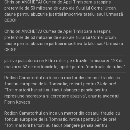
Chris
on
ANCHETA! Curtea de Apel Timisoara a respins
pretentiile de 50 milioane de euro ale fiului lui Cornel Urcan,
daune pentru abuzurile justitiei impotriva tatalui sau! Urmează
CEDO!
Chris
on
ANCHETA! Curtea de Apel Timisoara a respins
pretentiile de 50 milioane de euro ale fiului lui Cornel Urcan,
daune pentru abuzurile justitiei impotriva tatalui sau! Urmează
CEDO!
jalalive piala dunia
on
Filtru rutier pe strazile Timisoarei: 128 de
masini si 52 de motociclete, oprite pentru “controale de rutina”
Rodion Camatoritul
on
Inca un martor din dosarul fraudei cu
fonduri europene de la Tomnatic, retinut pentru 24 de ore!
“Toti martorii hartuiti au facut plangere penala pentru
represiune nedreapta si cercetare abuziva”, anunta avocatul
Florin Kovacs
Rodion Camatoritul
on
Inca un martor din dosarul fraudei cu
fonduri europene de la Tomnatic, retinut pentru 24 de ore!
“Toti martorii hartuiti au facut plangere penala pentru