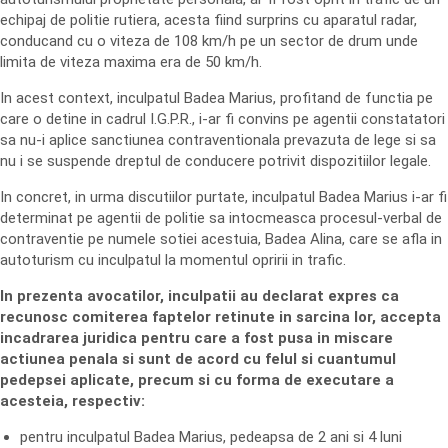
echipaj de politie rutiera, acesta fiind surprins cu aparatul radar,
conducand cu o viteza de 108 km/h pe un sector de drum unde
limita de viteza maxima era de 50 km/h.
In acest context, inculpatul Badea Marius, profitand de functia pe
care o detine in cadrul I.G.P.R., i-ar fi convins pe agentii constatatori
sa nu-i aplice sanctiunea contraventionala prevazuta de lege si sa
nu i se suspende dreptul de conducere potrivit dispozitiilor legale.
In concret, in urma discutiilor purtate, inculpatul Badea Marius i-ar fi
determinat pe agentii de politie sa intocmeasca procesul-verbal de
contraventie pe numele sotiei acestuia, Badea Alina, care se afla in
autoturism cu inculpatul la momentul opririi in trafic.
In prezenta avocatilor, inculpatii au declarat expres ca
recunosc comiterea faptelor retinute in sarcina lor, accepta
incadrarea juridica pentru care a fost pusa in miscare
actiunea penala si sunt de acord cu felul si cuantumul
pedepsei aplicate, precum si cu forma de executare a
acesteia, respectiv:
pentru inculpatul Badea Marius, pedeapsa de 2 ani si 4 luni