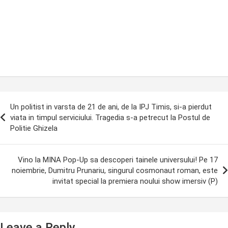
ost
Un politist in varsta de 21 de ani, de la IPJ Timis, si-a pierdut
avigation
viata in timpul serviciului. Tragedia s-a petrecut la Postul de
Politie Ghizela
Vino la MINA Pop-Up sa descoperi tainele universului! Pe 17
noiembrie, Dumitru Prunariu, singurul cosmonaut roman, este
invitat special la premiera noului show imersiv (P)
Leave a Reply