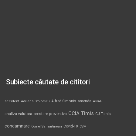
Subiecte căutate de cititori
Alfred Simonis
amenda
ANAF
accident
Adriana Stoicescu
CCIA Timis
analiza valutara
arestare preventiva
CJ Timis
condamnare
Covid-19
Cornel Samartinean
CSM