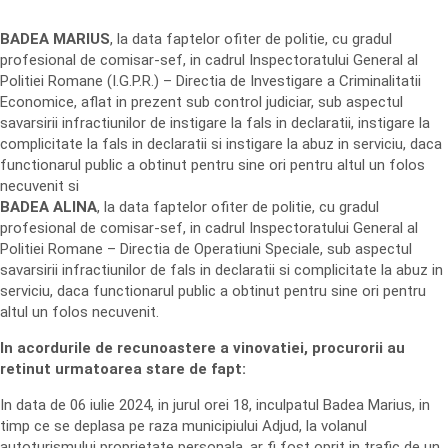
BADEA MARIUS
, la data faptelor ofiter de politie, cu gradul
profesional de comisar-sef, in cadrul Inspectoratului General al
Politiei Romane (I.G.P.R.) – Directia de Investigare a Criminalitatii
Economice, aflat in prezent sub control judiciar, sub aspectul
savarsirii infractiunilor de instigare la fals in declaratii, instigare la
complicitate la fals in declaratii si instigare la abuz in serviciu, daca
functionarul public a obtinut pentru sine ori pentru altul un folos
necuvenit si
BADEA ALINA
, la data faptelor ofiter de politie, cu gradul
profesional de comisar-sef, in cadrul Inspectoratului General al
Politiei Romane – Directia de Operatiuni Speciale, sub aspectul
savarsirii infractiunilor de fals in declaratii si complicitate la abuz in
serviciu, daca functionarul public a obtinut pentru sine ori pentru
altul un folos necuvenit.
In acordurile de recunoastere a vinovatiei, procurorii au
retinut urmatoarea stare de fapt:
In data de 06 iulie 2024, in jurul orei 18, inculpatul Badea Marius, in
timp ce se deplasa pe raza municipiului Adjud, la volanul
autoturismului proprietate personala, ar fi fost oprit in trafic de un