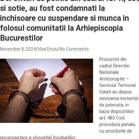
si sotie, au fost condamnati la
inchisoare cu suspendare si munca in
folosul comunitatii la Arhiepiscopia
Bucurestilor
November 8, 2024
Vlad Enciu
No Comments
Procurorii din
cadrul Directiei
Nationale
Anticoruptie –
Serviciul Teritorial
Galati au dispus
sesizarea instantei
de judecata, in
baza dispozitiilor
art. 483 Cod
procedura penala,
cu acordurile de
recunoastere a vinovatiei inculpatilor: