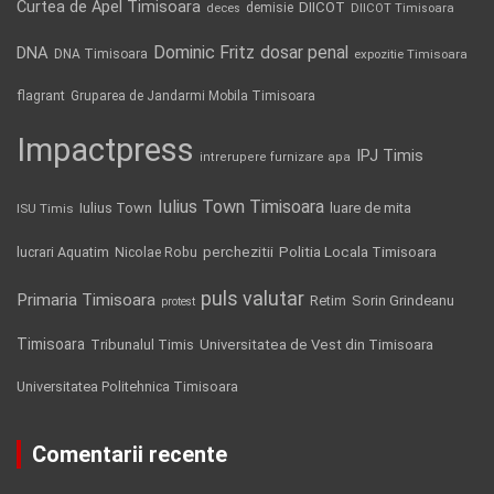
Curtea de Apel Timisoara
DIICOT
demisie
deces
DIICOT Timisoara
Dominic Fritz
DNA
dosar penal
DNA Timisoara
expozitie Timisoara
flagrant
Gruparea de Jandarmi Mobila Timisoara
Impactpress
IPJ Timis
intrerupere furnizare apa
Iulius Town Timisoara
Iulius Town
luare de mita
ISU Timis
Politia Locala Timisoara
lucrari Aquatim
perchezitii
Nicolae Robu
puls valutar
Primaria Timisoara
Retim
Sorin Grindeanu
protest
Timisoara
Tribunalul Timis
Universitatea de Vest din Timisoara
Universitatea Politehnica Timisoara
Comentarii recente