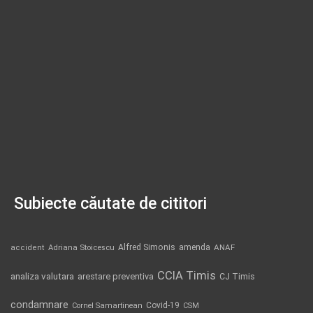
Subiecte căutate de cititori
Alfred Simonis
amenda
ANAF
accident
Adriana Stoicescu
CCIA Timis
analiza valutara
arestare preventiva
CJ Timis
condamnare
Covid-19
Cornel Samartinean
CSM