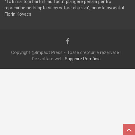
“Toti martorii hartuiti au facut plangere penala pentru
represiune nedreapta si cercetare abuziva”, anunta avocatul
Florin Kovacs
Copyright @Impact Press - Toate drepturile rezervate |
Dezvoltare web:
Sapphire România