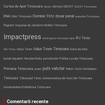
Curtea de Apel Timisoara
DIICOT
demisie
deces
DIICOT Timisoara
Dominic Fritz
DNA
dosar penal
DNA Timisoara
expozitie Timisoara
flagrant
Gruparea de Jandarmi Mobila Timisoara
Impactpress
IPJ Timis
intrerupere furnizare apa
Iulius Town Timisoara
Iulius Town
luare de mita
ISU Timis
Politia Locala Timisoara
lucrari Aquatim
perchezitii
Nicolae Robu
puls valutar
Primaria Timisoara
Retim
Sorin Grindeanu
protest
Timisoara
Tribunalul Timis
Universitatea de Vest din Timisoara
Universitatea Politehnica Timisoara
Comentarii recente