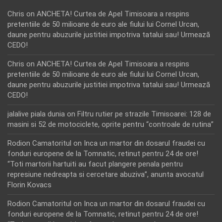
Chris
on
ANCHETA! Curtea de Apel Timisoara a respins
pretentiile de 50 milioane de euro ale fiului lui Cornel Urcan,
daune pentru abuzurile justitiei impotriva tatalui sau! Urmează
CEDO!
Chris
on
ANCHETA! Curtea de Apel Timisoara a respins
pretentiile de 50 milioane de euro ale fiului lui Cornel Urcan,
daune pentru abuzurile justitiei impotriva tatalui sau! Urmează
CEDO!
jalalive piala dunia
on
Filtru rutier pe strazile Timisoarei: 128 de
masini si 52 de motociclete, oprite pentru “controale de rutina”
Rodion Camatoritul
on
Inca un martor din dosarul fraudei cu
fonduri europene de la Tomnatic, retinut pentru 24 de ore!
“Toti martorii hartuiti au facut plangere penala pentru
represiune nedreapta si cercetare abuziva”, anunta avocatul
Florin Kovacs
Rodion Camatoritul
on
Inca un martor din dosarul fraudei cu
fonduri europene de la Tomnatic, retinut pentru 24 de ore!