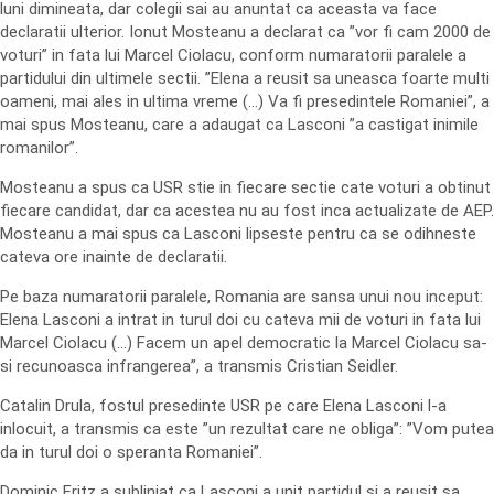
luni dimineata, dar colegii sai au anuntat ca aceasta va face
declaratii ulterior. Ionut Mosteanu a declarat ca ”vor fi cam 2000 de
voturi” in fata lui Marcel Ciolacu, conform numaratorii paralele a
partidului din ultimele sectii. ”Elena a reusit sa uneasca foarte multi
oameni, mai ales in ultima vreme (…) Va fi presedintele Romaniei”, a
mai spus Mosteanu, care a adaugat ca Lasconi ”a castigat inimile
romanilor”.
Mosteanu a spus ca USR stie in fiecare sectie cate voturi a obtinut
fiecare candidat, dar ca acestea nu au fost inca actualizate de AEP.
Mosteanu a mai spus ca Lasconi lipseste pentru ca se odihneste
cateva ore inainte de declaratii.
Pe baza numaratorii paralele, Romania are sansa unui nou inceput:
Elena Lasconi a intrat in turul doi cu cateva mii de voturi in fata lui
Marcel Ciolacu (…) Facem un apel democratic la Marcel Ciolacu sa-
si recunoasca infrangerea”, a transmis Cristian Seidler.
Catalin Drula, fostul presedinte USR pe care Elena Lasconi l-a
inlocuit, a transmis ca este ”un rezultat care ne obliga”: ”Vom putea
da in turul doi o speranta Romaniei”.
Dominic Fritz a subliniat ca Lasconi a unit partidul si a reusit sa