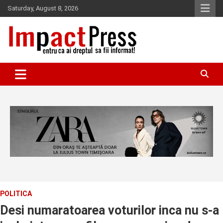
Skip
Saturday, August 8, 2026
to
content
Pentru ca ai dreptul sa fii informat!
IMPACTPRESS
POLITICA
Desi numaratoarea voturilor inca nu s-a