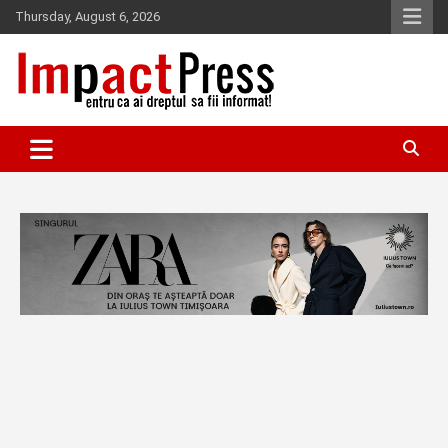
Skip
Thursday, August 6, 2026
to
content
Pentru ca ai dreptul sa fii informat!
IMPACTPRESS