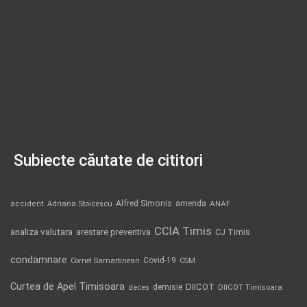
Subiecte căutate de cititori
Alfred Simonis
amenda
ANAF
accident
Adriana Stoicescu
CCIA Timis
analiza valutara
arestare preventiva
CJ Timis
condamnare
Covid-19
Cornel Samartinean
CSM
Curtea de Apel Timisoara
DIICOT
demisie
deces
DIICOT Timisoara