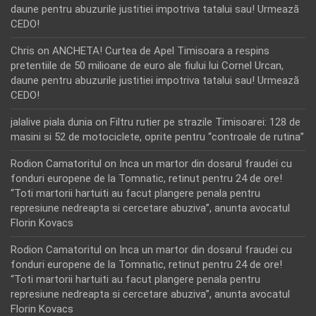
daune pentru abuzurile justitiei impotriva tatalui sau! Urmează
CEDO!
Chris
on
ANCHETA! Curtea de Apel Timisoara a respins
pretentiile de 50 milioane de euro ale fiului lui Cornel Urcan,
daune pentru abuzurile justitiei impotriva tatalui sau! Urmează
CEDO!
jalalive piala dunia
on
Filtru rutier pe strazile Timisoarei: 128 de
masini si 52 de motociclete, oprite pentru “controale de rutina”
Rodion Camatoritul
on
Inca un martor din dosarul fraudei cu
fonduri europene de la Tomnatic, retinut pentru 24 de ore!
“Toti martorii hartuiti au facut plangere penala pentru
represiune nedreapta si cercetare abuziva”, anunta avocatul
Florin Kovacs
Rodion Camatoritul
on
Inca un martor din dosarul fraudei cu
fonduri europene de la Tomnatic, retinut pentru 24 de ore!
“Toti martorii hartuiti au facut plangere penala pentru
represiune nedreapta si cercetare abuziva”, anunta avocatul
Florin Kovacs