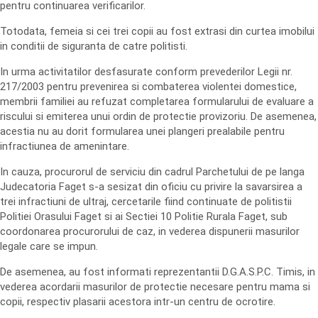
pentru continuarea verificarilor.
Totodata, femeia si cei trei copii au fost extrasi din curtea imobilui
in conditii de siguranta de catre politisti.
In urma activitatilor desfasurate conform prevederilor Legii nr.
217/2003 pentru prevenirea si combaterea violentei domestice,
membrii familiei au refuzat completarea formularului de evaluare a
riscului si emiterea unui ordin de protectie provizoriu. De asemenea,
acestia nu au dorit formularea unei plangeri prealabile pentru
infractiunea de amenintare.
In cauza, procurorul de serviciu din cadrul Parchetului de pe langa
Judecatoria Faget s-a sesizat din oficiu cu privire la savarsirea a
trei infractiuni de ultraj, cercetarile fiind continuate de politistii
Politiei Orasului Faget si ai Sectiei 10 Politie Rurala Faget, sub
coordonarea procurorului de caz, in vederea dispunerii masurilor
legale care se impun.
De asemenea, au fost informati reprezentantii D.G.A.S.P.C. Timis, in
vederea acordarii masurilor de protectie necesare pentru mama si
copii, respectiv plasarii acestora intr-un centru de ocrotire.