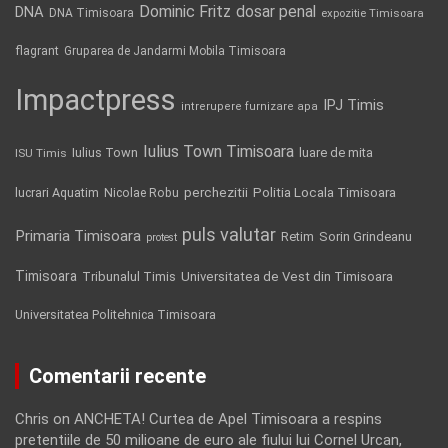
Dominic Fritz
DNA
dosar penal
DNA Timisoara
expozitie Timisoara
flagrant
Gruparea de Jandarmi Mobila Timisoara
Impactpress
IPJ Timis
intrerupere furnizare apa
Iulius Town Timisoara
Iulius Town
luare de mita
ISU Timis
Politia Locala Timisoara
lucrari Aquatim
perchezitii
Nicolae Robu
puls valutar
Primaria Timisoara
Retim
Sorin Grindeanu
protest
Timisoara
Tribunalul Timis
Universitatea de Vest din Timisoara
Universitatea Politehnica Timisoara
Comentarii recente
Chris
on
ANCHETA! Curtea de Apel Timisoara a respins
pretentiile de 50 milioane de euro ale fiului lui Cornel Urcan,