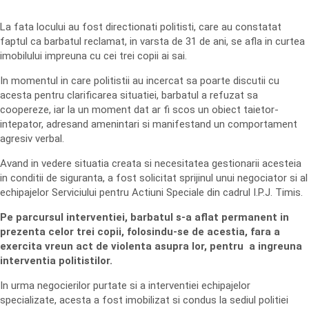
La fata locului au fost directionati politisti, care au constatat
faptul ca barbatul reclamat, in varsta de 31 de ani, se afla in curtea
imobilului impreuna cu cei trei copii ai sai.
In momentul in care politistii au incercat sa poarte discutii cu
acesta pentru clarificarea situatiei, barbatul a refuzat sa
coopereze, iar la un moment dat ar fi scos un obiect taietor-
intepator, adresand amenintari si manifestand un comportament
agresiv verbal.
Avand in vedere situatia creata si necesitatea gestionarii acesteia
in conditii de siguranta, a fost solicitat sprijinul unui negociator si al
echipajelor Serviciului pentru Actiuni Speciale din cadrul I.P.J. Timis.
Pe parcursul interventiei, barbatul s-a aflat permanent in
prezenta celor trei copii, folosindu-se de acestia, fara a
exercita vreun act de violenta asupra lor, pentru a ingreuna
interventia politistilor.
In urma negocierilor purtate si a interventiei echipajelor
specializate, acesta a fost imobilizat si condus la sediul politiei