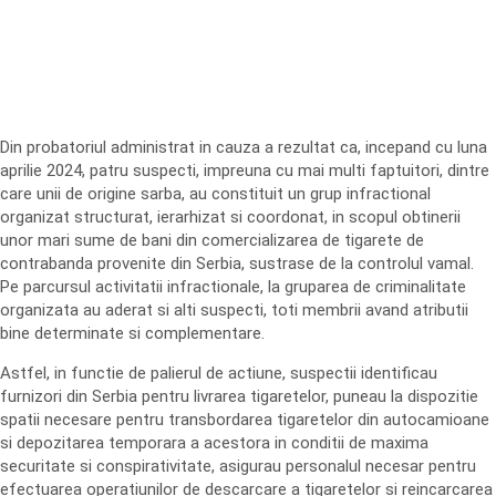
Din probatoriul administrat in cauza a rezultat ca, incepand cu luna
aprilie 2024, patru suspecti, impreuna cu mai multi faptuitori, dintre
care unii de origine sarba, au constituit un grup infractional
organizat structurat, ierarhizat si coordonat, in scopul obtinerii
unor mari sume de bani din comercializarea de tigarete de
contrabanda provenite din Serbia, sustrase de la controlul vamal.
Pe parcursul activitatii infractionale, la gruparea de criminalitate
organizata au aderat si alti suspecti, toti membrii avand atributii
bine determinate si complementare.
Astfel, in functie de palierul de actiune, suspectii identificau
furnizori din Serbia pentru livrarea tigaretelor, puneau la dispozitie
spatii necesare pentru transbordarea tigaretelor din autocamioane
si depozitarea temporara a acestora in conditii de maxima
securitate si conspirativitate, asigurau personalul necesar pentru
efectuarea operatiunilor de descarcare a tigaretelor si reincarcarea