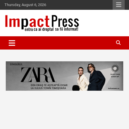
Skip
Thursday, August 6, 2026
to
content
Pentru ca ai dreptul sa fii informat!
IMPACTPRESS