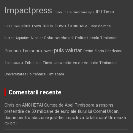
Impactpress
IPJ Timis
intrerupere furnizare apa
Iulius Town Timisoara
Iulius Town
luare de mita
ISU Timis
Politia Locala Timisoara
lucrari Aquatim
perchezitii
Nicolae Robu
puls valutar
Primaria Timisoara
Retim
Sorin Grindeanu
protest
Timisoara
Tribunalul Timis
Universitatea de Vest din Timisoara
Universitatea Politehnica Timisoara
Comentarii recente
Chris
on
ANCHETA! Curtea de Apel Timisoara a respins
pretentiile de 50 milioane de euro ale fiului lui Cornel Urcan,
daune pentru abuzurile justitiei impotriva tatalui sau! Urmează
CEDO!