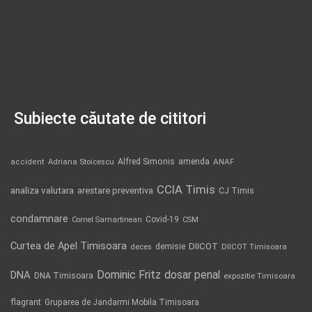
Subiecte căutate de cititori
Alfred Simonis
amenda
ANAF
accident
Adriana Stoicescu
CCIA Timis
analiza valutara
arestare preventiva
CJ Timis
condamnare
Covid-19
Cornel Samartinean
CSM
Curtea de Apel Timisoara
DIICOT
demisie
deces
DIICOT Timisoara
Dominic Fritz
DNA
dosar penal
DNA Timisoara
expozitie Timisoara
flagrant
Gruparea de Jandarmi Mobila Timisoara