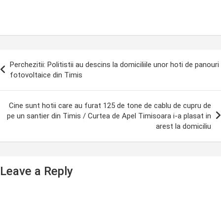
ost
Perchezitii: Politistii au descins la domiciliile unor hoti de panouri
avigation
fotovoltaice din Timis
Cine sunt hotii care au furat 125 de tone de cablu de cupru de
pe un santier din Timis / Curtea de Apel Timisoara i-a plasat in
arest la domiciliu
Leave a Reply