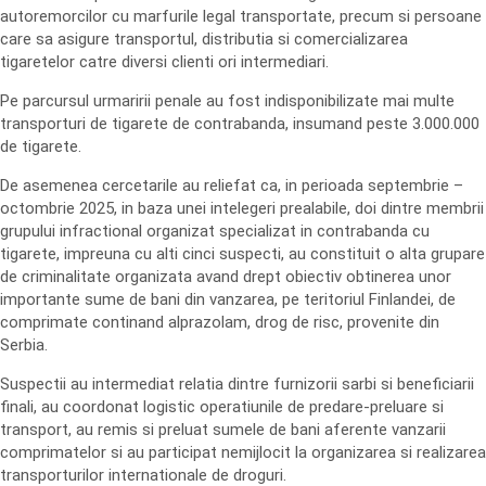
autoremorcilor cu marfurile legal transportate, precum si persoane
care sa asigure transportul, distributia si comercializarea
tigaretelor catre diversi clienti ori intermediari.
Pe parcursul urmaririi penale au fost indisponibilizate mai multe
transporturi de tigarete de contrabanda, insumand peste 3.000.000
de tigarete.
De asemenea cercetarile au reliefat ca, in perioada septembrie –
octombrie 2025, in baza unei intelegeri prealabile, doi dintre membrii
grupului infractional organizat specializat in contrabanda cu
tigarete, impreuna cu alti cinci suspecti, au constituit o alta grupare
de criminalitate organizata avand drept obiectiv obtinerea unor
importante sume de bani din vanzarea, pe teritoriul Finlandei, de
comprimate continand alprazolam, drog de risc, provenite din
Serbia.
Suspectii au intermediat relatia dintre furnizorii sarbi si beneficiarii
finali, au coordonat logistic operatiunile de predare-preluare si
transport, au remis si preluat sumele de bani aferente vanzarii
comprimatelor si au participat nemijlocit la organizarea si realizarea
transporturilor internationale de droguri.