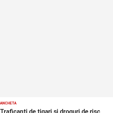
ANCHETA
Traficanti de tigari si droguri de risc,