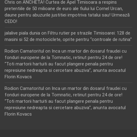
Chris
on
ANCHETA! Curtea de Apel Timisoara a respins
pretentiile de 50 milioane de euro ale fiului lui Cornel Urcan,
daune pentru abuzurile justitiei impotriva tatalui sau! Urmează
CEDO!
jalalive piala dunia
on
Filtru rutier pe strazile Timisoarei: 128 de
masini si 52 de motociclete, oprite pentru “controale de rutina”
Rodion Camatoritul
on
Inca un martor din dosarul fraudei cu
fonduri europene de la Tomnatic, retinut pentru 24 de ore!
“Toti martorii hartuiti au facut plangere penala pentru
represiune nedreapta si cercetare abuziva”, anunta avocatul
Florin Kovacs
Rodion Camatoritul
on
Inca un martor din dosarul fraudei cu
fonduri europene de la Tomnatic, retinut pentru 24 de ore!
“Toti martorii hartuiti au facut plangere penala pentru
represiune nedreapta si cercetare abuziva”, anunta avocatul
Florin Kovacs