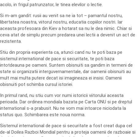
acolo, in frigul patrunzator, le tinea elevilor o lectie.
Si m-am gandit: rusii au venit sa ne ia tot – pamantul nostru,
libertatea noastra, viitorul nostru, educatia copiilor nostri. Iar
aceasta profesoara din Kiev a hotarat sa nu le dea nimic. Chiar si
ceva atat de simplu precum predarea unei lectii a devenit un act de
rezistenta.
Stiu din propria experienta ca, atunci cand nu te poti baza pe
sistemul international de pace si securitate, te poti baza
intotdeauna pe oameni. Suntem obisnuiti sa gandim in termeni de
state si organizatii interguvernamentale, dar oamenii obisnuiti au
mult mai multa putere decat isi imagineaza ei insisi. Oamenii
obisnuiti pot schimba cursul istoriei.
In primul rand, nu stiu cum vor numi istoricii viitorului aceasta
perioada. Dar ordinea mondiala bazata pe Carta ONU si pe dreptul
international s-a prabusit. Nu ne vom mai intoarce niciodata la
status quo. Schimbarea este noua norma.
Sistemul international de pace si securitate a fost creat dupa cel
de-al Doilea Razboi Mondial pentru a proteja oamenii de razboaie si