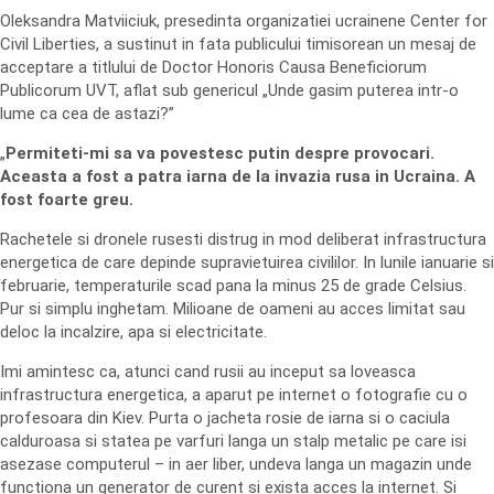
Oleksandra Matviiciuk, presedinta organizatiei ucrainene Center for
Civil Liberties, a sustinut in fata publicului timisorean un mesaj de
acceptare a titlului de Doctor Honoris Causa Beneficiorum
Publicorum UVT, aflat sub genericul „Unde gasim puterea intr-o
lume ca cea de astazi?”
„
Permiteti-mi sa va povestesc putin despre provocari.
Aceasta a fost a patra iarna de la invazia rusa in Ucraina. A
fost foarte greu.
Rachetele si dronele rusesti distrug in mod deliberat infrastructura
energetica de care depinde supravietuirea civililor. In lunile ianuarie si
februarie, temperaturile scad pana la minus 25 de grade Celsius.
Pur si simplu inghetam. Milioane de oameni au acces limitat sau
deloc la incalzire, apa si electricitate.
Imi amintesc ca, atunci cand rusii au inceput sa loveasca
infrastructura energetica, a aparut pe internet o fotografie cu o
profesoara din Kiev. Purta o jacheta rosie de iarna si o caciula
calduroasa si statea pe varfuri langa un stalp metalic pe care isi
asezase computerul – in aer liber, undeva langa un magazin unde
functiona un generator de curent si exista acces la internet. Si