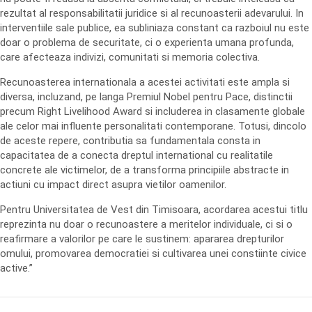
rezultat al responsabilitatii juridice si al recunoasterii adevarului. In
interventiile sale publice, ea subliniaza constant ca razboiul nu este
doar o problema de securitate, ci o experienta umana profunda,
care afecteaza indivizi, comunitati si memoria colectiva.
Recunoasterea internationala a acestei activitati este ampla si
diversa, incluzand, pe langa Premiul Nobel pentru Pace, distinctii
precum Right Livelihood Award si includerea in clasamente globale
ale celor mai influente personalitati contemporane. Totusi, dincolo
de aceste repere, contributia sa fundamentala consta in
capacitatea de a conecta dreptul international cu realitatile
concrete ale victimelor, de a transforma principiile abstracte in
actiuni cu impact direct asupra vietilor oamenilor.
Pentru Universitatea de Vest din Timisoara, acordarea acestui titlu
reprezinta nu doar o recunoastere a meritelor individuale, ci si o
reafirmare a valorilor pe care le sustinem: apararea drepturilor
omului, promovarea democratiei si cultivarea unei constiinte civice
active.”