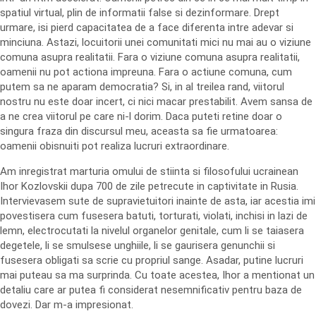
spatiul virtual, plin de informatii false si dezinformare. Drept
urmare, isi pierd capacitatea de a face diferenta intre adevar si
minciuna. Astazi, locuitorii unei comunitati mici nu mai au o viziune
comuna asupra realitatii. Fara o viziune comuna asupra realitatii,
oamenii nu pot actiona impreuna. Fara o actiune comuna, cum
putem sa ne aparam democratia? Si, in al treilea rand, viitorul
nostru nu este doar incert, ci nici macar prestabilit. Avem sansa de
a ne crea viitorul pe care ni-l dorim. Daca puteti retine doar o
singura fraza din discursul meu, aceasta sa fie urmatoarea:
oamenii obisnuiti pot realiza lucruri extraordinare.
Am inregistrat marturia omului de stiinta si filosofului ucrainean
Ihor Kozlovskii dupa 700 de zile petrecute in captivitate in Rusia.
Intervievasem sute de supravietuitori inainte de asta, iar acestia imi
povestisera cum fusesera batuti, torturati, violati, inchisi in lazi de
lemn, electrocutati la nivelul organelor genitale, cum li se taiasera
degetele, li se smulsese unghiile, li se gaurisera genunchii si
fusesera obligati sa scrie cu propriul sange. Asadar, putine lucruri
mai puteau sa ma surprinda. Cu toate acestea, Ihor a mentionat un
detaliu care ar putea fi considerat nesemnificativ pentru baza de
dovezi. Dar m-a impresionat.