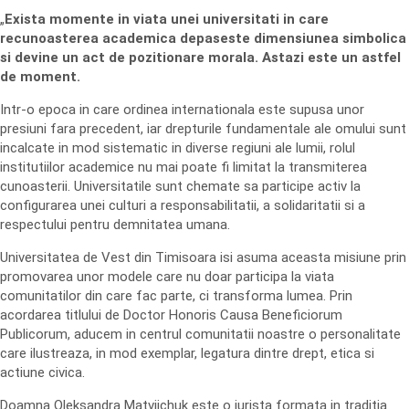
„
Exista momente in viata unei universitati in care
recunoasterea academica depaseste dimensiunea simbolica
si devine un act de pozitionare morala. Astazi este un astfel
de moment.
Intr-o epoca in care ordinea internationala este supusa unor
presiuni fara precedent, iar drepturile fundamentale ale omului sunt
incalcate in mod sistematic in diverse regiuni ale lumii, rolul
institutiilor academice nu mai poate fi limitat la transmiterea
cunoasterii. Universitatile sunt chemate sa participe activ la
configurarea unei culturi a responsabilitatii, a solidaritatii si a
respectului pentru demnitatea umana.
Universitatea de Vest din Timisoara isi asuma aceasta misiune prin
promovarea unor modele care nu doar participa la viata
comunitatilor din care fac parte, ci transforma lumea. Prin
acordarea titlului de Doctor Honoris Causa Beneficiorum
Publicorum, aducem in centrul comunitatii noastre o personalitate
care ilustreaza, in mod exemplar, legatura dintre drept, etica si
actiune civica.
Doamna Oleksandra Matviichuk este o jurista formata in traditia