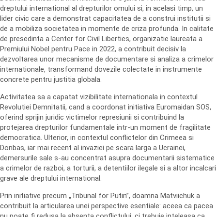
dreptului international al drepturilor omului si, in acelasi timp, un
lider civic care a demonstrat capacitatea de a construi institutii si
de a mobiliza societatea in momente de criza profunda. In calitate
de presedinta a Center for Civil Liberties, organizatie laureata a
Premiului Nobel pentru Pace in 2022, a contribuit decisiv la
dezvoltarea unor mecanisme de documentare si analiza a crimelor
internationale, transformand dovezile colectate in instrumente
concrete pentru justitia globala.
Activitatea sa a capatat vizibilitate internationala in contextul
Revolutiei Demnitatii, cand a coordonat initiativa Euromaidan SOS,
oferind sprijin juridic victimelor represiunii si contribuind la
protejarea drepturilor fundamentale intr-un moment de fragilitate
democratica. Ulterior, in contextul conflictelor din Crimeea si
Donbas, iar mai recent al invaziei pe scara larga a Ucrainei,
demersurile sale s-au concentrat asupra documentarii sistematice
a crimelor de razboi, a torturii, a detentiilor ilegale si a altor incalcari
grave ale dreptului international.
Prin initiative precum „Tribunal for Putin”, doamna Matviichuk a
contribuit la articularea unei perspective esentiale: aceea ca pacea
nu poate fi redusa la absenta conflictului, ci trebuie inteleasa ca