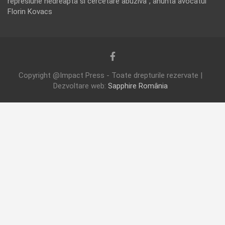
represiune nedreapta si cercetare abuziva”, anunta avocatul
Florin Kovacs
Copyright @Impact Press - Toate drepturile rezervate |
Dezvoltare web:
Sapphire România