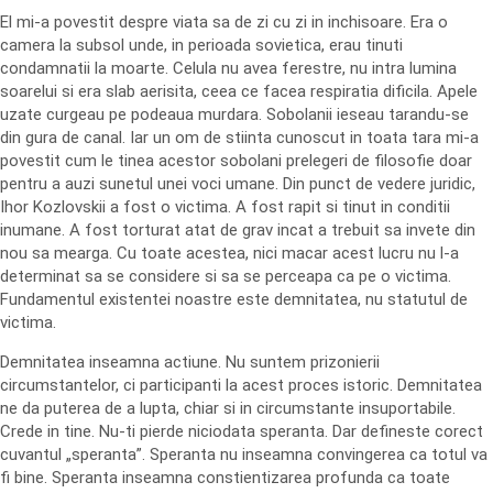
El mi-a povestit despre viata sa de zi cu zi in inchisoare. Era o
camera la subsol unde, in perioada sovietica, erau tinuti
condamnatii la moarte. Celula nu avea ferestre, nu intra lumina
soarelui si era slab aerisita, ceea ce facea respiratia dificila. Apele
uzate curgeau pe podeaua murdara. Sobolanii ieseau tarandu-se
din gura de canal. Iar un om de stiinta cunoscut in toata tara mi-a
povestit cum le tinea acestor sobolani prelegeri de filosofie doar
pentru a auzi sunetul unei voci umane. Din punct de vedere juridic,
Ihor Kozlovskii a fost o victima. A fost rapit si tinut in conditii
inumane. A fost torturat atat de grav incat a trebuit sa invete din
nou sa mearga. Cu toate acestea, nici macar acest lucru nu l-a
determinat sa se considere si sa se perceapa ca pe o victima.
Fundamentul existentei noastre este demnitatea, nu statutul de
victima.
Demnitatea inseamna actiune. Nu suntem prizonierii
circumstantelor, ci participanti la acest proces istoric. Demnitatea
ne da puterea de a lupta, chiar si in circumstante insuportabile.
Crede in tine. Nu-ti pierde niciodata speranta. Dar defineste corect
cuvantul „speranta”. Speranta nu inseamna convingerea ca totul va
fi bine. Speranta inseamna constientizarea profunda ca toate