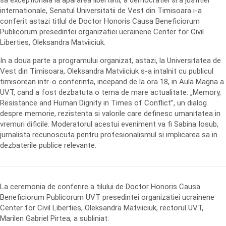
sa exceptionala la apararea libertatii, a democratiei si a justitiei
internationale, Senatul Universitatii de Vest din Timisoara i-a
conferit astazi titlul de Doctor Honoris Causa Beneficiorum
Publicorum presedintei organizatiei ucrainene Center for Civil
Liberties, Oleksandra Matviiciuk.
In a doua parte a programului organizat, astazi, la Universitatea de
Vest din Timisoara, Oleksandra Matviiciuk s-a intalnit cu publicul
timisorean intr-o conferinta, incepand de la ora 18, in Aula Magna a
UVT, cand a fost dezbatuta o tema de mare actualitate: „Memory,
Resistance and Human Dignity in Times of Conflict”, un dialog
despre memorie, rezistenta si valorile care definesc umanitatea in
vremuri dificile. Moderatorul acestui eveniment va fi Sabina Iosub,
jurnalista recunoscuta pentru profesionalismul si implicarea sa in
dezbaterile publice relevante.
La ceremonia de conferire a tilului de Doctor Honoris Causa
Beneficiorum Publicorum UVT presedintei organizatiei ucrainene
Center for Civil Liberties, Oleksandra Matviiciuk, rectorul UVT,
Marilen Gabriel Pirtea, a subliniat: