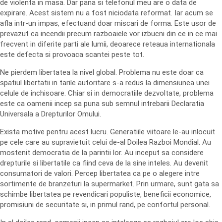
de violenta in masa. Dar pana si telefonul meu are o data de
expirare. Acest sistem nu a fost niciodata reformat. Iar acum se
afla intr-un impas, efectuand doar miscari de forma. Este usor de
prevazut ca incendii precum razboaiele vor izbucni din ce in ce mai
frecvent in diferite parti ale lumii, deoarece reteaua internationala
este defecta si provoaca scantei peste tot.
Ne pierdem libertatea la nivel global. Problema nu este doar ca
spatiul libertatii in tarile autoritare s-a redus la dimensiunea unei
celule de inchisoare. Chiar si in democratiile dezvoltate, problema
este ca oamenii incep sa puna sub semnul intrebarii Declaratia
Universala a Drepturilor Omului.
Exista motive pentru acest lucru. Generatiile viitoare le-au inlocuit
pe cele care au supravietuit celui de-al Doilea Razboi Mondial. Au
mostenit democratia de la parintii lor. Au inceput sa considere
drepturile si libertatile ca fiind ceva de la sine inteles. Au devenit
consumatori de valori. Percep libertatea ca pe o alegere intre
sortimente de branzeturi la supermarket. Prin urmare, sunt gata sa
schimbe libertatea pe revendicari populiste, beneficii economice,
promisiuni de securitate si, in primul rand, pe confortul personal.