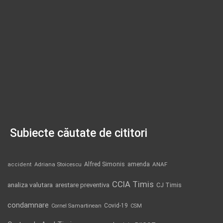
Subiecte căutate de cititori
Alfred Simonis
amenda
ANAF
accident
Adriana Stoicescu
CCIA Timis
analiza valutara
arestare preventiva
CJ Timis
condamnare
Covid-19
Cornel Samartinean
CSM