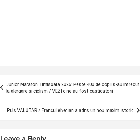
ost
Junior Maraton Timisoara 2026: Peste 400 de copii s-au intrecut
avigation
la alergare si ciclism / VEZI cine au fost castigatorii
Puls VALUTAR / Francul elvetian a atins un nou maxim istoric
Leave a Reply