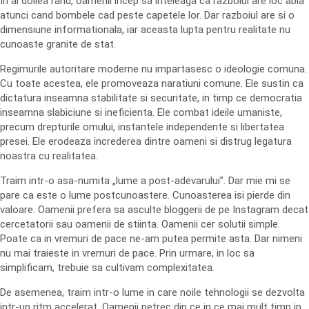
In al doilea rand, oamenii incep sa inteleaga ca razboiul are loc abia
atunci cand bombele cad peste capetele lor. Dar razboiul are si o
dimensiune informationala, iar aceasta lupta pentru realitate nu
cunoaste granite de stat.
Regimurile autoritare moderne nu impartasesc o ideologie comuna.
Cu toate acestea, ele promoveaza naratiuni comune. Ele sustin ca
dictatura inseamna stabilitate si securitate, in timp ce democratia
inseamna slabiciune si ineficienta. Ele combat ideile umaniste,
precum drepturile omului, instantele independente si libertatea
presei. Ele erodeaza increderea dintre oameni si distrug legatura
noastra cu realitatea.
Traim intr-o asa-numita „lume a post-adevarului”. Dar mie mi se
pare ca este o lume postcunoastere. Cunoasterea isi pierde din
valoare. Oamenii prefera sa asculte bloggerii de pe Instagram decat
cercetatorii sau oamenii de stiinta. Oamenii cer solutii simple.
Poate ca in vremuri de pace ne-am putea permite asta. Dar nimeni
nu mai traieste in vremuri de pace. Prin urmare, in loc sa
simplificam, trebuie sa cultivam complexitatea.
De asemenea, traim intr-o lume in care noile tehnologii se dezvolta
intr-un ritm accelerat. Oamenii petrec din ce in ce mai mult timp in