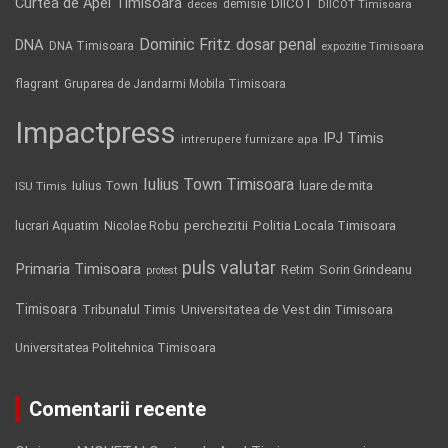
Curtea de Apel Timisoara
DIICOT
demisie
deces
DIICOT Timisoara
Dominic Fritz
DNA
dosar penal
DNA Timisoara
expozitie Timisoara
flagrant
Gruparea de Jandarmi Mobila Timisoara
Impactpress
IPJ Timis
intrerupere furnizare apa
Iulius Town Timisoara
Iulius Town
luare de mita
ISU Timis
Politia Locala Timisoara
lucrari Aquatim
perchezitii
Nicolae Robu
puls valutar
Primaria Timisoara
Retim
Sorin Grindeanu
protest
Timisoara
Tribunalul Timis
Universitatea de Vest din Timisoara
Universitatea Politehnica Timisoara
Comentarii recente