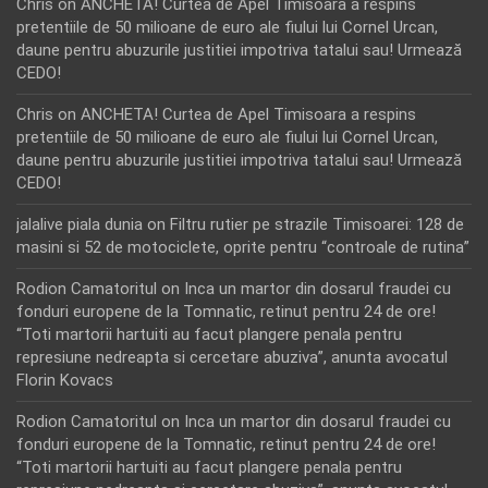
Chris
on
ANCHETA! Curtea de Apel Timisoara a respins
pretentiile de 50 milioane de euro ale fiului lui Cornel Urcan,
daune pentru abuzurile justitiei impotriva tatalui sau! Urmează
CEDO!
Chris
on
ANCHETA! Curtea de Apel Timisoara a respins
pretentiile de 50 milioane de euro ale fiului lui Cornel Urcan,
daune pentru abuzurile justitiei impotriva tatalui sau! Urmează
CEDO!
jalalive piala dunia
on
Filtru rutier pe strazile Timisoarei: 128 de
masini si 52 de motociclete, oprite pentru “controale de rutina”
Rodion Camatoritul
on
Inca un martor din dosarul fraudei cu
fonduri europene de la Tomnatic, retinut pentru 24 de ore!
“Toti martorii hartuiti au facut plangere penala pentru
represiune nedreapta si cercetare abuziva”, anunta avocatul
Florin Kovacs
Rodion Camatoritul
on
Inca un martor din dosarul fraudei cu
fonduri europene de la Tomnatic, retinut pentru 24 de ore!
“Toti martorii hartuiti au facut plangere penala pentru