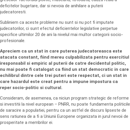
deficitelor bugetare, dar si nevoia de anihilare a puterii
judecatoresti.
Subliniem ca aceste probleme nu sunt si nu pot fi imputate
judecatorilor, ci sunt efectul deficientelor legislative perpetue
specifice ultimilor 20 de ani la nivelul mai multor categorii socio-
profesionale.
Apreciem ca un stat in care puterea judecatoreasca este
atacata constant, fiind mereu culpabilizata pentru exercitiul
iresponsabil si empiric al puterii de catre decidentul politic,
nu mai poate fi catalogat ca fiind un stat democratic in care
echilibrul dintre cele trei puteri este respectat, ci un stat in
care hazardul este creat pentru a impune impostura ca
reper socio-politic si cultural.
Consideram, de asemenea, ca niciun program strategic de reforme
si investitii la nivel european – PNRR, nu poate fundamenta politicile
de saracire a populatiei, pentru ca un astfel de discurs lipseste de
sens ratiunea de a fi a Uniunii Europene organizata in jurul nevoii de
prosperitate a membrilor ei.