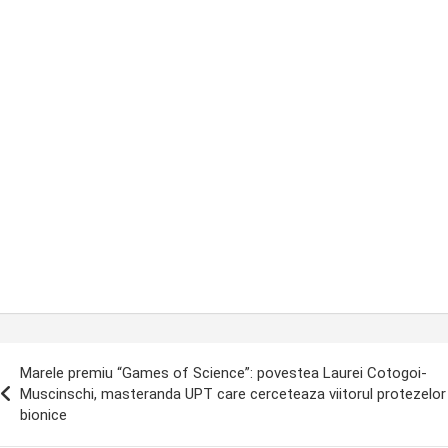
ost
Marele premiu “Games of Science”: povestea Laurei Cotogoi-
avigation
Muscinschi, masteranda UPT care cerceteaza viitorul protezelor
bionice