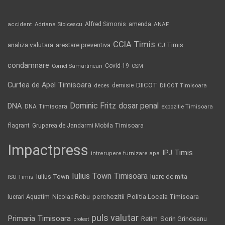
Alfred Simonis
amenda
ANAF
accident
Adriana Stoicescu
CCIA Timis
analiza valutara
arestare preventiva
CJ Timis
condamnare
Covid-19
Cornel Samartinean
CSM
Curtea de Apel Timisoara
DIICOT
demisie
deces
DIICOT Timisoara
Dominic Fritz
DNA
dosar penal
DNA Timisoara
expozitie Timisoara
flagrant
Gruparea de Jandarmi Mobila Timisoara
Impactpress
IPJ Timis
intrerupere furnizare apa
Iulius Town Timisoara
Iulius Town
luare de mita
ISU Timis
Politia Locala Timisoara
lucrari Aquatim
perchezitii
Nicolae Robu
puls valutar
Primaria Timisoara
Retim
Sorin Grindeanu
protest