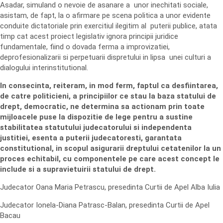
Asadar, simuland o nevoie de asanare a unor inechitati sociale,
asistam, de fapt, la o afirmare pe scena politica a unor evidente
conduite dictatoriale prin exercitiul ilegitim al puterii publice, atata
timp cat acest proiect legislativ ignora principii juridice
fundamentale, fiind o dovada ferma a improvizatiei,
deprofesionalizarii si perpetuarii dispretului in lipsa unei culturi a
dialogului interinstitutional.
In consecinta, reiteram, in mod ferm, faptul ca desfiintarea,
de catre politicieni, a principiilor ce stau la baza statului de
drept, democratic, ne determina sa actionam prin toate
mijloacele puse la dispozitie de lege pentru a sustine
stabilitatea statutului judecatorului si independenta
justitiei, esenta a puterii judecatoresti, garantata
constitutional, in scopul asigurarii dreptului cetatenilor la un
proces echitabil, cu componentele pe care acest concept le
include si a supravietuirii statului de drept.
Judecator Oana Maria Petrascu, presedinta Curtii de Apel Alba Iulia
Judecator Ionela-Diana Patrasc-Balan, presedinta Curtii de Apel
Bacau