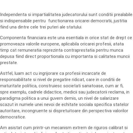
Independenta si impartialitatea judecatorului sunt conditii prealabile
si indispensabile pentru functionarea oricarei democratii, justitia
fiind una dintre cele trei puteri ale statului.
Componenta financiara este una esentiala in orice stat de drept ce
promoveaza valorile europene, aplicabila oricarei profesii, atata
timp cat remuneratia reprezinta contraprestatia pentru munca
depusa fiind direct proportionala cu importanta si calitatea muncii
prestate.
Astfel, luam act cu ingrijorare ca profesii incarcate de
responsabilitate si nivel de pregatire ridicat, care in conditii de
maturitate politica, construiesc societati sanatoase, cum ar fi,
spre exemplu, cadrele didactice, medicii sau judecatorii reclama, in
paradigma politica a unui guvern demis, un nivel de salarizare
scazut in numele unei nevoi de echitate sociala specifica statelor
autoritare, incongruente si dispretuitoare din perspectiva valorilor
democratice.
Am asistat cum printr-un mecanism extrem de riguros calibrat si