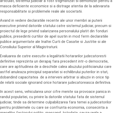
articulat, sistemul judiciar a fost stigmatizat si demonizat pentru a
masca deficiente economice si a distrage atentia de la adevarata
responsabilitate si problemele reale ale societatii.
Avand in vedere declaratiile recente ale unor membri ai puterii
executive privind datoriile statului catre sistemul judiciar, precum si
proiectul de lege privind salarizarea personalului platit din fonduri
publice, presedintii curtilor de apel sustin in mod ferm declaratiile
publice argumentate ale Inaltei Curti de Casatie si Justitie si ale
Consiliului Superior al Magistraturii.
Evaluarea de catre executiv a legalitatii hotararilor judecatoresti
definitive reprezinta un derapaj fara precedent intr-o democratie,
care are aptitudinea de a deschide calea abuzului politicianului care
astfel anuleaza principiul separatiei si echilibrului puterilor in stat,
dobandind capacitatea de a interveni arbitrar si abuziv in orice tip
de relatii sociale ignorand orice hotarare judecatoreasca definitiva.
In acest sens, vehicularea unor cifre menite sa provoace panica in
randul populatiei, cu privire la datoriile statului fata de sistemul
judiciar, tinde sa determine culpabilizarea fara temei a judecatorilor
pentru problemele cu care se confrunta economia, consecinta a
greselilor factorului politic, mascand, totodata, cauza reala a