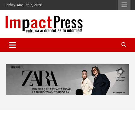
Skip
Friday, August 7, 2026
to
content
Pentru ca ai dreptul sa fii informat!
IMPACTPRESS