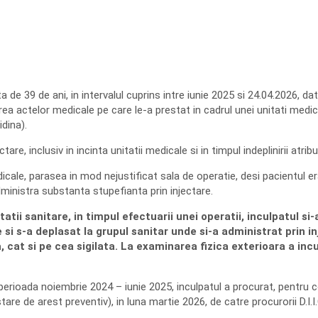
ta de 39 de ani, in intervalul cuprins intre iunie 2025 si 24.04.2026, da
rea actelor medicale pe care le-a prestat in cadrul unei unitati medic
dina).
re, inclusiv in incinta unitatii medicale si in timpul indeplinirii atribut
icale, parasea in mod nejustificat sala de operatie, desi pacientul era
administra substanta stupefianta prin injectare.
ii sanitare, in timpul efectuarii unei operatii, inculpatul si-a
i s-a deplasat la grupul sanitar unde si-a administrat prin inje
a, cat si pe cea sigilata. La examinarea fizica exterioara a in
 perioada noiembrie 2024 – iunie 2025, inculpatul a procurat, pentru 
re de arest preventiv), in luna martie 2026, de catre procurorii D.I.I.