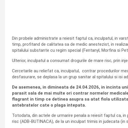
Din probele administrate a reiesit faptul ca, inculpatul, in vars
timp, profitand de calitatea sa de medic anestezist, in realiza
spitalului substante cu regim special (Fentanyl, Morfina si Peti
Ulterior, inculpatul a consumat drogurile de mare risc, prin injecta
Cercetarile au reliefat ca, inculpatul, contrar procedurilor med
desfasurare, se deplasa la un grup sanitar al spitalului si isi 
De asemenea, in dimineata de 24.04.2026, in incinta unitat
parasit sala de mai multe ori contrar normelor medicale s
flagrant in timp ce detinea asupra sa atat fiola utilizat
antebratelor cate o plaga intepata.
Totodata, din actele de urmarire penala a reiesit faptul ca, in
risc (ADB-BUTINACA), de la un inculpat trimis in judecata (in sta