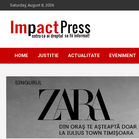
Skip
Saturday, August 8, 2026
to
content
Pentru ca ai dreptul sa fii informat!
IMPACTPRESS
HOME
JUSTITIE
ACTUALITATE
EVENIMENT