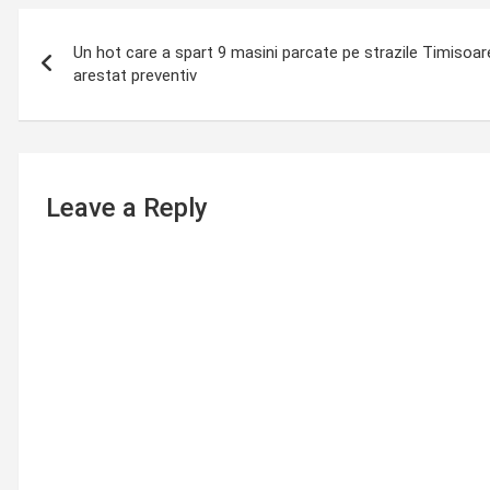
Post
Un hot care a spart 9 masini parcate pe strazile Timisoarei
navigation
arestat preventiv
Leave a Reply