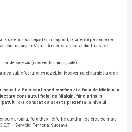
ta la care a fost depistat in flagrant, la diferite perioade de
ale din municipiul Vatra-Dornei, si-a insusit din farmacia
iilor de serviciu (interventii chirurgicale).
 inca sub efectul anesteziei, iar interventia chirurgicala era in
 insusit o fiola continand morfina si o fiola de Mialgin, a
ctare continutul fiolei de Mialgin, fiind prins in
culpatului s-a constat ca acesta prezenta la nivelul
consum propriu, fara drept, diferite cantitati de drog de mare
C.O.T. – Serviciul Teritorial Suceava.