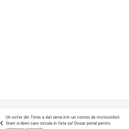
ost
Un sofer din Timis a dat iama intr-un convoi de motociclisti
avigation
tineri si liberi care circula in fata sa! Dosar penal pentru