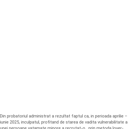
Din probatoriul administrat a rezultat faptul ca, in perioada aprilie –
iunie 2025, inculpatul, profitand de starea de vadita vulnerabilitate a
unei persoane vatamate minore a recrutat-o, prin metoda lover-