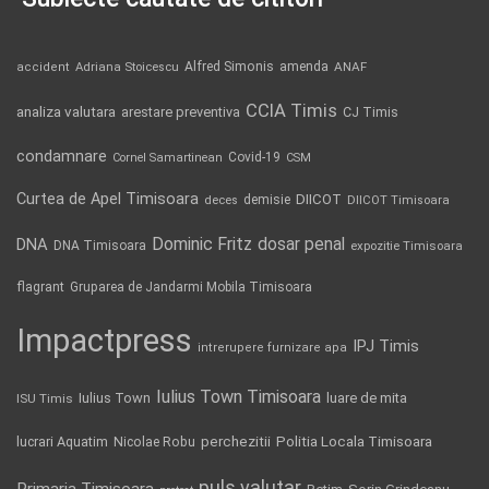
Alfred Simonis
amenda
ANAF
accident
Adriana Stoicescu
CCIA Timis
analiza valutara
arestare preventiva
CJ Timis
condamnare
Covid-19
Cornel Samartinean
CSM
Curtea de Apel Timisoara
DIICOT
demisie
deces
DIICOT Timisoara
Dominic Fritz
DNA
dosar penal
DNA Timisoara
expozitie Timisoara
flagrant
Gruparea de Jandarmi Mobila Timisoara
Impactpress
IPJ Timis
intrerupere furnizare apa
Iulius Town Timisoara
Iulius Town
luare de mita
ISU Timis
Politia Locala Timisoara
lucrari Aquatim
perchezitii
Nicolae Robu
puls valutar
Primaria Timisoara