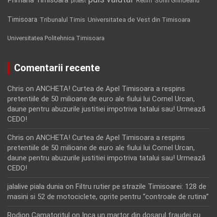
Retim
Sorin Grindeanu
protest
Timisoara
Tribunalul Timis
Universitatea de Vest din Timisoara
Universitatea Politehnica Timisoara
Comentarii recente
Chris
on
ANCHETA! Curtea de Apel Timisoara a respins
pretentiile de 50 milioane de euro ale fiului lui Cornel Urcan,
daune pentru abuzurile justitiei impotriva tatalui sau! Urmează
CEDO!
Chris
on
ANCHETA! Curtea de Apel Timisoara a respins
pretentiile de 50 milioane de euro ale fiului lui Cornel Urcan,
daune pentru abuzurile justitiei impotriva tatalui sau! Urmează
CEDO!
jalalive piala dunia
on
Filtru rutier pe strazile Timisoarei: 128 de
masini si 52 de motociclete, oprite pentru “controale de rutina”
Rodion Camatoritul
on
Inca un martor din dosarul fraudei cu