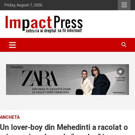
Skip
Friday, August 7, 2026
to
content
Pentru ca ai dreptul sa fii informat!
IMPACTPRESS
ANCHETA
Un lover-boy din Mehedinti a racolat o