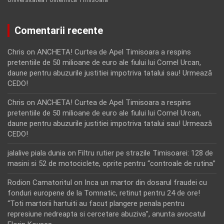
Comentarii recente
Chris
on
ANCHETA! Curtea de Apel Timisoara a respins
pretentiile de 50 milioane de euro ale fiului lui Cornel Urcan,
daune pentru abuzurile justitiei impotriva tatalui sau! Urmează
CEDO!
Chris
on
ANCHETA! Curtea de Apel Timisoara a respins
pretentiile de 50 milioane de euro ale fiului lui Cornel Urcan,
daune pentru abuzurile justitiei impotriva tatalui sau! Urmează
CEDO!
jalalive piala dunia
on
Filtru rutier pe strazile Timisoarei: 128 de
masini si 52 de motociclete, oprite pentru “controale de rutina”
Rodion Camatoritul
on
Inca un martor din dosarul fraudei cu
fonduri europene de la Tomnatic, retinut pentru 24 de ore!
“Toti martorii hartuiti au facut plangere penala pentru
represiune nedreapta si cercetare abuziva”, anunta avocatul