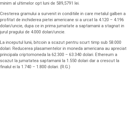
minim al ultimelor opt luni de 589,5791 lei.
Cresterea gramului a survenit in conditiile in care metalul galben a
profitat de inchiderea pietei americane si a urcat la 4.120 – 4.196
dolari/uncie, dupa ce in prima jumatate a saptamanii a stagnat in
jurul pragului de 4.000 dolari/uncie.
La inceputul lunii, bitcoin a scazut pentru scurt timp sub 58.000
dolari. Reducerea plasamentelor in moneda americana au apreciat
principala criptomoneda la 62.300 – 63.340 dolari. Ethereum a
scazut la jumatatea saptamanii la 1.550 dolari dar a crescut la
finalul ei la 1.740 – 1.800 dolari. (R.G.)