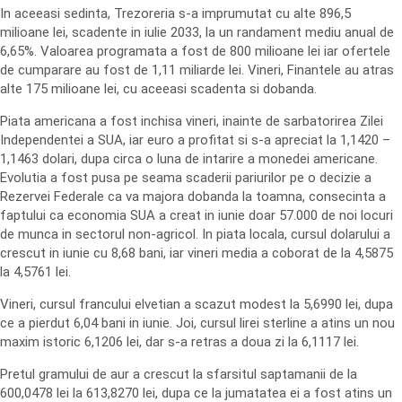
In aceeasi sedinta, Trezoreria s-a imprumutat cu alte 896,5
milioane lei, scadente in iulie 2033, la un randament mediu anual de
6,65%. Valoarea programata a fost de 800 milioane lei iar ofertele
de cumparare au fost de 1,11 miliarde lei. Vineri, Finantele au atras
alte 175 milioane lei, cu aceeasi scadenta si dobanda.
Piata americana a fost inchisa vineri, inainte de sarbatorirea Zilei
Independentei a SUA, iar euro a profitat si s-a apreciat la 1,1420 –
1,1463 dolari, dupa circa o luna de intarire a monedei americane.
Evolutia a fost pusa pe seama scaderii pariurilor pe o decizie a
Rezervei Federale ca va majora dobanda la toamna, consecinta a
faptului ca economia SUA a creat in iunie doar 57.000 de noi locuri
de munca in sectorul non-agricol. In piata locala, cursul dolarului a
crescut in iunie cu 8,68 bani, iar vineri media a coborat de la 4,5875
la 4,5761 lei.
Vineri, cursul francului elvetian a scazut modest la 5,6990 lei, dupa
ce a pierdut 6,04 bani in iunie. Joi, cursul lirei sterline a atins un nou
maxim istoric 6,1206 lei, dar s-a retras a doua zi la 6,1117 lei.
Pretul gramului de aur a crescut la sfarsitul saptamanii de la
600,0478 lei la 613,8270 lei, dupa ce la jumatatea ei a fost atins un