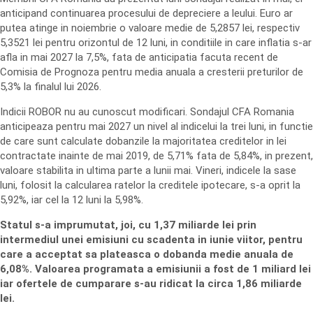
anticipand continuarea procesului de depreciere a leului. Euro ar
putea atinge in noiembrie o valoare medie de 5,2857 lei, respectiv
5,3521 lei pentru orizontul de 12 luni, in conditiile in care inflatia s-ar
afla in mai 2027 la 7,5%, fata de anticipatia facuta recent de
Comisia de Prognoza pentru media anuala a cresterii preturilor de
5,3% la finalul lui 2026.
Indicii ROBOR nu au cunoscut modificari. Sondajul CFA Romania
anticipeaza pentru mai 2027 un nivel al indicelui la trei luni, in functie
de care sunt calculate dobanzile la majoritatea creditelor in lei
contractate inainte de mai 2019, de 5,71% fata de 5,84%, in prezent,
valoare stabilita in ultima parte a lunii mai. Vineri, indicele la sase
luni, folosit la calcularea ratelor la creditele ipotecare, s-a oprit la
5,92%, iar cel la 12 luni la 5,98%.
Statul s-a imprumutat, joi, cu 1,37 miliarde lei prin
intermediul unei emisiuni cu scadenta in iunie viitor, pentru
care a acceptat sa plateasca o dobanda medie anuala de
6,08%. Valoarea programata a emisiunii a fost de 1 miliard lei
iar ofertele de cumparare s-au ridicat la circa 1,86 miliarde
lei.