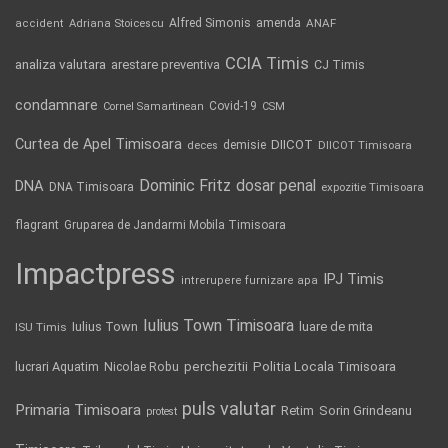
Alfred Simonis
amenda
ANAF
accident
Adriana Stoicescu
CCIA Timis
analiza valutara
arestare preventiva
CJ Timis
condamnare
Covid-19
Cornel Samartinean
CSM
Curtea de Apel Timisoara
DIICOT
demisie
deces
DIICOT Timisoara
Dominic Fritz
DNA
dosar penal
DNA Timisoara
expozitie Timisoara
flagrant
Gruparea de Jandarmi Mobila Timisoara
Impactpress
IPJ Timis
intrerupere furnizare apa
Iulius Town Timisoara
Iulius Town
luare de mita
ISU Timis
Politia Locala Timisoara
lucrari Aquatim
perchezitii
Nicolae Robu
puls valutar
Primaria Timisoara
Retim
Sorin Grindeanu
protest