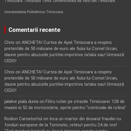
Timisoara
Tribunalul Timis
Universitatea de Vest din Timisoara
Universitatea Politehnica Timisoara
Comentarii recente
Chris
on
ANCHETA! Curtea de Apel Timisoara a respins
pretentiile de 50 milioane de euro ale fiului lui Cornel Urcan,
daune pentru abuzurile justitiei impotriva tatalui sau! Urmează
CEDO!
Chris
on
ANCHETA! Curtea de Apel Timisoara a respins
pretentiile de 50 milioane de euro ale fiului lui Cornel Urcan,
daune pentru abuzurile justitiei impotriva tatalui sau! Urmează
CEDO!
jalalive piala dunia
on
Filtru rutier pe strazile Timisoarei: 128 de
masini si 52 de motociclete, oprite pentru “controale de rutina”
Rodion Camatoritul
on
Inca un martor din dosarul fraudei cu
fonduri europene de la Tomnatic, retinut pentru 24 de ore!
“Toti martorii hartuiti au facut plangere penala pentru