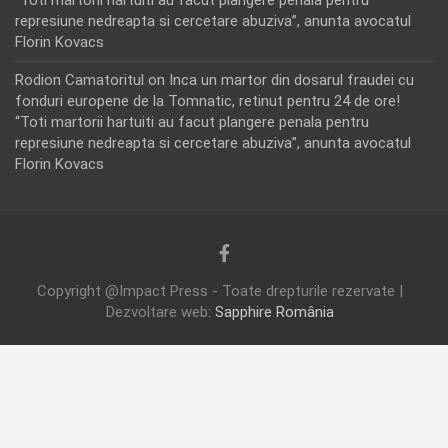
represiune nedreapta si cercetare abuziva”, anunta avocatul
Florin Kovacs
Rodion Camatoritul
on
Inca un martor din dosarul fraudei cu
fonduri europene de la Tomnatic, retinut pentru 24 de ore!
“Toti martorii hartuiti au facut plangere penala pentru
represiune nedreapta si cercetare abuziva”, anunta avocatul
Florin Kovacs
Copyright @Impact Press - Toate drepturile rezervate |
Dezvoltare web:
Sapphire România