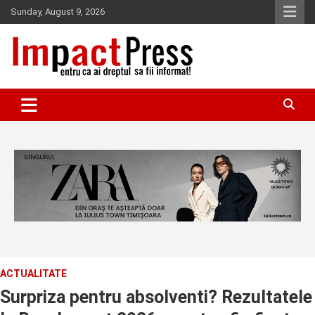
Skip
Sunday, August 9, 2026
to
content
Pentru ca ai dreptul sa fii informat!
IMPACTPRESS
ACTUALITATE
Surpriza pentru absolventi? Rezultatele