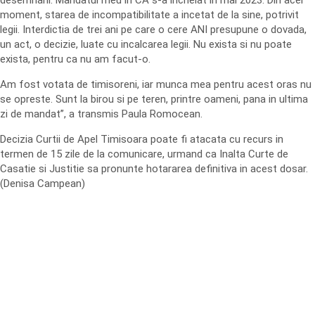
desemnarii. Mandatul meu in CA s-a incheiat in mai 2023. Din acel
moment, starea de incompatibilitate a incetat de la sine, potrivit
legii. Interdictia de trei ani pe care o cere ANI presupune o dovada,
un act, o decizie, luate cu incalcarea legii. Nu exista si nu poate
exista, pentru ca nu am facut-o.
Am fost votata de timisoreni, iar munca mea pentru acest oras nu
se opreste. Sunt la birou si pe teren, printre oameni, pana in ultima
zi de mandat”, a transmis Paula Romocean.
Decizia Curtii de Apel Timisoara poate fi atacata cu recurs in
termen de 15 zile de la comunicare, urmand ca Inalta Curte de
Casatie si Justitie sa pronunte hotararea definitiva in acest dosar.
(Denisa Campean)