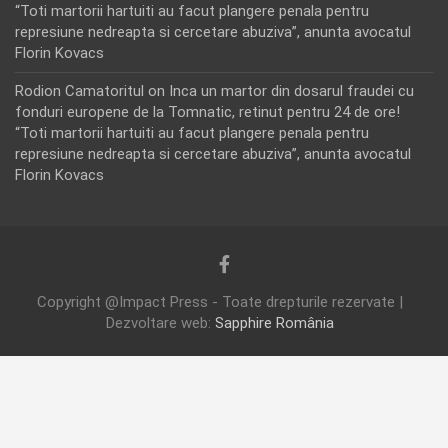
“Toti martorii hartuiti au facut plangere penala pentru
represiune nedreapta si cercetare abuziva”, anunta avocatul
Florin Kovacs
Rodion Camatoritul
on
Inca un martor din dosarul fraudei cu
fonduri europene de la Tomnatic, retinut pentru 24 de ore!
“Toti martorii hartuiti au facut plangere penala pentru
represiune nedreapta si cercetare abuziva”, anunta avocatul
Florin Kovacs
Copyright @Impact Press - Toate drepturile rezervate |
Dezvoltare web:
Sapphire România