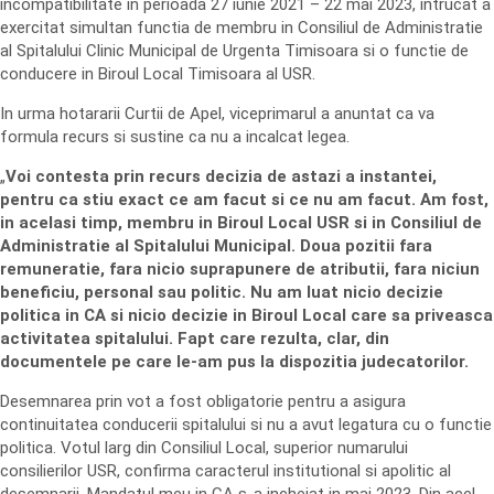
incompatibilitate in perioada 27 iunie 2021 – 22 mai 2023, intrucat a
exercitat simultan functia de membru in Consiliul de Administratie
al Spitalului Clinic Municipal de Urgenta Timisoara si o functie de
conducere in Biroul Local Timisoara al USR.
In urma hotararii Curtii de Apel, viceprimarul a anuntat ca va
formula recurs si sustine ca nu a incalcat legea.
„
Voi contesta prin recurs decizia de astazi a instantei,
pentru ca stiu exact ce am facut si ce nu am facut. Am fost,
in acelasi timp, membru in Biroul Local USR si in Consiliul de
Administratie al Spitalului Municipal. Doua pozitii fara
remuneratie, fara nicio suprapunere de atributii, fara niciun
beneficiu, personal sau politic. Nu am luat nicio decizie
politica in CA si nicio decizie in Biroul Local care sa priveasca
activitatea spitalului. Fapt care rezulta, clar, din
documentele pe care le-am pus la dispozitia judecatorilor.
Desemnarea prin vot a fost obligatorie pentru a asigura
continuitatea conducerii spitalului si nu a avut legatura cu o functie
politica. Votul larg din Consiliul Local, superior numarului
consilierilor USR, confirma caracterul institutional si apolitic al