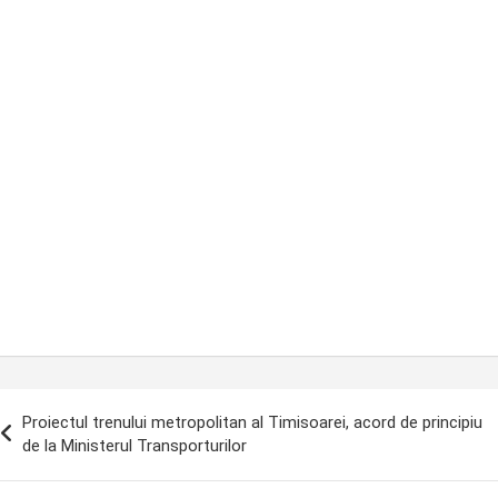
ost
Proiectul trenului metropolitan al Timisoarei, acord de principiu
avigation
de la Ministerul Transporturilor