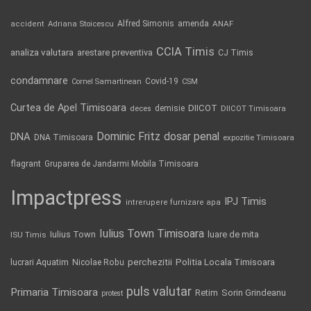
Alfred Simonis
amenda
ANAF
accident
Adriana Stoicescu
CCIA Timis
analiza valutara
arestare preventiva
CJ Timis
condamnare
Covid-19
Cornel Samartinean
CSM
Curtea de Apel Timisoara
DIICOT
demisie
deces
DIICOT Timisoara
Dominic Fritz
DNA
dosar penal
DNA Timisoara
expozitie Timisoara
flagrant
Gruparea de Jandarmi Mobila Timisoara
Impactpress
IPJ Timis
intrerupere furnizare apa
Iulius Town Timisoara
Iulius Town
luare de mita
ISU Timis
Politia Locala Timisoara
lucrari Aquatim
perchezitii
Nicolae Robu
puls valutar
Primaria Timisoara
Retim
Sorin Grindeanu
protest