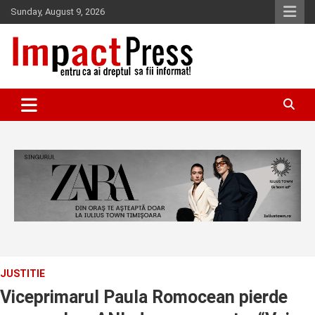
Skip
Sunday, August 9, 2026
to
content
Pentru ca ai dreptul sa fii informat!
IMPACTPRESS
JUSTITIE
Viceprimarul Paula Romocean pierde