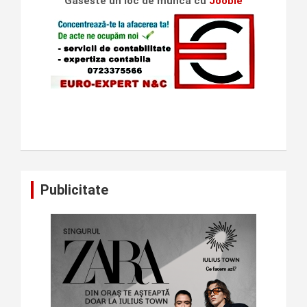
Gaseste un loc de munca cu
Jooble
Publicitate