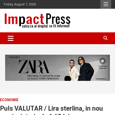
Skip
Friday, August 7, 2026
to
content
Pentru ca ai dreptul sa fii informat!
IMPACTPRESS
ECONOMIE
Puls VALUTAR / Lira sterlina, in nou