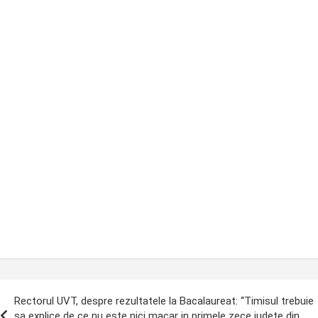
ost
Rectorul UVT, despre rezultatele la Bacalaureat: “Timisul trebuie
avigation
sa explice de ce nu este nici macar in primele zece judete din