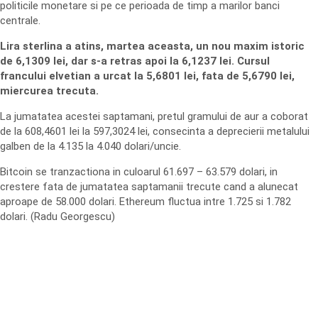
politicile monetare si pe ce perioada de timp a marilor banci
centrale.
Lira sterlina a atins, martea aceasta, un nou maxim istoric
de 6,1309 lei, dar s-a retras apoi la 6,1237 lei. Cursul
francului elvetian a urcat la 5,6801 lei, fata de 5,6790 lei,
miercurea trecuta.
La jumatatea acestei saptamani, pretul gramului de aur a coborat
de la 608,4601 lei la 597,3024 lei, consecinta a deprecierii metalului
galben de la 4.135 la 4.040 dolari/uncie.
Bitcoin se tranzactiona in culoarul 61.697 – 63.579 dolari, in
crestere fata de jumatatea saptamanii trecute cand a alunecat
aproape de 58.000 dolari. Ethereum fluctua intre 1.725 si 1.782
dolari. (Radu Georgescu)