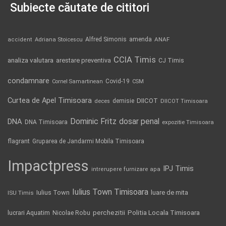
Subiecte căutate de cititori
Alfred Simonis
amenda
ANAF
accident
Adriana Stoicescu
CCIA Timis
analiza valutara
arestare preventiva
CJ Timis
condamnare
Covid-19
Cornel Samartinean
CSM
Curtea de Apel Timisoara
DIICOT
demisie
deces
DIICOT Timisoara
Dominic Fritz
DNA
dosar penal
DNA Timisoara
expozitie Timisoara
flagrant
Gruparea de Jandarmi Mobila Timisoara
Impactpress
IPJ Timis
intrerupere furnizare apa
Iulius Town Timisoara
Iulius Town
luare de mita
ISU Timis
Politia Locala Timisoara
lucrari Aquatim
perchezitii
Nicolae Robu