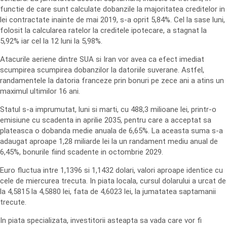
functie de care sunt calculate dobanzile la majoritatea creditelor in
lei contractate inainte de mai 2019, s-a oprit 5,84%. Cel la sase luni,
folosit la calcularea ratelor la creditele ipotecare, a stagnat la
5,92% iar cel la 12 luni la 5,98%.
Atacurile aeriene dintre SUA si Iran vor avea ca efect imediat
scumpirea scumpirea dobanzilor la datoriile suverane. Astfel,
randamentele la datoria franceze prin bonuri pe zece ani a atins un
maximul ultimilor 16 ani.
Statul s-a imprumutat, luni si marti, cu 488,3 milioane lei, printr-o
emisiune cu scadenta in aprilie 2035, pentru care a acceptat sa
plateasca o dobanda medie anuala de 6,65%. La aceasta suma s-a
adaugat aproape 1,28 miliarde lei la un randament mediu anual de
6,45%, bonurile fiind scadente in octombrie 2029.
Euro fluctua intre 1,1396 si 1,1432 dolari, valori aproape identice cu
cele de miercurea trecuta. In piata locala, cursul dolarului a urcat de
la 4,5815 la 4,5880 lei, fata de 4,6023 lei, la jumatatea saptamanii
trecute.
In piata specializata, investitorii asteapta sa vada care vor fi