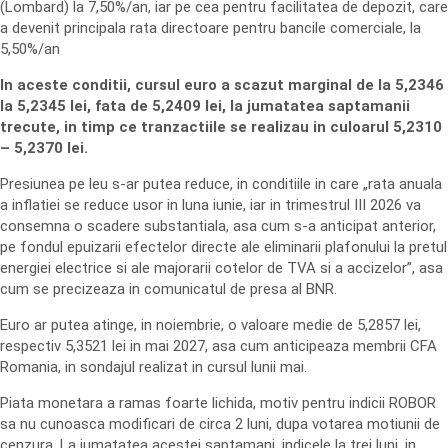
(Lombard) la 7,50%/an, iar pe cea pentru facilitatea de depozit, care
a devenit principala rata directoare pentru bancile comerciale, la
5,50%/an
In aceste conditii, cursul euro a scazut marginal de la 5,2346
la 5,2345 lei, fata de 5,2409 lei, la jumatatea saptamanii
trecute, in timp ce tranzactiile se realizau in culoarul 5,2310
– 5,2370 lei.
Presiunea pe leu s-ar putea reduce, in conditiile in care „rata anuala
a inflatiei se reduce usor in luna iunie, iar in trimestrul III 2026 va
consemna o scadere substantiala, asa cum s-a anticipat anterior,
pe fondul epuizarii efectelor directe ale eliminarii plafonului la pretul
energiei electrice si ale majorarii cotelor de TVA si a accizelor”, asa
cum se precizeaza in comunicatul de presa al BNR.
Euro ar putea atinge, in noiembrie, o valoare medie de 5,2857 lei,
respectiv 5,3521 lei in mai 2027, asa cum anticipeaza membrii CFA
Romania, in sondajul realizat in cursul lunii mai.
Piata monetara a ramas foarte lichida, motiv pentru indicii ROBOR
sa nu cunoasca modificari de circa 2 luni, dupa votarea motiunii de
cenzura. La jumatatea acestei saptamani, indicele la trei luni, in