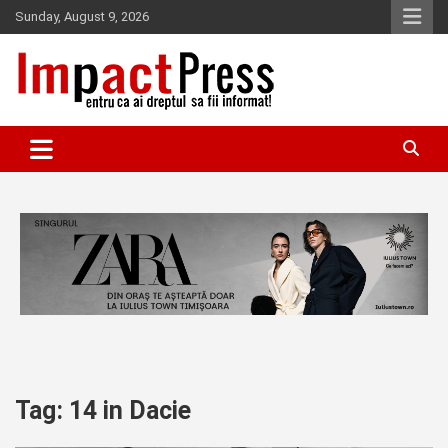
Skip
Sunday, August 9, 2026
to
content
Pentru ca ai dreptul sa fii informat!
IMPACTPRESS
Tag:
14 in Dacie