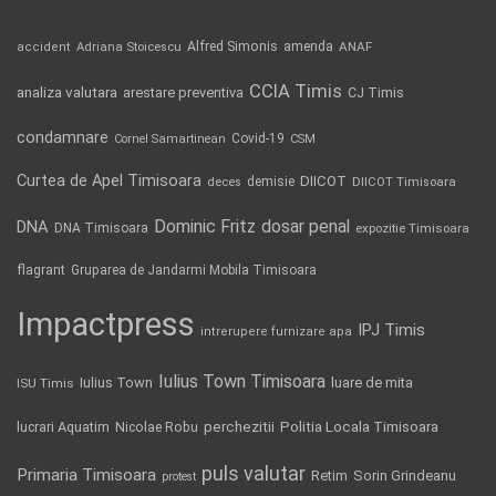
Alfred Simonis
amenda
ANAF
accident
Adriana Stoicescu
CCIA Timis
analiza valutara
arestare preventiva
CJ Timis
condamnare
Covid-19
Cornel Samartinean
CSM
Curtea de Apel Timisoara
DIICOT
demisie
deces
DIICOT Timisoara
Dominic Fritz
DNA
dosar penal
DNA Timisoara
expozitie Timisoara
flagrant
Gruparea de Jandarmi Mobila Timisoara
Impactpress
IPJ Timis
intrerupere furnizare apa
Iulius Town Timisoara
Iulius Town
luare de mita
ISU Timis
Politia Locala Timisoara
lucrari Aquatim
perchezitii
Nicolae Robu
puls valutar
Primaria Timisoara
Retim
Sorin Grindeanu
protest