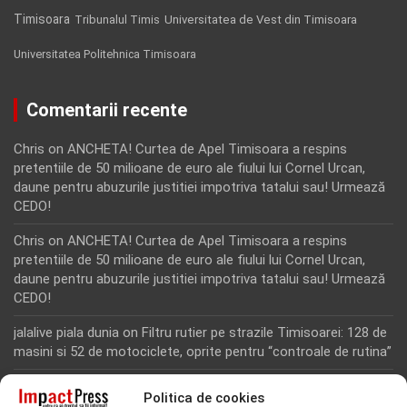
Timisoara
Tribunalul Timis
Universitatea de Vest din Timisoara
Universitatea Politehnica Timisoara
Comentarii recente
Chris
on
ANCHETA! Curtea de Apel Timisoara a respins
pretentiile de 50 milioane de euro ale fiului lui Cornel Urcan,
daune pentru abuzurile justitiei impotriva tatalui sau! Urmează
CEDO!
Chris
on
ANCHETA! Curtea de Apel Timisoara a respins
pretentiile de 50 milioane de euro ale fiului lui Cornel Urcan,
daune pentru abuzurile justitiei impotriva tatalui sau! Urmează
CEDO!
jalalive piala dunia
on
Filtru rutier pe strazile Timisoarei: 128 de
masini si 52 de motociclete, oprite pentru “controale de rutina”
Rodion Camatoritul
on
Inca un martor din dosarul fraudei cu
Politica de cookies
fonduri europene de la Tomnatic, retinut pentru 24 de ore!