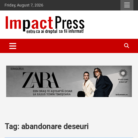
Skip
Friday, August 7, 2026
to
content
Pentru ca ai dreptul sa fii informat!
IMPACTPRESS
Tag:
abandonare deseuri