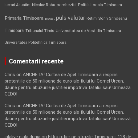
Politia Locala Timisoara
lucrari Aquatim
perchezitii
Nicolae Robu
puls valutar
Primaria Timisoara
Retim
Sorin Grindeanu
protest
Timisoara
Tribunalul Timis
Universitatea de Vest din Timisoara
Universitatea Politehnica Timisoara
Comentarii recente
Chris
on
ANCHETA! Curtea de Apel Timisoara a respins
pretentiile de 50 milioane de euro ale fiului lui Cornel Urcan,
daune pentru abuzurile justitiei impotriva tatalui sau! Urmează
CEDO!
Chris
on
ANCHETA! Curtea de Apel Timisoara a respins
pretentiile de 50 milioane de euro ale fiului lui Cornel Urcan,
daune pentru abuzurile justitiei impotriva tatalui sau! Urmează
CEDO!
jalalive piala dunia
on
Filtru rutier pe strazile Timisoarei: 128 de