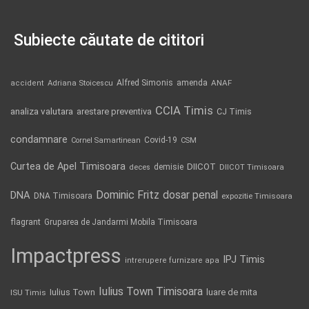
Subiecte căutate de cititori
Alfred Simonis
amenda
ANAF
accident
Adriana Stoicescu
CCIA Timis
analiza valutara
arestare preventiva
CJ Timis
condamnare
Covid-19
Cornel Samartinean
CSM
Curtea de Apel Timisoara
DIICOT
demisie
deces
DIICOT Timisoara
Dominic Fritz
DNA
dosar penal
DNA Timisoara
expozitie Timisoara
flagrant
Gruparea de Jandarmi Mobila Timisoara
Impactpress
IPJ Timis
intrerupere furnizare apa
Iulius Town Timisoara
Iulius Town
luare de mita
ISU Timis