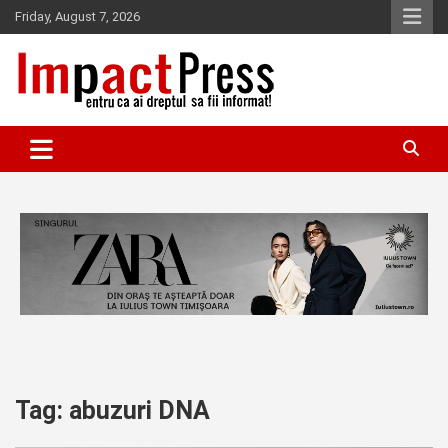
Skip
Friday, August 7, 2026
to
content
Pentru ca ai dreptul sa fii informat!
IMPACTPRESS
Tag:
abuzuri DNA