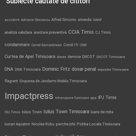
Subiecte căutate de cititori
Alfred Simonis
amenda
ANAF
accident
Adriana Stoicescu
CCIA Timis
analiza valutara
arestare preventiva
CJ Timis
condamnare
Covid-19
Cornel Samartinean
CSM
Curtea de Apel Timisoara
DIICOT
demisie
deces
DIICOT Timisoara
Dominic Fritz
DNA
dosar penal
DNA Timisoara
expozitie Timisoara
flagrant
Gruparea de Jandarmi Mobila Timisoara
Impactpress
IPJ Timis
intrerupere furnizare apa
Iulius Town Timisoara
Iulius Town
luare de mita
ISU Timis
Politia Locala Timisoara
lucrari Aquatim
perchezitii
Nicolae Robu