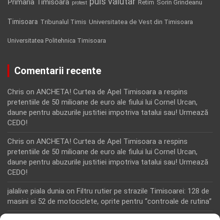
puls valutar
Primaria Timisoara
Retim
Sorin Grindeanu
protest
Timisoara
Tribunalul Timis
Universitatea de Vest din Timisoara
Universitatea Politehnica Timisoara
Comentarii recente
Chris
on
ANCHETA! Curtea de Apel Timisoara a respins
pretentiile de 50 milioane de euro ale fiului lui Cornel Urcan,
daune pentru abuzurile justitiei impotriva tatalui sau! Urmează
CEDO!
Chris
on
ANCHETA! Curtea de Apel Timisoara a respins
pretentiile de 50 milioane de euro ale fiului lui Cornel Urcan,
daune pentru abuzurile justitiei impotriva tatalui sau! Urmează
CEDO!
jalalive piala dunia
on
Filtru rutier pe strazile Timisoarei: 128 de
masini si 52 de motociclete, oprite pentru “controale de rutina”