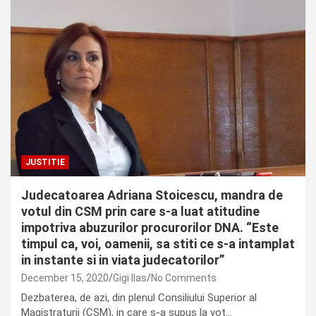
JUSTITIE
Judecatoarea Adriana Stoicescu, mandra de
votul din CSM prin care s-a luat atitudine
impotriva abuzurilor procurorilor DNA. “Este
timpul ca, voi, oamenii, sa stiti ce s-a intamplat
in instante si in viata judecatorilor”
December 15, 2020
Gigi Ilas
No Comments
Dezbaterea, de azi, din plenul Consiliului Superior al
Magistraturii (CSM), in care s-a supus la vot…