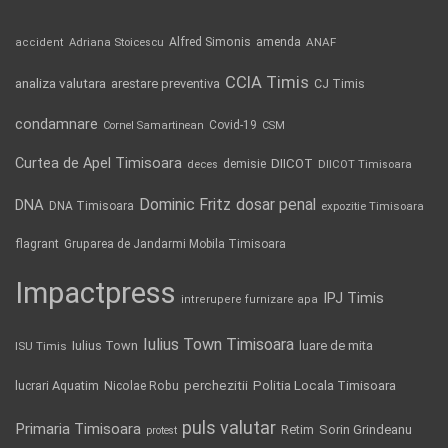
Alfred Simonis
amenda
ANAF
accident
Adriana Stoicescu
CCIA Timis
analiza valutara
arestare preventiva
CJ Timis
condamnare
Covid-19
Cornel Samartinean
CSM
Curtea de Apel Timisoara
DIICOT
demisie
deces
DIICOT Timisoara
Dominic Fritz
DNA
dosar penal
DNA Timisoara
expozitie Timisoara
flagrant
Gruparea de Jandarmi Mobila Timisoara
Impactpress
IPJ Timis
intrerupere furnizare apa
Iulius Town Timisoara
Iulius Town
luare de mita
ISU Timis
Politia Locala Timisoara
lucrari Aquatim
perchezitii
Nicolae Robu
puls valutar
Primaria Timisoara
Retim
Sorin Grindeanu
protest