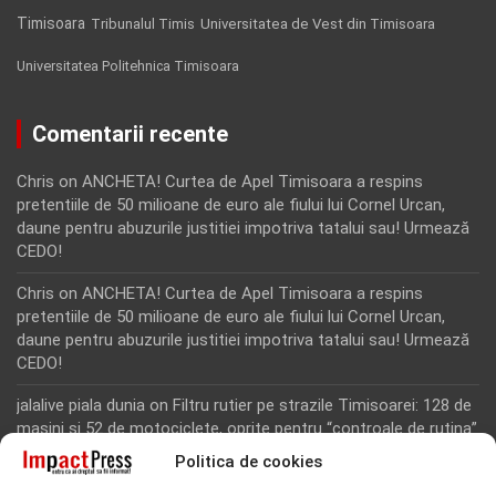
Timisoara
Tribunalul Timis
Universitatea de Vest din Timisoara
Universitatea Politehnica Timisoara
Comentarii recente
Chris
on
ANCHETA! Curtea de Apel Timisoara a respins
pretentiile de 50 milioane de euro ale fiului lui Cornel Urcan,
daune pentru abuzurile justitiei impotriva tatalui sau! Urmează
CEDO!
Chris
on
ANCHETA! Curtea de Apel Timisoara a respins
pretentiile de 50 milioane de euro ale fiului lui Cornel Urcan,
daune pentru abuzurile justitiei impotriva tatalui sau! Urmează
CEDO!
jalalive piala dunia
on
Filtru rutier pe strazile Timisoarei: 128 de
masini si 52 de motociclete, oprite pentru “controale de rutina”
Politica de cookies
Rodion Camatoritul
on
Inca un martor din dosarul fraudei cu
fonduri europene de la Tomnatic, retinut pentru 24 de ore!