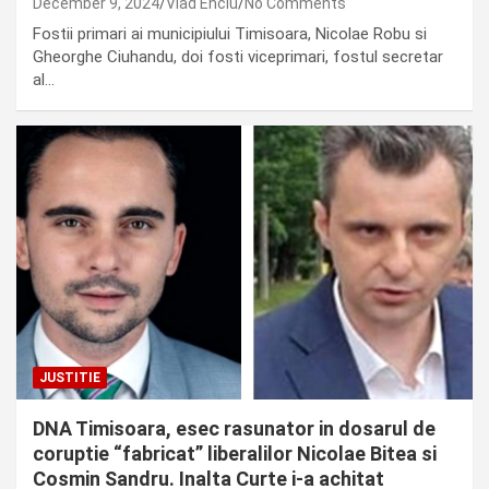
December 9, 2024
Vlad Enciu
No Comments
Fostii primari ai municipiului Timisoara, Nicolae Robu si
Gheorghe Ciuhandu, doi fosti viceprimari, fostul secretar
al…
JUSTITIE
DNA Timisoara, esec rasunator in dosarul de
coruptie “fabricat” liberalilor Nicolae Bitea si
Cosmin Sandru. Inalta Curte i-a achitat