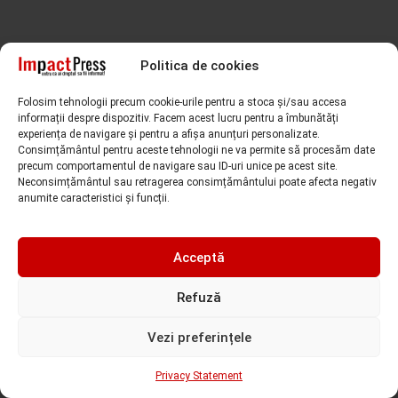
Politica de cookies
Folosim tehnologii precum cookie-urile pentru a stoca și/sau accesa
informații despre dispozitiv. Facem acest lucru pentru a îmbunătăți
experiența de navigare și pentru a afișa anunțuri personalizate.
Consimțământul pentru aceste tehnologii ne va permite să procesăm date
precum comportamentul de navigare sau ID-uri unice pe acest site.
Faceți clic pe „Sunt de acord” pentru a activa Facebook
Neconsimțământul sau retragerea consimțământului poate afecta negativ
Sunt de acord!
anumite caracteristici și funcții.
Acceptă
Refuză
Vezi preferințele
Privacy Statement