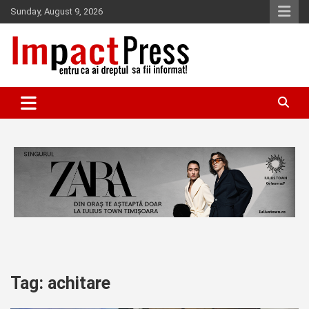
Skip
Sunday, August 9, 2026
to
content
Pentru ca ai dreptul sa fii informat!
IMPACTPRESS
Tag:
achitare