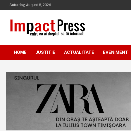
Skip
Saturday, August 8, 2026
to
content
Pentru ca ai dreptul sa fii informat!
IMPACTPRESS
HOME
JUSTITIE
ACTUALITATE
EVENIMENT