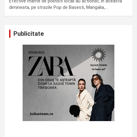
Efective marite de politisti locali au actionat, in aceasta
dimineata, pe strazile Pop de Basesti, Mangalia,…
Publicitate