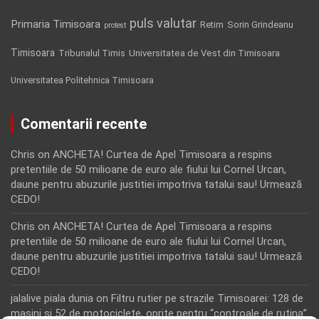
puls valutar
Primaria Timisoara
Retim
Sorin Grindeanu
protest
Timisoara
Tribunalul Timis
Universitatea de Vest din Timisoara
Universitatea Politehnica Timisoara
Comentarii recente
Chris
on
ANCHETA! Curtea de Apel Timisoara a respins
pretentiile de 50 milioane de euro ale fiului lui Cornel Urcan,
daune pentru abuzurile justitiei impotriva tatalui sau! Urmează
CEDO!
Chris
on
ANCHETA! Curtea de Apel Timisoara a respins
pretentiile de 50 milioane de euro ale fiului lui Cornel Urcan,
daune pentru abuzurile justitiei impotriva tatalui sau! Urmează
CEDO!
jalalive piala dunia
on
Filtru rutier pe strazile Timisoarei: 128 de
masini si 52 de motociclete, oprite pentru “controale de rutina”