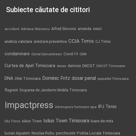
Subiecte căutate de cititori
Alfred Simonis
amenda
ANAF
accident
Adriana Stoicescu
CCIA Timis
analiza valutara
arestare preventiva
CJ Timis
condamnare
Covid-19
Cornel Samartinean
CSM
Curtea de Apel Timisoara
DIICOT
demisie
deces
DIICOT Timisoara
Dominic Fritz
DNA
dosar penal
DNA Timisoara
expozitie Timisoara
flagrant
Gruparea de Jandarmi Mobila Timisoara
Impactpress
IPJ Timis
intrerupere furnizare apa
Iulius Town Timisoara
Iulius Town
luare de mita
ISU Timis
Politia Locala Timisoara
lucrari Aquatim
perchezitii
Nicolae Robu