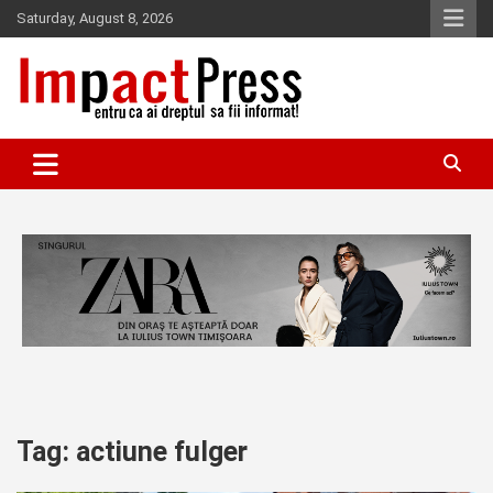
Skip
Saturday, August 8, 2026
to
content
Pentru ca ai dreptul sa fii informat!
IMPACTPRESS
Tag:
actiune fulger