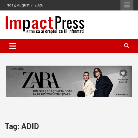
Skip
Friday, August 7, 2026
to
content
Pentru ca ai dreptul sa fii informat!
IMPACTPRESS
Tag:
ADID