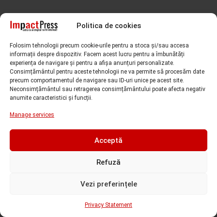
Politica de cookies
Folosim tehnologii precum cookie-urile pentru a stoca și/sau accesa
informații despre dispozitiv. Facem acest lucru pentru a îmbunătăți
experiența de navigare și pentru a afișa anunțuri personalizate.
Subiecte căutate de cititori
Consimțământul pentru aceste tehnologii ne va permite să procesăm date
precum comportamentul de navigare sau ID-uri unice pe acest site.
Neconsimțământul sau retragerea consimțământului poate afecta negativ
anumite caracteristici și funcții.
Alfred Simonis
amenda
ANAF
accident
Adriana Stoicescu
Manage services
CCIA Timis
analiza valutara
arestare preventiva
CJ Timis
Acceptă
condamnare
Covid-19
Cornel Samartinean
CSM
Refuză
Curtea de Apel Timisoara
DIICOT
demisie
deces
DIICOT Timisoara
Dominic Fritz
DNA
dosar penal
Vezi preferințele
DNA Timisoara
expozitie Timisoara
flagrant
Gruparea de Jandarmi Mobila Timisoara
Privacy Statement