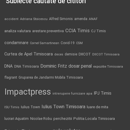
Subiecte căutate de cititori
Alfred Simonis
amenda
ANAF
accident
Adriana Stoicescu
CCIA Timis
analiza valutara
arestare preventiva
CJ Timis
condamnare
Covid-19
Cornel Samartinean
CSM
Curtea de Apel Timisoara
DIICOT
demisie
deces
DIICOT Timisoara
Dominic Fritz
DNA
dosar penal
DNA Timisoara
expozitie Timisoara
flagrant
Gruparea de Jandarmi Mobila Timisoara
Impactpress
IPJ Timis
intrerupere furnizare apa
Iulius Town Timisoara
Iulius Town
luare de mita
ISU Timis
Politia Locala Timisoara
lucrari Aquatim
perchezitii
Nicolae Robu