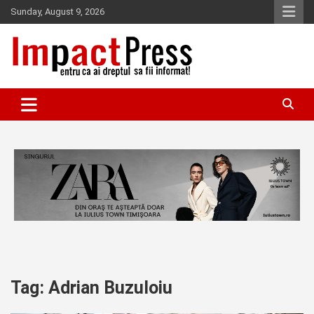
Skip
Sunday, August 9, 2026
to
content
Pentru ca ai dreptul sa fii informat!
IMPACTPRESS
Tag:
Adrian Buzuloiu