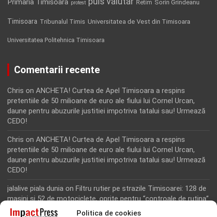
puls valutar
Primaria Timisoara
Retim
Sorin Grindeanu
protest
Timisoara
Tribunalul Timis
Universitatea de Vest din Timisoara
Universitatea Politehnica Timisoara
Comentarii recente
Chris
on
ANCHETA! Curtea de Apel Timisoara a respins
pretentiile de 50 milioane de euro ale fiului lui Cornel Urcan,
daune pentru abuzurile justitiei impotriva tatalui sau! Urmează
CEDO!
Chris
on
ANCHETA! Curtea de Apel Timisoara a respins
pretentiile de 50 milioane de euro ale fiului lui Cornel Urcan,
daune pentru abuzurile justitiei impotriva tatalui sau! Urmează
CEDO!
jalalive piala dunia
on
Filtru rutier pe strazile Timisoarei: 128 de
masini si 52 de motociclete, oprite pentru “controale de rutina”
Politica de cookies