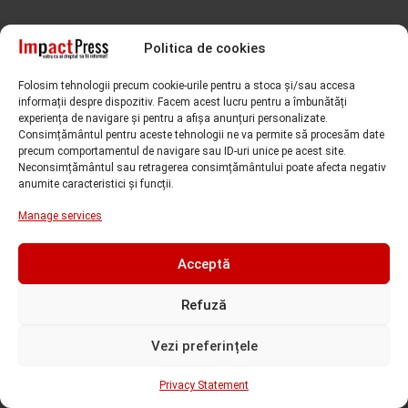
Politica de cookies
Folosim tehnologii precum cookie-urile pentru a stoca și/sau accesa
informații despre dispozitiv. Facem acest lucru pentru a îmbunătăți
experiența de navigare și pentru a afișa anunțuri personalizate.
Consimțământul pentru aceste tehnologii ne va permite să procesăm date
precum comportamentul de navigare sau ID-uri unice pe acest site.
Neconsimțământul sau retragerea consimțământului poate afecta negativ
anumite caracteristici și funcții.
Subiecte căutate de cititori
Manage services
Alfred Simonis
amenda
ANAF
accident
Adriana Stoicescu
Acceptă
CCIA Timis
analiza valutara
arestare preventiva
CJ Timis
Refuză
condamnare
Covid-19
Cornel Samartinean
CSM
Vezi preferințele
Curtea de Apel Timisoara
DIICOT
demisie
deces
DIICOT Timisoara
Privacy Statement
Dominic Fritz
DNA
dosar penal
DNA Timisoara
expozitie Timisoara