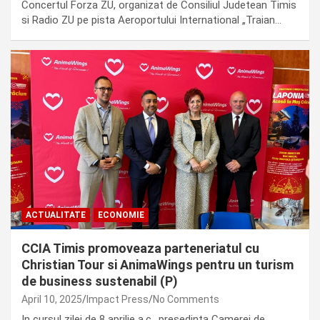
Concertul Forza ZU, organizat de Consiliul Judetean Timis
si Radio ZU pe pista Aeroportului International „Traian…
ACTUALITATE
ECONOMIE
CCIA Timis promoveaza parteneriatul cu
Christian Tour si AnimaWings pentru un turism
de business sustenabil (P)
April 10, 2025
Impact Press
No Comments
In cursul zilei de 8 aprilie a.c., presedinta Camerei de