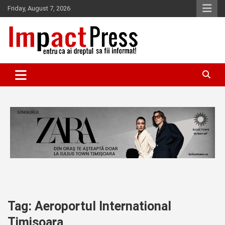
Skip
Friday, August 7, 2026
to
content
Pentru ca ai dreptul sa fii informat!
IMPACTPRESS
Tag:
Aeroportul International
Timisoara