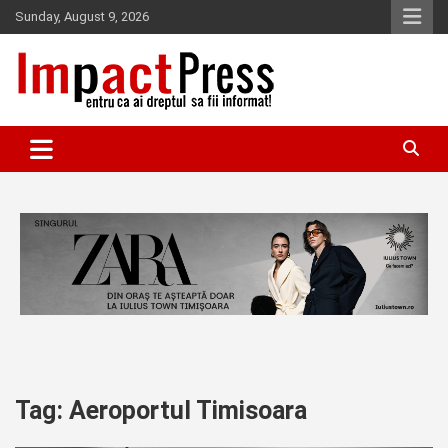
Skip
Sunday, August 9, 2026
to
content
Pentru ca ai dreptul sa fii informat!
IMPACTPRESS
Tag:
Aeroportul Timisoara