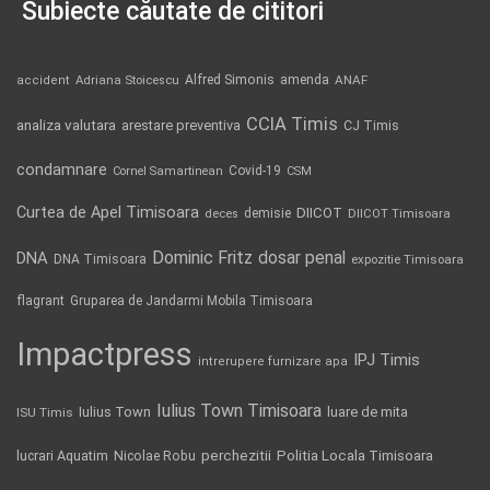
Subiecte căutate de cititori
Alfred Simonis
amenda
ANAF
accident
Adriana Stoicescu
CCIA Timis
analiza valutara
arestare preventiva
CJ Timis
condamnare
Covid-19
Cornel Samartinean
CSM
Curtea de Apel Timisoara
DIICOT
demisie
deces
DIICOT Timisoara
Dominic Fritz
DNA
dosar penal
DNA Timisoara
expozitie Timisoara
flagrant
Gruparea de Jandarmi Mobila Timisoara
Impactpress
IPJ Timis
intrerupere furnizare apa
Iulius Town Timisoara
Iulius Town
luare de mita
ISU Timis
Politia Locala Timisoara
lucrari Aquatim
perchezitii
Nicolae Robu