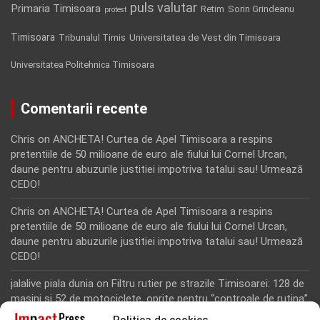
puls valutar
Primaria Timisoara
Retim
Sorin Grindeanu
protest
Timisoara
Tribunalul Timis
Universitatea de Vest din Timisoara
Universitatea Politehnica Timisoara
Comentarii recente
Chris
on
ANCHETA! Curtea de Apel Timisoara a respins
pretentiile de 50 milioane de euro ale fiului lui Cornel Urcan,
daune pentru abuzurile justitiei impotriva tatalui sau! Urmează
CEDO!
Chris
on
ANCHETA! Curtea de Apel Timisoara a respins
pretentiile de 50 milioane de euro ale fiului lui Cornel Urcan,
daune pentru abuzurile justitiei impotriva tatalui sau! Urmează
CEDO!
jalalive piala dunia
on
Filtru rutier pe strazile Timisoarei: 128 de
masini si 52 de motociclete, oprite pentru “controale de rutina”