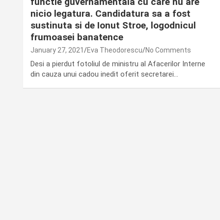
functie guvernamentala cu care nu are
nicio legatura. Candidatura sa a fost
sustinuta si de Ionut Stroe, logodnicul
frumoasei banatence
January 27, 2021
Eva Theodorescu
No Comments
Desi a pierdut fotoliul de ministru al Afacerilor Interne
din cauza unui cadou inedit oferit secretarei…