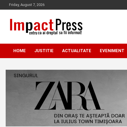
Skip
Friday, August 7, 2026
to
content
Pentru ca ai dreptul sa fii informat!
IMPACTPRESS
HOME
JUSTITIE
ACTUALITATE
EVENIMENT