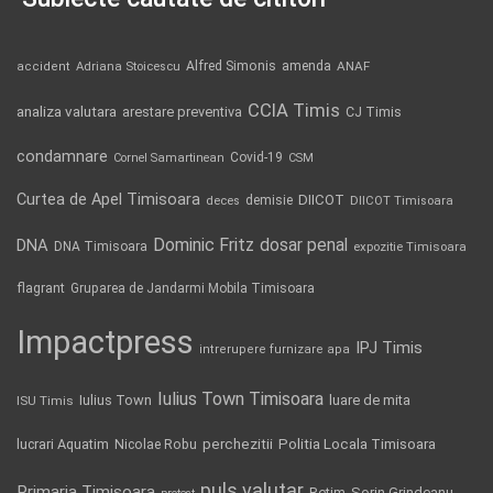
Alfred Simonis
amenda
ANAF
accident
Adriana Stoicescu
CCIA Timis
analiza valutara
arestare preventiva
CJ Timis
condamnare
Covid-19
Cornel Samartinean
CSM
Curtea de Apel Timisoara
DIICOT
demisie
deces
DIICOT Timisoara
Dominic Fritz
DNA
dosar penal
DNA Timisoara
expozitie Timisoara
flagrant
Gruparea de Jandarmi Mobila Timisoara
Impactpress
IPJ Timis
intrerupere furnizare apa
Iulius Town Timisoara
Iulius Town
luare de mita
ISU Timis
Politia Locala Timisoara
lucrari Aquatim
perchezitii
Nicolae Robu
puls valutar
Primaria Timisoara
Retim
Sorin Grindeanu