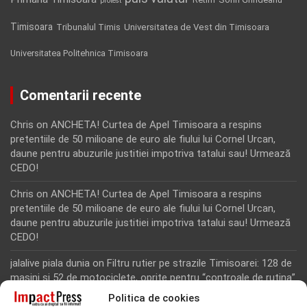
protest
Timisoara
Tribunalul Timis
Universitatea de Vest din Timisoara
Universitatea Politehnica Timisoara
Comentarii recente
Chris
on
ANCHETA! Curtea de Apel Timisoara a respins
pretentiile de 50 milioane de euro ale fiului lui Cornel Urcan,
daune pentru abuzurile justitiei impotriva tatalui sau! Urmează
CEDO!
Chris
on
ANCHETA! Curtea de Apel Timisoara a respins
pretentiile de 50 milioane de euro ale fiului lui Cornel Urcan,
daune pentru abuzurile justitiei impotriva tatalui sau! Urmează
CEDO!
jalalive piala dunia
on
Filtru rutier pe strazile Timisoarei: 128 de
masini si 52 de motociclete, oprite pentru “controale de rutina”
Politica de cookies
Rodion Camatoritul
on
Inca un martor din dosarul fraudei cu