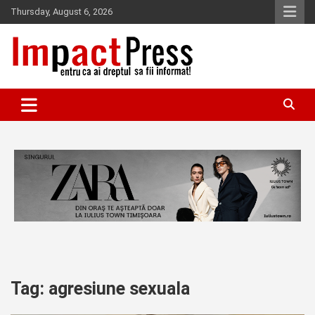
Skip
Thursday, August 6, 2026
to
content
Pentru ca ai dreptul sa fii informat!
IMPACTPRESS
Tag:
agresiune sexuala