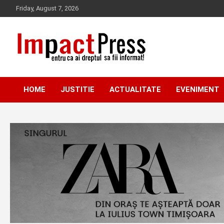
Skip
Friday, August 7, 2026
to
content
Pentru ca ai dreptul sa fii informat!
IMPACTPRESS
HOME
JUSTITIE
ACTUALITATE
EVENIMENT