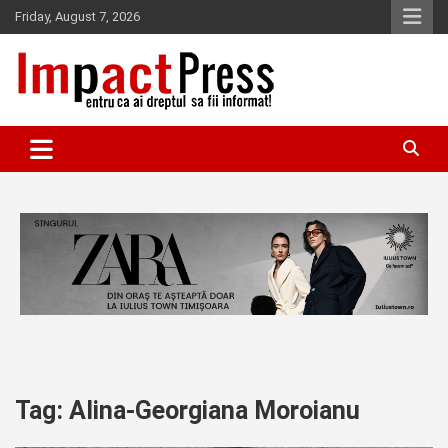
Skip
Friday, August 7, 2026
to
content
Pentru ca ai dreptul sa fii informat!
IMPACTPRESS
Tag:
Alina-Georgiana Moroianu