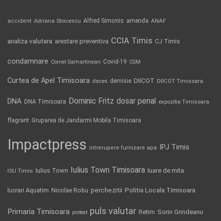
Alfred Simonis
amenda
ANAF
accident
Adriana Stoicescu
CCIA Timis
analiza valutara
arestare preventiva
CJ Timis
condamnare
Covid-19
Cornel Samartinean
CSM
Curtea de Apel Timisoara
DIICOT
demisie
deces
DIICOT Timisoara
Dominic Fritz
DNA
dosar penal
DNA Timisoara
expozitie Timisoara
flagrant
Gruparea de Jandarmi Mobila Timisoara
Impactpress
IPJ Timis
intrerupere furnizare apa
Iulius Town Timisoara
Iulius Town
luare de mita
ISU Timis
Politia Locala Timisoara
lucrari Aquatim
perchezitii
Nicolae Robu
puls valutar
Primaria Timisoara
Retim
Sorin Grindeanu
protest