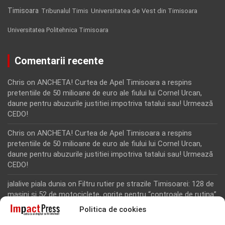
Timisoara
Tribunalul Timis
Universitatea de Vest din Timisoara
Universitatea Politehnica Timisoara
Comentarii recente
Chris
on
ANCHETA! Curtea de Apel Timisoara a respins
pretentiile de 50 milioane de euro ale fiului lui Cornel Urcan,
daune pentru abuzurile justitiei impotriva tatalui sau! Urmează
CEDO!
Chris
on
ANCHETA! Curtea de Apel Timisoara a respins
pretentiile de 50 milioane de euro ale fiului lui Cornel Urcan,
daune pentru abuzurile justitiei impotriva tatalui sau! Urmează
CEDO!
jalalive piala dunia
on
Filtru rutier pe strazile Timisoarei: 128 de
masini si 52 de motociclete, oprite pentru “controale de rutina”
Politica de cookies
Rodion Camatoritul
on
Inca un martor din dosarul fraudei cu
fonduri europene de la Tomnatic, retinut pentru 24 de ore!