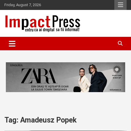
Skip
Friday, August 7, 2026
to
content
Pentru ca ai dreptul sa fii informat!
IMPACTPRESS
Tag:
Amadeusz Popek