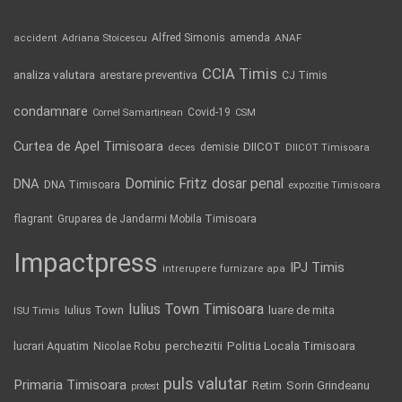
Alfred Simonis
amenda
ANAF
accident
Adriana Stoicescu
CCIA Timis
analiza valutara
arestare preventiva
CJ Timis
condamnare
Covid-19
Cornel Samartinean
CSM
Curtea de Apel Timisoara
DIICOT
demisie
deces
DIICOT Timisoara
Dominic Fritz
DNA
dosar penal
DNA Timisoara
expozitie Timisoara
flagrant
Gruparea de Jandarmi Mobila Timisoara
Impactpress
IPJ Timis
intrerupere furnizare apa
Iulius Town Timisoara
Iulius Town
luare de mita
ISU Timis
Politia Locala Timisoara
lucrari Aquatim
perchezitii
Nicolae Robu
puls valutar
Primaria Timisoara
Retim
Sorin Grindeanu
protest