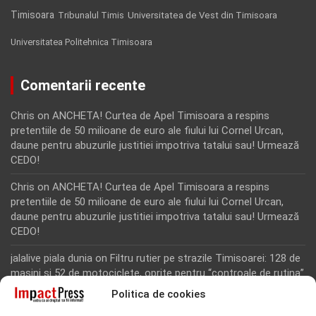
Timisoara
Tribunalul Timis
Universitatea de Vest din Timisoara
Universitatea Politehnica Timisoara
Comentarii recente
Chris
on
ANCHETA! Curtea de Apel Timisoara a respins
pretentiile de 50 milioane de euro ale fiului lui Cornel Urcan,
daune pentru abuzurile justitiei impotriva tatalui sau! Urmează
CEDO!
Chris
on
ANCHETA! Curtea de Apel Timisoara a respins
pretentiile de 50 milioane de euro ale fiului lui Cornel Urcan,
daune pentru abuzurile justitiei impotriva tatalui sau! Urmează
CEDO!
jalalive piala dunia
on
Filtru rutier pe strazile Timisoarei: 128 de
masini si 52 de motociclete, oprite pentru “controale de rutina”
Politica de cookies
Rodion Camatoritul
on
Inca un martor din dosarul fraudei cu
fonduri europene de la Tomnatic, retinut pentru 24 de ore!